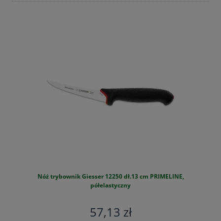
Nóż trybownik Giesser 12250 dł.13 cm PRIMELINE,
S
półelastyczny
57,13 zł