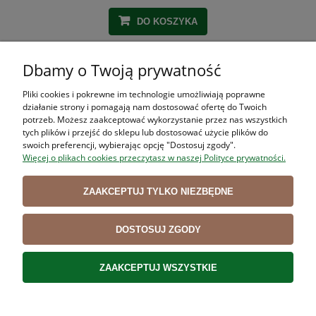
DO KOSZYKA
Dbamy o Twoją prywatność
ZAKUPY
Pliki cookies i pokrewne im technologie umożliwiają poprawne
działanie strony i pomagają nam dostosować ofertę do Twoich
POMOC
potrzeb. Możesz zaakceptować wykorzystanie przez nas wszystkich
tych plików i przejść do sklepu lub dostosować użycie plików do
swoich preferencji, wybierając opcję "Dostosuj zgody".
MOJE KONTO
Więcej o plikach cookies przeczytasz w naszej Polityce prywatności.
INFORMACJE
ZAAKCEPTUJ TYLKO NIEZBĘDNE
DOSTOSUJ ZGODY
Użytkowanie sklepu oznacza zgodę na wykorzystywanie plików cookies.
Szczegółowe informacje w
Polityce prywatności
.
ZAAKCEPTUJ WSZYSTKIE