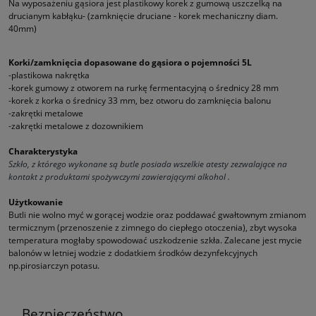
Na wyposażeniu gąsiora jest plastikowy korek z gumową uszczelką na
drucianym kabłąku- (zamknięcie druciane - korek mechaniczny diam.
40mm)
Korki/zamknięcia dopasowane do gąsiora o pojemności 5L
-plastikowa nakrętka
-korek gumowy z otworem na rurkę fermentacyjną o średnicy 28 mm
-korek z korka o średnicy 33 mm, bez otworu do zamknięcia balonu
-zakrętki metalowe
-zakrętki metalowe z dozownikiem
Charakterystyka
Szkło, z którego wykonane są butle posiada wszelkie atesty zezwalające na
kontakt z produktami spożywczymi zawierającymi alkohol .
Użytkowanie
Butli nie wolno myć w gorącej wodzie oraz poddawać gwałtownym zmianom
termicznym (przenoszenie z zimnego do ciepłego otoczenia), zbyt wysoka
temperatura mogłaby spowodować uszkodzenie szkła. Zalecane jest mycie
balonów w letniej wodzie z dodatkiem środków dezynfekcyjnych
np.pirosiarczyn potasu.
Bezpieczeństwo