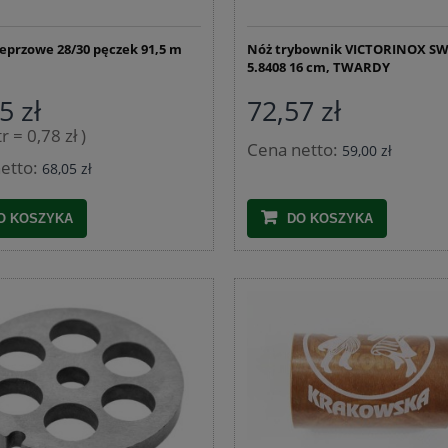
240 600x400x240
ieprzowe 28/30 pęczek 91,5 m
Nóż trybownik VICTORINOX S
65,33 zł
1,93 zł
5.8408 16 cm, TWARDY
5 zł
72,57 zł
DO KOSZYKA
DO KOSZYKA
r = 0,78 zł )
Cena netto:
59,00 zł
etto:
68,05 zł
O KOSZYKA
DO KOSZYKA