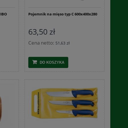
130 600x400x130
209,
WIBO
Pojemnik na mięso typ C 600x400x280
46,32 zł
Cena regularn
Najniższa cen
63,50 zł
DO KOSZYKA
DO 
Cena netto:
51,63 zł
DO KOSZYKA