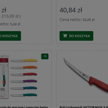
 zł
40,84 zł
= 215,00 zł )
Cena netto:
33,20 zł
etto:
5,24 zł
O KOSZYKA
DO KOSZYKA
noży do warzyw i owoców Swiss
Nóż trybownik VICTORINOX 5.6