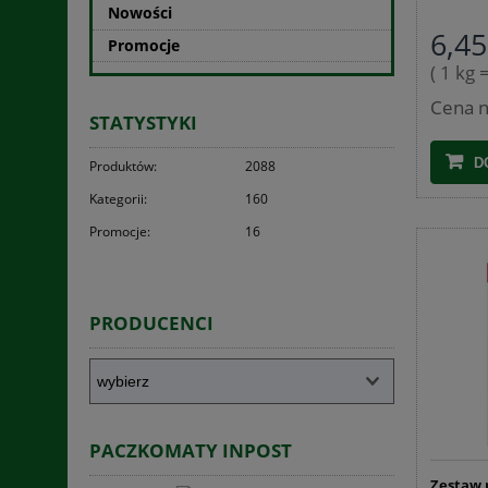
Nowości
6,45
Promocje
( 1 kg 
Cena n
STATYSTYKI
D
Produktów:
2088
Kategorii:
160
Promocje:
16
PRODUCENCI
PACZKOMATY INPOST
Zestaw 