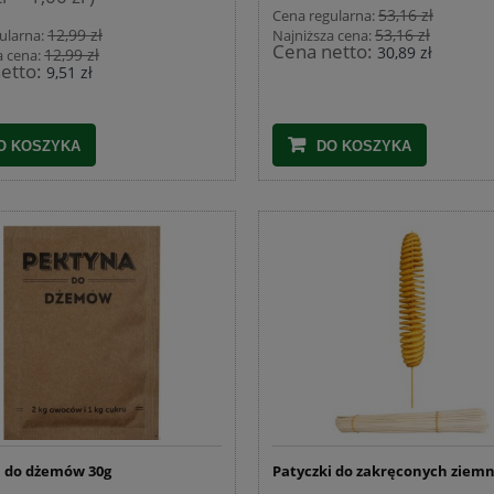
53,16 zł
Cena regularna:
12,99 zł
53,16 zł
ularna:
Najniższa cena:
Cena netto:
30,89 zł
12,99 zł
a cena:
etto:
9,51 zł
O KOSZYKA
DO KOSZYKA
 do dżemów 30g
Patyczki do zakręconych ziem