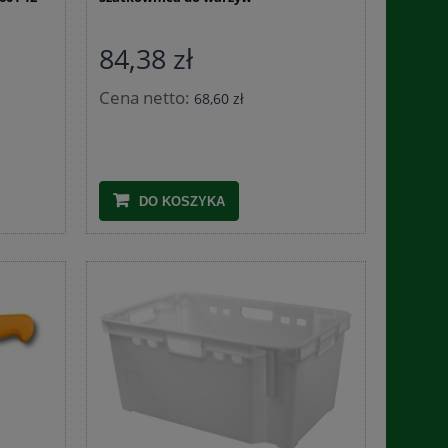
84,38 zł
Cena netto:
68,60 zł
DO KOSZYKA
Nadziewarka d
Skrzynka plastikowa na owoce i warzywa G-