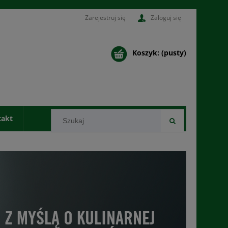
Zarejestruj się
Zaloguj się
Koszyk:
(pusty)
takt