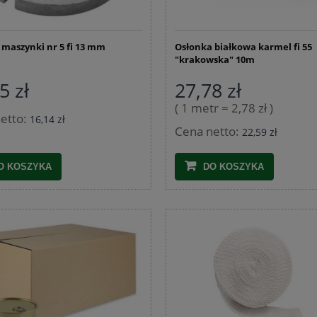
 maszynki nr 5 fi 13 mm
Osłonka białkowa karmel fi 55
"krakowska" 10m
Nadziewarka do kiełbas 3kg
5 zł
27,78 zł
 ze stali nierdzewnej 1,5 kg
( 1 metr = 2,78 zł )
 z termometrem i workami
etto:
16,14 zł
209,99 zł
Cena netto:
22,59 zł
76,25 zł
245,99 zł
Cena regularna:
245,99 zł
Najniższa cena:
O KOSZYKA
DO KOSZYKA
DO KOSZYKA
DO KOSZYKA