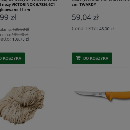
 6 noży VICTORINOX 6.7836.6C1
cm, TWARDY
ząbkowane 11 cm
99 zł
59,04 zł
Cena netto:
48,00 zł
139,90 zł
ularna:
139,90 zł
a cena:
etto:
109,75 zł
O KOSZYKA
DO KOSZYKA
astikowa na owoce i warzywa G-
Siatka ozdobna do małych szynek