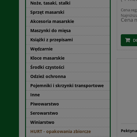
Noże, tasaki, stalki
Cena reg
Sprzęt masarski
Najniższ
Cena n
Akcesoria masarskie
Maszynki do mięsa
Książki z przepisami
D
Wędzarnie
Kloce masarskie
Środki czystości
Odzież ochronna
Pojemniki i skrzynki transportowe
Inne
Piwowarstwo
Serowarstwo
Winiarstwo
Pektyna
HURT - opakowania zbiorcze