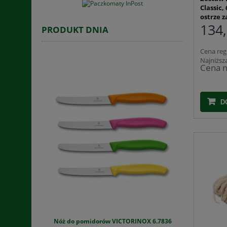
Classic,
ostrze 
134,
PRODUKT DNIA
Cena reg
Najniższ
Cena n
D
1 kg
Nóż do pomidorów VICTORINOX 6.7836
Skrzynka pl