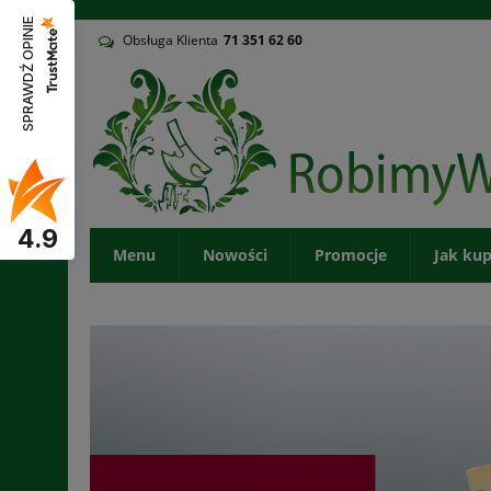
v
SPRAWDŹ OPINIE
Obsługa Klienta
71
351 62 60
4.9
Menu
Nowości
Promocje
Jak ku