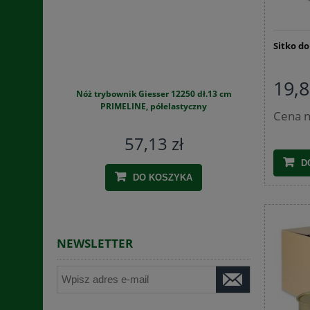
Sitko do
19,8
Nóż trybownik Giesser 12250 dł.13 cm
Szynkowar
PRIMELINE, półelastyczny
zestaw
Cena n
57,13 zł
D
DO KOSZYKA
NEWSLETTER