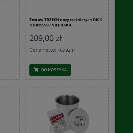
Zestaw TRZECH noży rzeźniczych DICK
No 8255900 NIEBIESKIE
209,00 zł
Czosnek granulowany 1 kg
Czosnek nie
Cena netto:
169,92 zł
31,34 zł
9,3
DO KOSZYKA
DO KOSZYKA
DO 