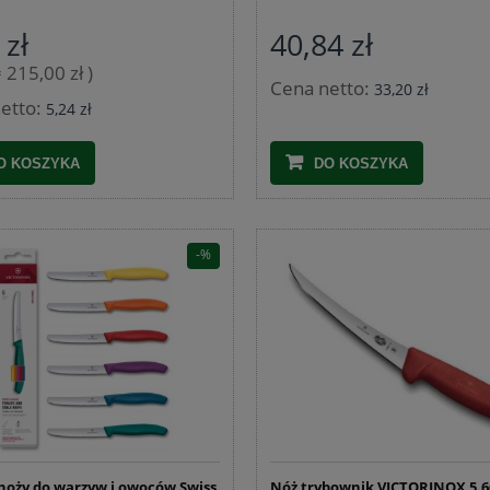
 zł
40,84 zł
= 215,00 zł )
Cena netto:
33,20 zł
etto:
5,24 zł
O KOSZYKA
DO KOSZYKA
noży do warzyw i owoców Swiss
Nóż trybownik VICTORINOX 5.6