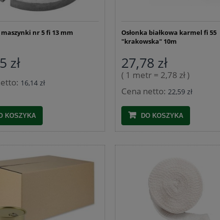
 maszynki nr 5 fi 13 mm
Osłonka białkowa karmel fi 55
"krakowska" 10m
Nadziewarka do kiełbas 3kg
5 zł
27,78 zł
 ze stali nierdzewnej 1,5 kg
( 1 metr = 2,78 zł )
 z termometrem i workami
etto:
16,14 zł
209,99 zł
Cena netto:
22,59 zł
76,25 zł
245,99 zł
Cena regularna:
245,99 zł
Najniższa cena:
O KOSZYKA
DO KOSZYKA
DO KOSZYKA
DO KOSZYKA