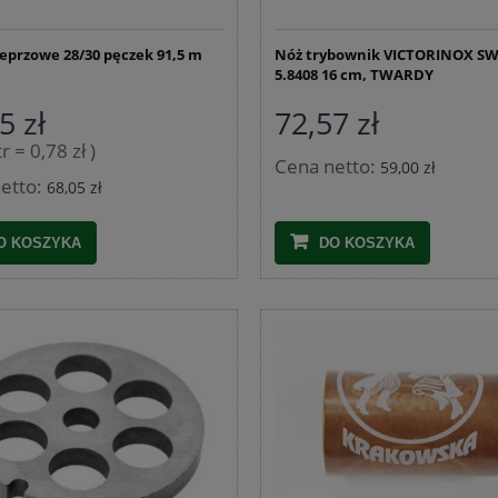
EXTRA
37,99 zł
ieprzowe 28/30 pęczek 91,5 m
Nóż trybownik VICTORINOX S
64,70 zł
53,16 zł
5.8408 16 cm, TWARDY
Cena regularna:
53,16 zł
Najniższa cena:
5 zł
72,57 zł
DO KOSZYKA
r = 0,78 zł )
DO KOSZYKA
Cena netto:
59,00 zł
etto:
68,05 zł
O KOSZYKA
DO KOSZYKA