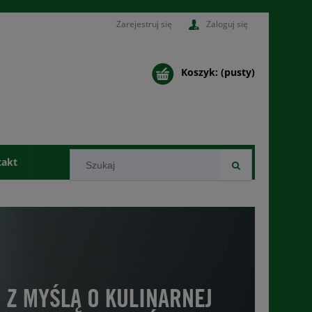
Zarejestruj się
Zaloguj się
Koszyk:
(pusty)
takt