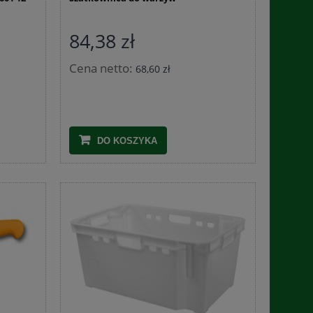
84,38 zł
Cena netto:
68,60 zł
DO KOSZYKA
 x
Skrzynka plastikowa na owoce i warzywa G-
Siatka ozdobna 