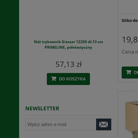
Sitko do
19,8
Nóż trybownik Giesser 12250 dł.13 cm
Szynkowar
PRIMELINE, półelastyczny
zestaw
Cena n
57,13 zł
D
DO KOSZYKA
NEWSLETTER