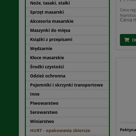
Noże, tasaki, stalki
Cena reg
Sprzęt masarski
Najniższ
Cena n
Akcesoria masarskie
Maszynki do mięsa
Książki z przepisami
D
Wędzarnie
Kloce masarskie
Środki czystości
Odzież ochronna
Pojemniki i skrzynki transportowe
Inne
Piwowarstwo
Serowarstwo
Winiarstwo
Pektyna
HURT - opakowania zbiorcze