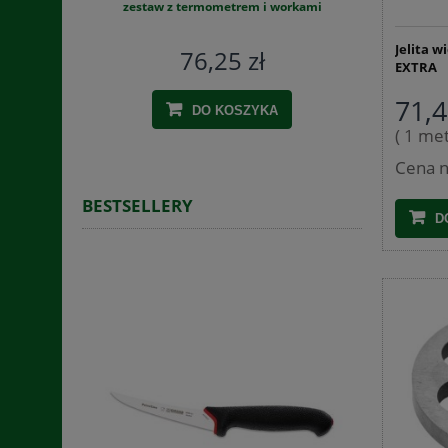
 - CZERWONE
zestaw z termometrem i workami
Jelita w
76,25 zł
EXTRA
71,4
DO KOSZYKA
( 1 met
Cena n
BESTSELLERY
D