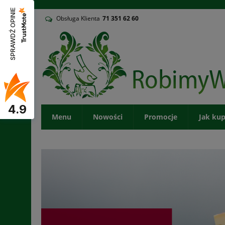
v
SPRAWDŹ OPINIE
Obsługa Klienta
71
351 62 60
4.9
Menu
Nowości
Promocje
Jak ku