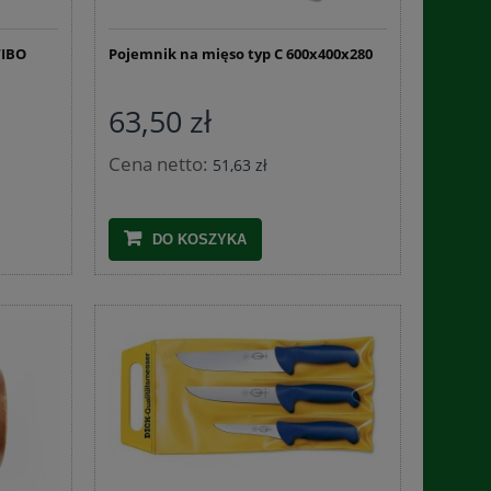
130 600x400x130
WIBO
Pojemnik na mięso typ C 600x400x280
46,32 zł
1,9
63,50 zł
DO KOSZYKA
DO 
Cena netto:
51,63 zł
DO KOSZYKA