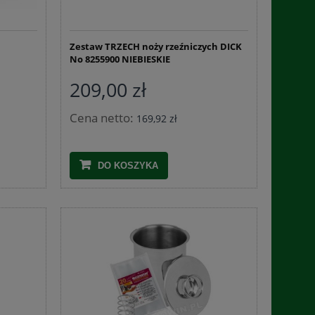
Zestaw TRZECH noży rzeźniczych DICK
No 8255900 NIEBIESKIE
209,00 zł
Czosnek granulowany 1 kg
Czosnek nie
Cena netto:
169,92 zł
31,34 zł
9,3
DO KOSZYKA
DO KOSZYKA
DO 