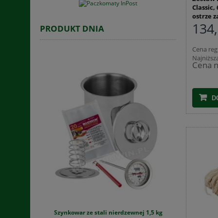
Classic,
ostrze 
134,
PRODUKT DNIA
Cena reg
Najniższ
Cena n
D
kich dla
Szynkowar ze stali nierdzewnej 1,5 kg
Jelita wi