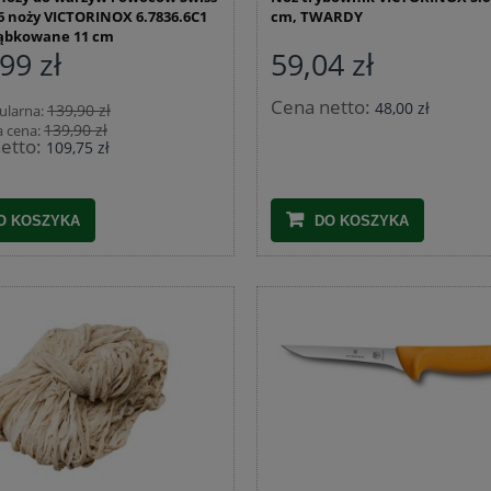
 6 noży VICTORINOX 6.7836.6C1
cm, TWARDY
ząbkowane 11 cm
99 zł
59,04 zł
Cena netto:
48,00 zł
139,90 zł
ularna:
139,90 zł
a cena:
etto:
109,75 zł
O KOSZYKA
DO KOSZYKA
Pojemnik na mięso E2, EURO 2 wym. 600
400 x 200
eprzowe 28/32 pęczek 91,5 m