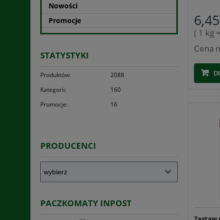
Nowości
6,45
Promocje
( 1 kg 
Cena n
STATYSTYKI
D
Produktów:
2088
Kategorii:
160
Promocje:
16
PRODUCENCI
PACZKOMATY INPOST
Zestaw 