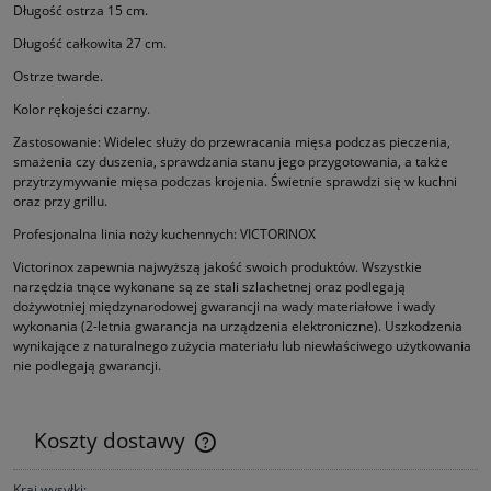
Długość ostrza 15 cm.
Długość całkowita 27 cm.
Ostrze twarde.
Kolor rękojeści czarny.
Zastosowanie: Widelec służy do przewracania mięsa podczas pieczenia,
smażenia czy duszenia, sprawdzania stanu jego przygotowania, a także
przytrzymywanie mięsa podczas krojenia. Świetnie sprawdzi się w kuchni
oraz przy grillu.
Profesjonalna linia noży kuchennych: VICTORINOX
Victorinox zapewnia najwyższą jakość swoich produktów. Wszystkie
narzędzia tnące wykonane są ze stali szlachetnej oraz podle­gają
dożywotniej międzynarodowej gwarancji na wady materiałowe i wady
wykonania (2-letnia gwarancja na urządzenia elektro­niczne). Uszkodzenia
wynikające z naturalnego zużycia materiału lub niewłaściwego użytkowania
nie podlegają gwarancji.
Koszty dostawy
Cena nie zawiera ewentualnych kosztów płatności
Kraj wysyłki: