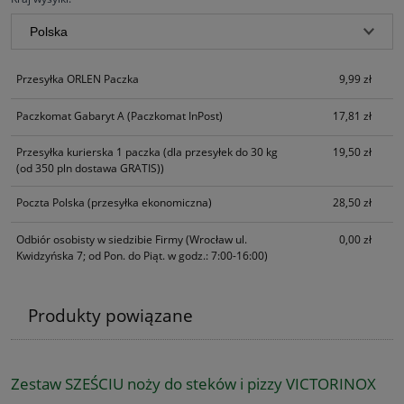
Przesyłka ORLEN Paczka
9,99 zł
Paczkomat Gabaryt A
(Paczkomat InPost)
17,81 zł
Przesyłka kurierska 1 paczka
(dla przesyłek do 30 kg
19,50 zł
(od 350 pln dostawa GRATIS))
Poczta Polska
(przesyłka ekonomiczna)
28,50 zł
Odbiór osobisty w siedzibie Firmy
(Wrocław ul.
0,00 zł
Kwidzyńska 7; od Pon. do Piąt. w godz.: 7:00-16:00)
Produkty powiązane
Zestaw SZEŚCIU noży do steków i pizzy VICTORINOX