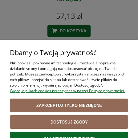
57,13 zł
DO KOSZYKA
Dbamy o Twoją prywatność
ZAKUPY
Pliki cookies i pokrewne im technologie umożliwiają poprawne
działanie strony i pomagają nam dostosować ofertę do Twoich
POMOC
potrzeb. Możesz zaakceptować wykorzystanie przez nas wszystkich
tych plików i przejść do sklepu lub dostosować użycie plików do
swoich preferencji, wybierając opcję "Dostosuj zgody".
MOJE KONTO
Więcej o plikach cookies przeczytasz w naszej Polityce prywatności.
INFORMACJE
ZAAKCEPTUJ TYLKO NIEZBĘDNE
DOSTOSUJ ZGODY
Użytkowanie sklepu oznacza zgodę na wykorzystywanie plików cookies.
Szczegółowe informacje w
Polityce prywatności
.