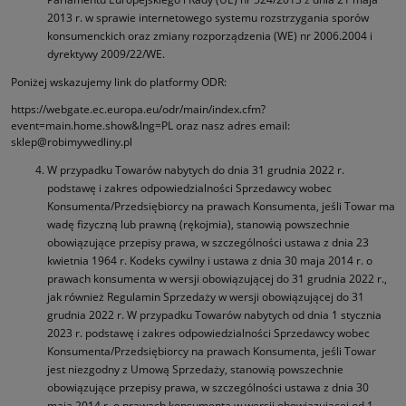
2013 r. w sprawie internetowego systemu rozstrzygania sporów
konsumenckich oraz zmiany rozporządzenia (WE) nr 2006.2004 i
dyrektywy 2009/22/WE.
Poniżej wskazujemy link do platformy ODR:
https://webgate.ec.europa.eu/odr/main/index.cfm?
event=main.home.show&lng=PL oraz nasz adres email:
sklep@robimywedliny.pl
W przypadku Towarów nabytych do dnia 31 grudnia 2022 r.
podstawę i zakres odpowiedzialności Sprzedawcy wobec
Konsumenta/Przedsiębiorcy na prawach Konsumenta, jeśli Towar ma
wadę fizyczną lub prawną (rękojmia), stanowią powszechnie
obowiązujące przepisy prawa, w szczególności ustawa z dnia 23
kwietnia 1964 r. Kodeks cywilny i ustawa z dnia 30 maja 2014 r. o
prawach konsumenta w wersji obowiązującej do 31 grudnia 2022 r.,
jak również Regulamin Sprzedaży w wersji obowiązującej do 31
grudnia 2022 r. W przypadku Towarów nabytych od dnia 1 stycznia
2023 r. podstawę i zakres odpowiedzialności Sprzedawcy wobec
Konsumenta/Przedsiębiorcy na prawach Konsumenta, jeśli Towar
jest niezgodny z Umową Sprzedaży, stanowią powszechnie
obowiązujące przepisy prawa, w szczególności ustawa z dnia 30
maja 2014 r. o prawach konsumenta w wersji obowiązującej od 1