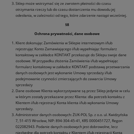
Sklep może wstrzymać się ze zwrotem płatności do czasu
otrzymania rzeczy lub do czasu dostarczenia mu dowodu jej
odesłania, w zależności od tego, które zdarzenie nastąpi wcześniej.
§8
Ochrona prywatności, dane osobowe
Klient dokonując Zamówienia w Sklepie internetowym i/lub
rejestrując Konto Zamawiającego i/lub wypełniając formularz
kontaktowy w zakładce KONTAKT przekazuje do Sklepu swoje dane
osobowe. W przypadku złożenia Zamówienia i/lub wypełniając
formularz kontaktowy w zakładce KONTAKT podstawą przetwarzania
danych osobowych jest wykonanie Umowy sprzedaży i/lub
podejmowanie czynności zmierzających do zawarcia Umowy
sprzedaży
Dane osobowe Klienta wykorzystywane są przez Sklep jedynie w celu
w którym zostały przekazane przez Klienta: dla potrzeb kontaktu z
Klientem i/lub rejestracji Konta klienta i/lub wykonania Umowy
sprzedaży.
Administrator danych osobowych: ŻUK-POL Sp. z o.o. ul. Kwidzyńska
7, 51-415 Wrocław, NIP: 894-304-45-41, KRS 0000451727, Regon
022082943. Podanie danych osobowych jest dobrowolne, lecz
niezbędne dla potrzeb kontaktu z Klientem i/lub rejestracji Konta