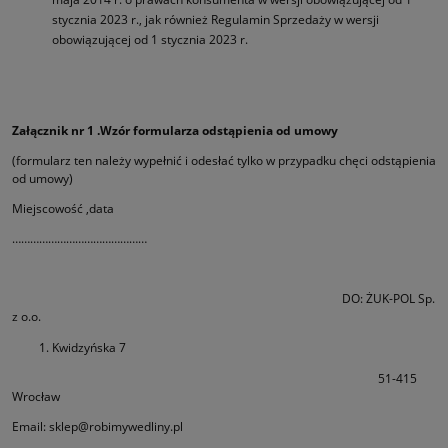
stycznia 2023 r., jak również Regulamin Sprzedaży w wersji
obowiązującej od 1 stycznia 2023 r.
Załącznik nr 1 .Wzór formularza odstąpienia od umowy
(formularz ten należy wypełnić i odesłać tylko w przypadku chęci odstąpienia
od umowy)
Miejscowość ,data
………………………………………
DO: ŻUK-POL Sp.
z o.o.
Kwidzyńska 7
51-415
Wrocław
Email: sklep@robimywedliny.pl