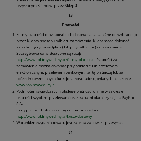
przysłanym Klientowi przez Sklep.
3
§3
Płatności
Formy płatności oraz sposób ich dokonania są zależne od wybranego
przez Klienta sposobu odbioru zamówienia. Klient może dokonać
zapłaty z góry (przedpłata) lub przy odbiorze (za pobraniem).
Szczegółowe dane dostępne są tutaj:
http://www.robimywedliny.pl/formy-platnosci
. Płatności za
zamówienie można dokonać przy odbiorze lub przelewem
elektronicznym, przelewem bankowym, kartą płatniczą lub za
pośrednictwem innych funkcjonalności udostępnianych na stronie
www.robimywedliny.pl
Podmiotem świadczącym obsługę płatności online w zakresie
płatności szybkimi przelewami oraz kartami płatniczymi jest PayPro
S.A.
Ceny przesyłek określone są w cenniku dostaw.
http://www.robimywedliny.pl/koszt-dostawy
Warunkiem wydania towaru jest zapłata za towar i przesyłkę.
§4