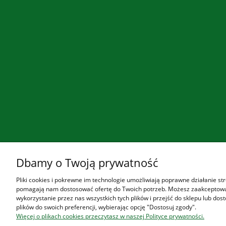
Dbamy o Twoją prywatność
Pliki cookies i pokrewne im technologie umożliwiają poprawne działanie str
pomagają nam dostosować ofertę do Twoich potrzeb. Możesz zaakceptow
wykorzystanie przez nas wszystkich tych plików i przejść do sklepu lub dos
plików do swoich preferencji, wybierając opcję "Dostosuj zgody".
Więcej o plikach cookies przeczytasz w naszej Polityce prywatności.