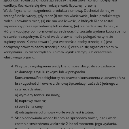
zgodności Towaru z Umową Sprzedaży , jeżeli towar konsumpcyjny jest
wadliwy. Rozróżnia się dwa rodzaje wad: fizyczną i prawną.
Wada fizyczna to niezgodność produktu z umową. Dochodzi do niej w
szczególności wtedy, gdy rzecz (i) nie ma właściwości, które produkt tego
rodzaju powinien mieć, (ii) nie ma właściwości, o których Klient został
zapewniony przez sprzedawcę lub reklamę, (iii) nie nadaje się do celu, o
którym kupujący poinformował sprzedawcę, (iv) została wydana kupującemu
w stanie niezupełnym. Z kolei wada prawna może polegać na tym, że
kupiony przez Klienta towar (i) jest własnością osoby trzeciej, (ii) jest
obciążony prawem osoby trzeciej albo (iii) cechuje się ograniczeniami w
korzystaniu lub rozporządzaniu nim w wyniku decyzji lub orzeczenia
właściwego organu.
W sytuacji wystąpienia wady klient może złożyć do sprzedawcy
reklamację z tytułu rękojmi lub w przypadku
Konsumenta/Przedsiębiorcy na prawach konsumenta z uprawnień za
brak zgodności Towaru z Umową Sprzedaży i zażądać jednego z
czterech działań:
a) wymiany towaru na nowy;
b) naprawy towaru;
c) obniżenia ceny;
d) odstąpienia od umowy – o ile wada jest istotna.
Sklep odpowiada wobec klienta za sprzedany towar, jeżeli wada
zostanie stwierdzona w okresie 2 lat od momentu jego wydania.