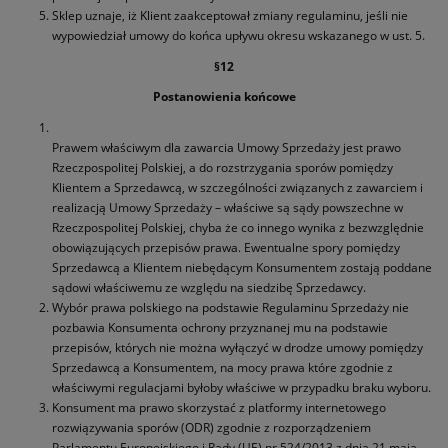
Sklep uznaje, iż Klient zaakceptował zmiany regulaminu, jeśli nie
wypowiedział umowy do końca upływu okresu wskazanego w ust. 5.
§12
Postanowienia końcowe
Prawem właściwym dla zawarcia Umowy Sprzedaży jest prawo
Rzeczpospolitej Polskiej, a do rozstrzygania sporów pomiędzy
Klientem a Sprzedawcą, w szczególności związanych z zawarciem i
realizacją Umowy Sprzedaży – właściwe są sądy powszechne w
Rzeczpospolitej Polskiej, chyba że co innego wynika z bezwzględnie
obowiązujących przepisów prawa. Ewentualne spory pomiędzy
Sprzedawcą a Klientem niebędącym Konsumentem zostają poddane
sądowi właściwemu ze względu na siedzibę Sprzedawcy.
Wybór prawa polskiego na podstawie Regulaminu Sprzedaży nie
pozbawia Konsumenta ochrony przyznanej mu na podstawie
przepisów, których nie można wyłączyć w drodze umowy pomiędzy
Sprzedawcą a Konsumentem, na mocy prawa które zgodnie z
właściwymi regulacjami byłoby właściwe w przypadku braku wyboru.
Konsument ma prawo skorzystać z platformy internetowego
rozwiązywania sporów (ODR) zgodnie z rozporządzeniem
Parlamentu Europejskiego i Rady (UE) nr 524/2013 z dnia 21 maja