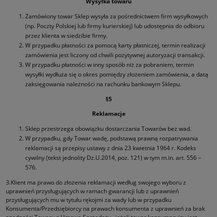
Wysyłka towaru
Zamówiony towar Sklep wysyła za pośrednictwem firm wysyłkowych
(np. Poczty Polskiej lub firmy kurierskiej) lub udostępnia do odbioru
przez klienta w siedzibie firmy.
W przypadku płatności za pomocą karty płatniczej, termin realizacji
zamówienia jest liczony od chwili pozytywnej autoryzacji transakcji.
W przypadku płatności w inny sposób niż za pobraniem, termin
wysyłki wydłuża się o okres pomiędzy złożeniem zamówienia, a datą
zaksięgowania należności na rachunku bankowym Sklepu.
§5
Reklamacje
Sklep przestrzega obowiązku dostarczania Towarów bez wad.
W przypadku, gdy Towar wadę, podstawą prawną rozpatrywania
reklamacji są przepisy ustawy z dnia 23 kwietnia 1964 r. Kodeks
cywilny (tekst jednolity Dz.U.2014, poz. 121) w tym m.in. art. 556 –
576.
3.Klient ma prawo do złożenia reklamacji według swojego wyboru z
uprawnień przysługujących w ramach gwarancji lub z uprawnień
przysługujących mu w tytułu rękojmi za wady lub w przypadku
Konsumenta/Przedsiębiorcy na prawach konsumenta z uprawnień za brak