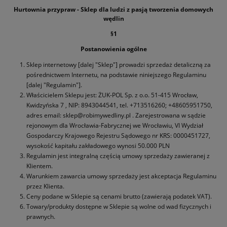
Hurtownia przypraw - Sklep dla ludzi z pasją tworzenia domowych
wędlin
§1
Postanowienia ogólne
Sklep internetowy [dalej "Sklep"] prowadzi sprzedaż detaliczną za
pośrednictwem Internetu, na podstawie niniejszego Regulaminu
[dalej "Regulamin"].
Właścicielem Sklepu jest: ŻUK-POL Sp. z o.o. 51-415 Wrocław,
Kwidzyńska 7 , NIP: 8943044541, tel. +713516260; +48605951750,
adres email: sklep@robimywedliny.pl . Zarejestrowana w sądzie
rejonowym dla Wrocławia-Fabrycznej we Wrocławiu, VI Wydział
Gospodarczy Krajowego Rejestru Sądowego nr KRS: 0000451727,
wysokość kapitału zakładowego wynosi 50.000 PLN
Regulamin jest integralną częścią umowy sprzedaży zawieranej z
Klientem.
Warunkiem zawarcia umowy sprzedaży jest akceptacja Regulaminu
przez Klienta.
Ceny podane w Sklepie są cenami brutto (zawierają podatek VAT).
Towary/produkty dostępne w Sklepie są wolne od wad fizycznych i
prawnych.