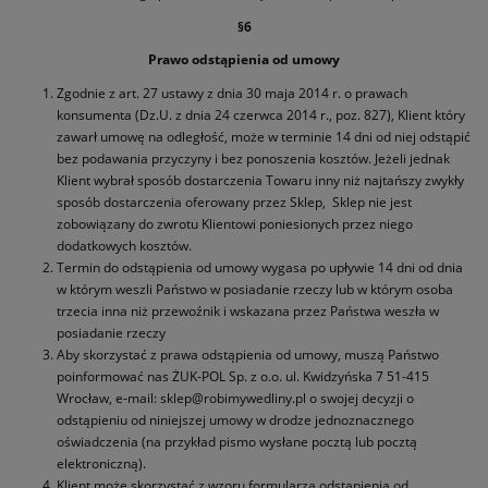
§6
Prawo odstąpienia od umowy
Zgodnie z art. 27 ustawy z dnia 30 maja 2014 r. o prawach
konsumenta (Dz.U. z dnia 24 czerwca 2014 r., poz. 827), Klient który
zawarł umowę na odległość, może w terminie 14 dni od niej odstąpić
bez podawania przyczyny i bez ponoszenia kosztów. Jeżeli jednak
Klient wybrał sposób dostarczenia Towaru inny niż najtańszy zwykły
sposób dostarczenia oferowany przez Sklep, Sklep nie jest
zobowiązany do zwrotu Klientowi poniesionych przez niego
dodatkowych kosztów.
Termin do odstąpienia od umowy wygasa po upływie 14 dni od dnia
w którym weszli Państwo w posiadanie rzeczy lub w którym osoba
trzecia inna niż przewoźnik i wskazana przez Państwa weszła w
posiadanie rzeczy
Aby skorzystać z prawa odstąpienia od umowy, muszą Państwo
poinformować nas ŻUK-POL Sp. z o.o. ul. Kwidzyńska 7 51-415
Wrocław, e-mail: sklep@robimywedliny.pl o swojej decyzji o
odstąpieniu od niniejszej umowy w drodze jednoznacznego
oświadczenia (na przykład pismo wysłane pocztą lub pocztą
elektroniczną).
Klient może skorzystać z wzoru formularza odstąpienia od