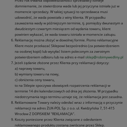
Przez rok trwania odpowiedzialności sprzedawcy istnieje
domniemanie, że stwierdzona wada lub jej przyczyna istniała już w
momencie sprzedaży. W takiej sytuacji to sprzedawca musi
udowodnić, że wada powstała z winy klienta. W przypadku
zauważenia wady w późniejszym terminie, tj. pomiędzy dwunastym a
dwudziestym czwartym miesiącem od wydania towaru, klient
powinien wykazać, że wada towaru istniała w momencie zakupu.
Reklamację można złożyć w dowolnej formie. Pismo reklamacyjne
Klient może przekazać Sklepowi bezpośrednio (za potwierdzeniem
na osobnej kopii) lub wysyłać listem poleconym za zwrotnym
potwierdzeniem odbioru lub na adres e-mail
sklep@robimywedliny.pl
Jeżeli żądanie złożone przez Klienta przy reklamacji dotyczy:
a) naprawy towaru,
b) wymiany towaru na nowy,
c) obniżenia ceny towaru,
to na Sklepie spoczywa obowiązek rozpatrzenia reklamacji w
terminie 14 dni kalendarzowych od dnia jej złożenia. W przypadku
niedotrzymania tego terminu uznaje się, że reklamacja jest zasadna.
Reklamowane Towary należy odesłać wraz z informacją o przyczynie
reklamacji na adres ŻUK-POL Sp. z o.o. ul. Kwidzyńska 7, 51-415
Wrocław Z DOPISKIEM "REKLAMACJA".
Koszty poniesione przez Klienta związane z odesłaniem
reklamowanego produktu zostaną zwrócone przez Sklep.