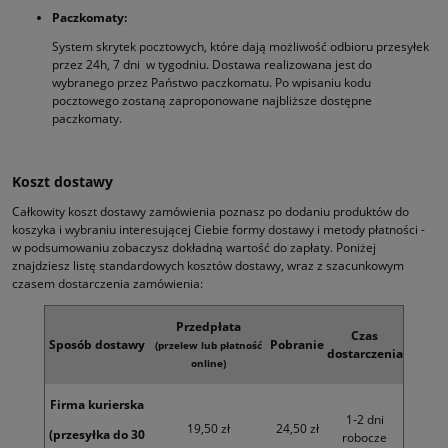
Paczkomaty:
System skrytek pocztowych, które dają możliwość odbioru przesyłek
przez 24h, 7 dni w tygodniu. Dostawa realizowana jest do
wybranego przez Państwo paczkomatu. Po wpisaniu kodu
pocztowego zostaną zaproponowane najbliższe dostępne
paczkomaty.
Koszt dostawy
Całkowity koszt dostawy zamówienia poznasz po dodaniu produktów do
koszyka i wybraniu interesującej Ciebie formy dostawy i metody płatności -
w podsumowaniu zobaczysz dokładną wartość do zapłaty. Poniżej
znajdziesz listę standardowych kosztów dostawy, wraz z szacunkowym
czasem dostarczenia zamówienia:
Przedpłata
Czas
Sposób dostawy
Pobranie
(przelew lub płatność
dostarczenia
online)
Firma kurierska
1-2 dni
19,50 zł
24,50 zł
(przesyłka do 30
robocze