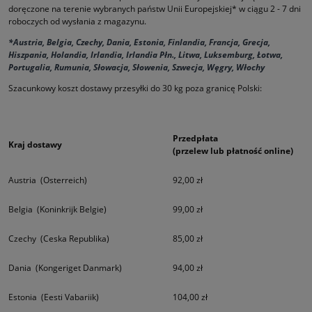
doręczone na terenie wybranych państw Unii Europejskiej* w ciągu 2 - 7 dni
roboczych od wysłania z magazynu.
*Austria, Belgia, Czechy, Dania, Estonia, Finlandia, Francja, Grecja,
Hiszpania, Holandia, Irlandia, Irlandia Płn., Litwa, Luksemburg, Łotwa,
Portugalia, Rumunia, Słowacja, Słowenia, Szwecja, Węgry, Włochy
Szacunkowy koszt dostawy przesyłki do 30 kg poza granicę Polski:
Przedpłata
Kraj dostawy
(przelew lub płatność online)
Austria (Osterreich)
92,00 zł
Belgia (Koninkrijk Belgie)
99,00 zł
Czechy (Ceska Republika)
85,00 zł
Dania (Kongeriget Danmark)
94,00 zł
Estonia (Eesti Vabariik)
104,00 zł