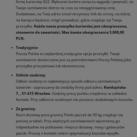
firmę kurierską GLS. Wybranie kuriera oznacza wygodę i pewność, że
Twoje zamówienie dotrze na czas za niewygórowaną cenę.
Dodatkowo, na Twój adres email otrzymasz link do strony, na której
na bieżąco będziesz mógł sprawdzać, gdzie znajduje się Twoja
przesyłka.
Każda nasza przesyłka kurierska jest ubezpieczona,
stosownie do zawartości. Max kwota ubezpieczenia 5.000,00
PLN.
Tradycyjnie:
Poczta Polska to najbardziej tradycyjna opcja przesyłki. Twoje
zamówienie dostarczane jest za pośrednictwem Poczty Polskiej jako
przesyłka priorytetowa lub ekonomiczna.
Odbiór osobisty:
Odbiór osobisty ­to najłatwiejszy sposób odbioru zamówionych
towarów - zapraszamy do siedziby firmy pod adres:
Kwidzyńska
7, , 51-415 Wrocław
. Godziny pracy punktu znajdziesz w zakładce
Kontakt. Przy odbiorze osobistym nie ponosisz dodatkowych kosztów.
Za granicę:
Koszt dostawy poza granicę Polski paczek do 30 kg znajduje się
poniżej w tabeli. Przy większych zamówieniach wyceniamy go
indywidualnie na podstawie: miejsca dostawy, masy i gabarytów
paczki. Proszę o kontakt celem optymalizacji kosztów wysyłki.