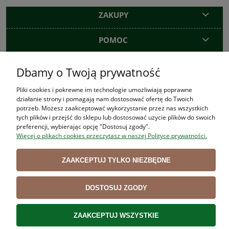
ZAKUPY
POMOC
MOJE KONTO
Dbamy o Twoją prywatność
INFORMACJE
Pliki cookies i pokrewne im technologie umożliwiają poprawne
działanie strony i pomagają nam dostosować ofertę do Twoich
potrzeb. Możesz zaakceptować wykorzystanie przez nas wszystkich
tych plików i przejść do sklepu lub dostosować użycie plików do swoich
preferencji, wybierając opcję "Dostosuj zgody".
Użytkowanie sklepu oznacza zgodę na wykorzystywanie plików cookies.
Więcej o plikach cookies przeczytasz w naszej Polityce prywatności.
Szczegółowe informacje w
Polityce prywatności
.
ZAAKCEPTUJ TYLKO NIEZBĘDNE
POKAŻ PEŁNĄ WERSJĘ STRONY
DOSTOSUJ ZGODY
Sklep internetowy Shoper.pl
ZAAKCEPTUJ WSZYSTKIE