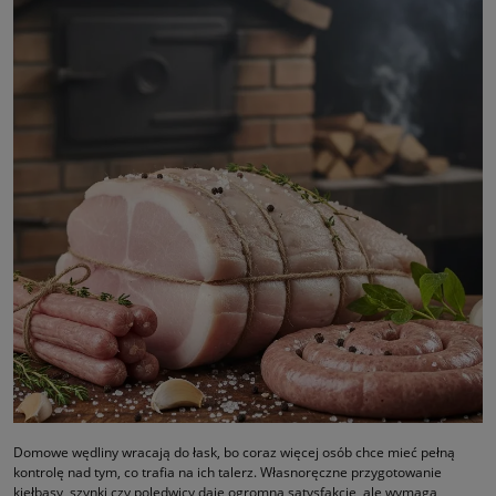
Domowe wędliny wracają do łask, bo coraz więcej osób chce mieć pełną
kontrolę nad tym, co trafia na ich talerz. Własnoręczne przygotowanie
kiełbasy, szynki czy polędwicy daje ogromną satysfakcję, ale wymaga