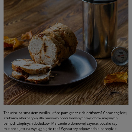
Tęsknisz za smakiem wędlin, które pamiętasz z dzieciństwa? Coraz częściej
szukamy alternatywy dla masowo produkowanych wyrobów mięsnych,
pełnych zbędnych dodatków. Marzenie o domowej szynce, boczku czy
mielonce jest na wyciągnięcie ręki! Wystarczy odpowiednie narzędzie.