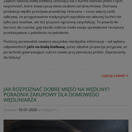
Zapach świeżej białej kiełbasy unoszący się z kuchni stanowi jedno z tych
wspomnień, które towarzyszą wielu osobom od dzieciństwa. Domowa
produkcja wędlin przeżywa prawdziwy renesans – coraz więcej osób
odkrywa, że przygotowanie tradycyjnych wyrobów we własnej kuchni nie
tylko jest możliwe, ale też przynosi ogromną satysfakcję. To powrót do
korzeni, do czasów, gdy każda rodzina miała swoje sprawdzone receptury
przekazywane z pokolenia na pokolenie.
Poniższy przewodnik zawiera wszystkie niezbędne informacje – od wyboru
odpowiednich
jelit
na białą kiełbasę
, przez idealne proporcje przypraw, aż
po techniki gwarantujące sukces nawet przy pierwszej próbie. Zapraszamy
do lektury!
czytaj całość »
JAK ROZPOZNAĆ DOBRE MIĘSO NA WĘDLINY?
PORADNIK ZAKUPOWY DLA DOMOWEGO
WĘDLINIARZA
Dodano:
16-01-2026
w kategorii:
-