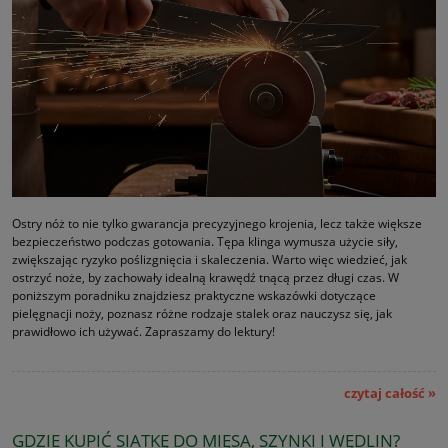
Ostry nóż to nie tylko gwarancja precyzyjnego krojenia, lecz także większe
bezpieczeństwo podczas gotowania. Tępa klinga wymusza użycie siły,
zwiększając ryzyko poślizgnięcia i skaleczenia. Warto więc wiedzieć, jak
ostrzyć noże, by zachowały idealną krawędź tnącą przez długi czas. W
poniższym poradniku znajdziesz praktyczne wskazówki dotyczące
pielęgnacji noży, poznasz różne rodzaje stalek oraz nauczysz się, jak
prawidłowo ich używać. Zapraszamy do lektury!
czytaj całość »
GDZIE KUPIĆ SIATKĘ DO MIĘSA, SZYNKI I WĘDLIN?