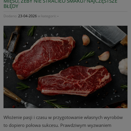
MIĘSO, ŻEBY NIE STRACIŁO SMAKU? NAJCZĘSTSZE
BŁĘDY
Dodano:
23-04-2026
w kategorii:
-
Włożenie pasji i czasu w przygotowanie własnych wyrobów
to dopiero połowa sukcesu. Prawdziwym wyzwaniem