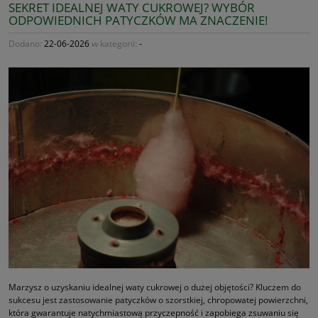
SEKRET IDEALNEJ WATY CUKROWEJ? WYBÓR
ODPOWIEDNICH PATYCZKÓW MA ZNACZENIE!
Dodano:
22-06-2026
w kategorii:
-
Marzysz o uzyskaniu idealnej waty cukrowej o dużej objętości? Kluczem do
sukcesu jest zastosowanie patyczków o szorstkiej, chropowatej powierzchni,
która gwarantuje natychmiastową przyczepność i zapobiega zsuwaniu się