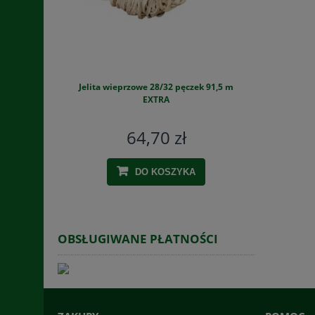
ej 1,5 kg
Jelita wieprzowe 28/32 pęczek 91,5 m
Foremka al
workami
EXTRA
64,70 zł
DO KOSZYKA
OBSŁUGIWANE PŁATNOŚCI