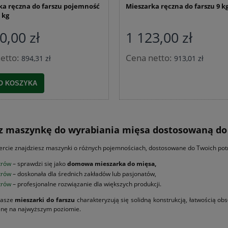
ka ręczna do farszu pojemność
Mieszarka ręczna do farszu 9 kg 
5 kg
0,00 zł
1 123,00 zł
etto:
Cena netto:
894,31 zł
913,01 zł
O KOSZYKA
z maszynkę do wyrabiania mięsa dostosowaną do
ercie znajdziesz maszynki o różnych pojemnościach, dostosowane do Twoich potrz
itrów
– sprawdzi się jako
domowa mieszarka do mięsa,
itrów
– doskonała dla średnich zakładów lub pasjonatów,
itrów
– profesjonalne rozwiązanie dla większych produkcji.
nasze
mieszarki do farszu
charakteryzują się solidną konstrukcją, łatwością o
ienę na najwyższym poziomie.