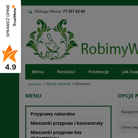
v
SPRAWDŹ OPINIE
Obsługa Klienta
71
351 62 60
4.9
Menu
Nowości
Promocje
Jak ku
»
»
Sprzęt masarski
Mieszarki
Jesteś w:
MENU
OPCJE 
Kategorie
Przyprawy naturalne
Mieszanki przypraw i koncentraty
Cena: (wy
Mieszanki przypraw bez
glutaminianu