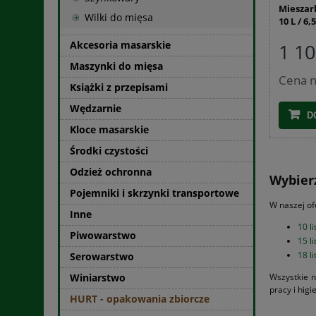
Mieszar
Wilki do mięsa
10 L / 6,
Akcesoria masarskie
1 10
Maszynki do mięsa
Cena n
Książki z przepisami
Wędzarnie
D
Kloce masarskie
Środki czystości
Odzież ochronna
Wybier
Pojemniki i skrzynki transportowe
W naszej of
Inne
10 l
Piwowarstwo
15 l
18 l
Serowarstwo
Winiarstwo
Wszystkie 
pracy i hig
HURT - opakowania zbiorcze