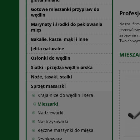
Gotowe mieszanki przypraw do
Profes
wędlin
Marynaty i środki do peklowania
Nasza firm
mięs
przetwórst
zapewnia ni
Bakalie, kasze, mąki i inne
Twoich wyro
Jelita naturalne
MIESZA
Osłonki do wędlin
Siatki i przędza wędliniarska
Noże, tasaki, stalki
Sprzęt masarski
Krajalnice do wędlin i sera
Mieszarki
Nadziewarki
Nastrzykiwarki
Ręczne maszynki do mięsa
Szynkowary