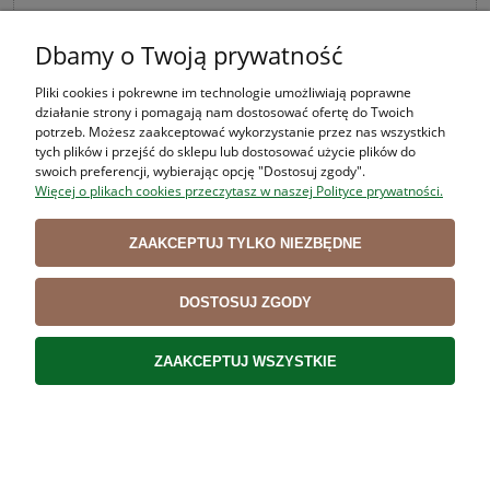
66,35 zł
Dbamy o Twoją prywatność
Cena netto:
53,94 zł
Pliki cookies i pokrewne im technologie umożliwiają poprawne
działanie strony i pomagają nam dostosować ofertę do Twoich
potrzeb. Możesz zaakceptować wykorzystanie przez nas wszystkich
DO KOSZYKA
tych plików i przejść do sklepu lub dostosować użycie plików do
swoich preferencji, wybierając opcję "Dostosuj zgody".
Więcej o plikach cookies przeczytasz w naszej Polityce prywatności.
ZAAKCEPTUJ TYLKO NIEZBĘDNE
DOSTOSUJ ZGODY
ZAAKCEPTUJ WSZYSTKIE
Nóż trybownik VICTORINOX 5.6603 12 cm, TWARDY