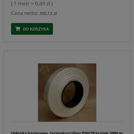
( 1 metr = 0,49 zł )
Cena netto:
395,13 zł
DO KOSZYKA
Osłonka barierowa, termokurczliwa fi50/78 krążek 1000 m