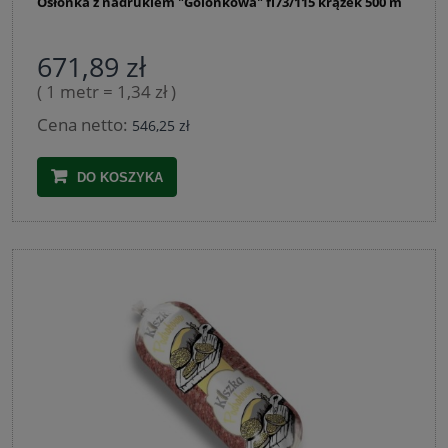
Osłonka z nadrukiem "Golonkowa" fi73/115 krążek 500 m
671,89 zł
( 1 metr = 1,34 zł )
Cena netto:
546,25 zł
DO KOSZYKA