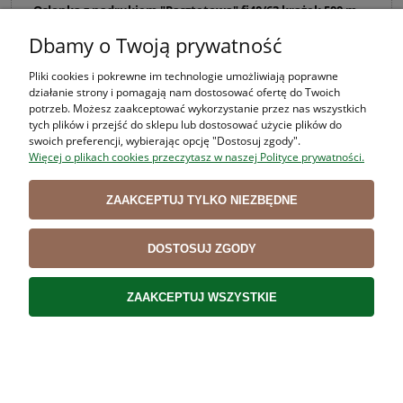
Osłonka z nadrukiem "Pasztetowa" fi40/63 krążek 500 m
Dbamy o Twoją prywatność
468,10 zł
Pliki cookies i pokrewne im technologie umożliwiają poprawne
( 1 szt. = 0,94 zł )
działanie strony i pomagają nam dostosować ofertę do Twoich
potrzeb. Możesz zaakceptować wykorzystanie przez nas wszystkich
Cena netto:
380,57 zł
tych plików i przejść do sklepu lub dostosować użycie plików do
swoich preferencji, wybierając opcję "Dostosuj zgody".
Więcej o plikach cookies przeczytasz w naszej Polityce prywatności.
DO KOSZYKA
ZAAKCEPTUJ TYLKO NIEZBĘDNE
DOSTOSUJ ZGODY
ZAAKCEPTUJ WSZYSTKIE