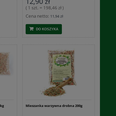
12,90 zł
( 1 szt. = 198,46 zł )
DO KOSZYKA
DO 
Cena netto:
11,94 zł
DO KOSZYKA
 kg
Mieszanka warzywna drobna 200g