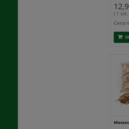
12,9
( 1 szt
Cena n
D
Mieszan