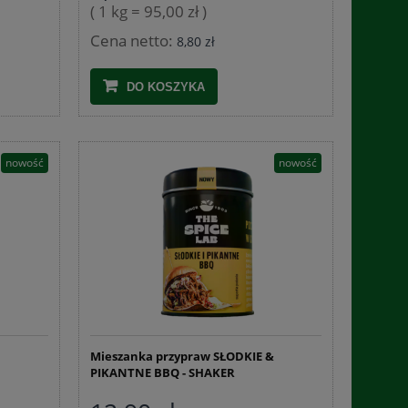
( 1 kg = 95,00 zł )
Cena netto:
8,80 zł
DO KOSZYKA
nowość
nowość
Jelita wieprzowe 26/28 pęczek 91,5 mb
Skrzynka plastikowa 
EXTRA
240 600
Mieszanka przypraw SŁODKIE &
PIKANTNE BBQ - SHAKER
78,43 zł
65,3