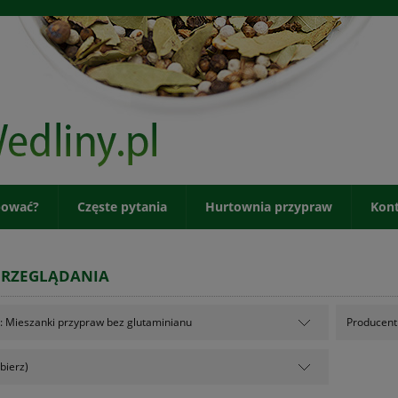
pować?
Częste pytania
Hurtownia przypraw
Kon
PRZEGLĄDANIA
: Mieszanki przypraw bez glutaminianu
Producent:
bierz)