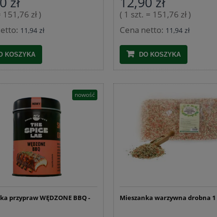
0 zł
12,90 zł
= 151,76 zł )
( 1 szt. = 151,76 zł )
DO KOSZYKA
DO KOSZYKA
etto:
Cena netto:
11,94 zł
11,94 zł
O KOSZYKA
DO KOSZYKA
nowość
ka przypraw WĘDZONE BBQ -
Mieszanka warzywna drobna 1