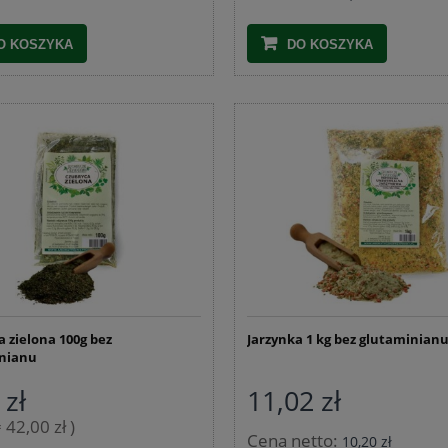
O KOSZYKA
DO KOSZYKA
 zielona 100g bez
Jarzynka 1 kg bez glutaminian
nianu
 zł
11,02 zł
= 42,00 zł )
Cena netto:
10,20 zł