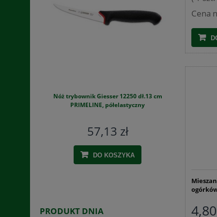
Cena n
D
Nóż trybownik Giesser 12250 dł.13 cm
Szynkowar
PRIMELINE, półelastyczny
zestaw
57,13 zł
DO KOSZYKA
Mieszan
ogórków
4,80
PRODUKT DNIA