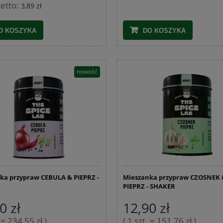
etto:
3,89 zł
O KOSZYKA
DO KOSZYKA
nowość
ka przypraw CEBULA & PIEPRZ -
Mieszanka przypraw CZOSNEK 
PIEPRZ - SHAKER
0 zł
12,90 zł
. = 234,55 zł )
( 1 szt. = 151,76 zł )