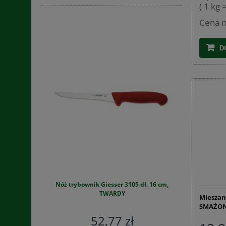
( 1 kg 
Cena n
D
j pojemność
Nóż trybownik Giesser 3105 dł. 16 cm,
Siatka 
TWARDY
Mieszan
SMAŻONE
52,77 zł