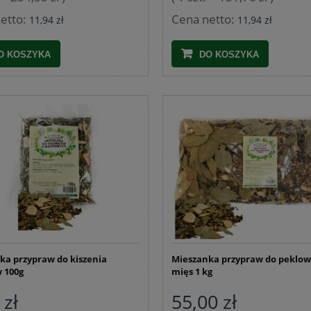
etto:
Cena netto:
11,94 zł
11,94 zł
O KOSZYKA
DO KOSZYKA
Nadziewarka do kiełbas 3kg
 ze stali nierdzewnej 1,5 kg
 z termometrem i workami
209,99 zł
76,25 zł
245,99 zł
Cena regularna:
245,99 zł
Najniższa cena:
DO KOSZYKA
DO KOSZYKA
ka przypraw do kiszenia
Mieszanka przypraw do peklo
 100g
mięs 1 kg
 zł
55,00 zł