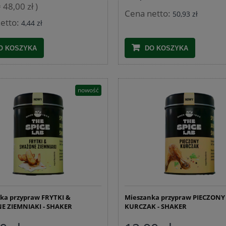
= 48,00 zł )
Cena netto:
50,93 zł
etto:
4,44 zł
O KOSZYKA
DO KOSZYKA
nowość
ozdobna do małych szynek
Jelita wieprzowe 28/32 pęczek 91,5 m
EXTRA
ka przypraw FRYTKI &
Mieszanka przypraw PIECZONY
 ZIEMNIAKI - SHAKER
KURCZAK - SHAKER
1,93 zł
64,70 zł