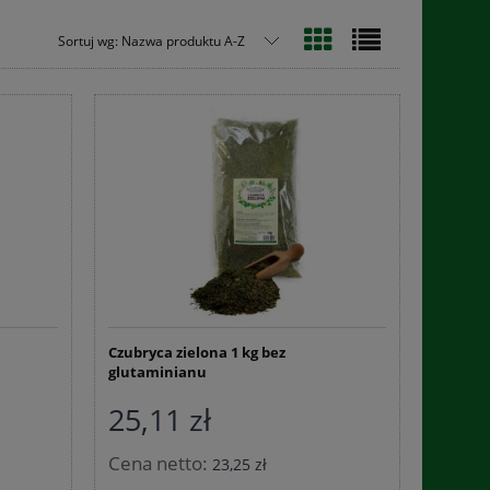
Sortuj wg:
Nazwa produktu A-Z
Czubryca zielona 1 kg bez
glutaminianu
25,11 zł
Cena netto:
23,25 zł