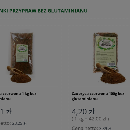
NKI PRZYPRAW BEZ GLUTAMINIANU
a czerwona 1 kg bez
Czubryca czerwona 100g bez
nianu
glutaminianu
1 zł
4,20 zł
( 1 kg = 42,00 zł )
etto:
23,25 zł
Cena netto:
3,89 zł