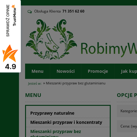
v
SPRAWDŹ OPINIE
Obsługa Klienta
71
351 62 60
4.9
Menu
Nowości
Promocje
Jak ku
»
Mieszanki przypraw bez glutaminianu
Jesteś w:
MENU
OPCJE 
Kategorie
Przyprawy naturalne
Mieszanki przypraw i koncentraty
Cena: (wy
Mieszanki przypraw bez
glutaminianu