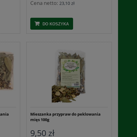
Cena netto:
23,10 zł
DO KOSZYKA
Czosnek granulowany 1 kg
Czosnek nie
31,34 zł
9,3
DO KOSZYKA
DO 
wania
Mieszanka przypraw do peklowania
mięs 100g
9,50 zł