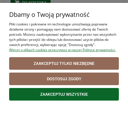
DO KOSZYKA
Dbamy o Twoją prywatność
Pliki cookies i pokrewne im technologie umożliwiają poprawne
działanie strony i pomagają nam dostosować ofertę do Twoich
potrzeb. Możesz zaakceptować wykorzystanie przez nas wszystkich
tych plików i przejść do sklepu lub dostosować użycie plików do
swoich preferencji, wybierając opcję "Dostosuj zgody".
Więcej o plikach cookies przeczytasz w naszej Polityce prywatności.
ZAAKCEPTUJ TYLKO NIEZBĘDNE
DOSTOSUJ ZGODY
ZAAKCEPTUJ WSZYSTKIE
Przyprawa do flaków 200g
6,20 zł
( 1 kg = 31,00 zł )