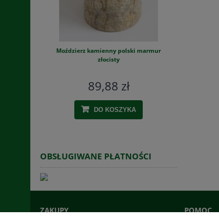
i warzywa G-
Moździerz kamienny polski marmur
Pe
złocisty
89,88 zł
DO KOSZYKA
OBSŁUGIWANE PŁATNOŚCI
ZAKUPY
POMOC