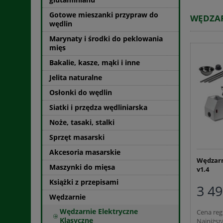
Gotowe mieszanki przypraw do
WĘDZAR
wędlin
Marynaty i środki do peklowania
mięs
Bakalie, kasze, mąki i inne
Jelita naturalne
Osłonki do wędlin
Siatki i przędza wędliniarska
Noże, tasaki, stalki
Sprzęt masarski
Akcesoria masarskie
Wędzarn
Maszynki do mięsa
v1.4
Książki z przepisami
3 49
Wędzarnie
Wędzarnie Elektryczne
Cena reg
Klasyczne
Najniższ