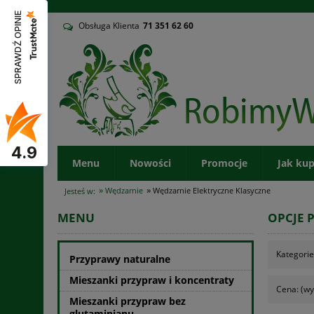
v
SPRAWDŹ OPINIE
Obsługa Klienta
71
351 62 60
4.9
Menu
Nowości
Promocje
Jak ku
»
»
Wędzarnie
Wędzarnie Elektryczne Klasyczne
Jesteś w:
MENU
OPCJE 
Kategorie
Przyprawy naturalne
Mieszanki przypraw i koncentraty
Cena: (wy
Mieszanki przypraw bez
glutaminianu