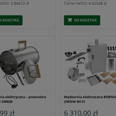
etto:
Cena netto:
2 844,72 zł
4 023,58 zł
O KOSZYKA
DO KOSZYKA
ia elektryczna – przenośna
Wędzarnia elektryczna BORNI
 330020
UWDW Wi-Fi
99 zł
6 310,00 zł