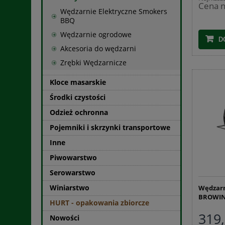
Cena n
Wędzarnie Elektryczne Smokers
BBQ
Wędzarnie ogrodowe
D
Akcesoria do wędzarni
Zrębki Wędzarnicze
Kloce masarskie
Środki czystości
Odzież ochronna
Pojemniki i skrzynki transportowe
Inne
Piwowarstwo
Serowarstwo
Winiarstwo
Wędzarn
BROWIN
HURT - opakowania zbiorcze
319,
Nowości