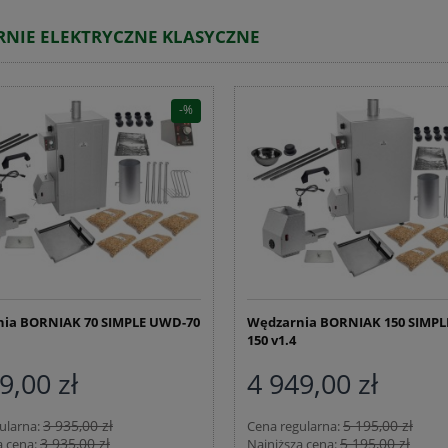
NIE ELEKTRYCZNE KLASYCZNE
ia BORNIAK 70 SIMPLE UWD-70
Wędzarnia BORNIAK 150 SIMP
150 v1.4
9,00 zł
4 949,00 zł
3 935,00 zł
5 195,00 zł
ularna:
Cena regularna:
3 935,00 zł
5 195,00 zł
a cena:
Najniższa cena: