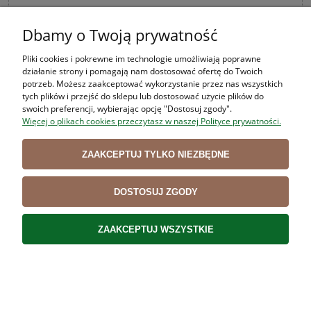
Lekki fartuch wodoochronny bialy model 109/O
Dbamy o Twoją prywatność
28,54 zł
Pliki cookies i pokrewne im technologie umożliwiają poprawne
działanie strony i pomagają nam dostosować ofertę do Twoich
potrzeb. Możesz zaakceptować wykorzystanie przez nas wszystkich
Cena netto:
23,20 zł
tych plików i przejść do sklepu lub dostosować użycie plików do
swoich preferencji, wybierając opcję "Dostosuj zgody".
Więcej o plikach cookies przeczytasz w naszej Polityce prywatności.
DO KOSZYKA
ZAAKCEPTUJ TYLKO NIEZBĘDNE
DOSTOSUJ ZGODY
ZAAKCEPTUJ WSZYSTKIE