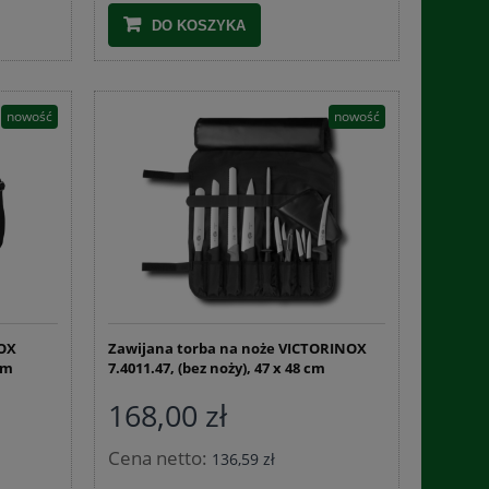
DO KOSZYKA
nowość
nowość
Czosnek granulowany 1 kg
Czosnek nie
31,34 zł
9,3
NOX
Zawijana torba na noże VICTORINOX
 cm
7.4011.47, (bez noży), 47 x 48 cm
DO KOSZYKA
DO 
168,00 zł
Cena netto:
136,59 zł