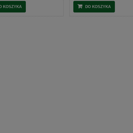
O KOSZYKA
DO KOSZYKA
Pojemnik na mięso E2, EURO 2 wym. 600
400 x 200
rz czarny ziarnisty 1 kg