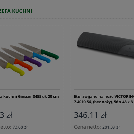
ZEFA KUCHNI
a kuchni Giesser 8455 dł. 20 cm
Etui zwijane na noże VICTORI
7.4010.56, (bez noży), 56 x 48 x 
3 zł
346,11 zł
etto:
Cena netto:
73,68 zł
281,39 zł