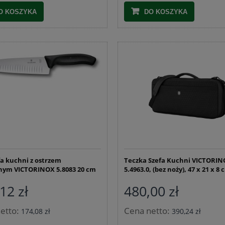
O KOSZYKA
DO KOSZYKA
Nadziewarka do kiełbas 3kg
 ze stali nierdzewnej 1,5 kg
 z termometrem i workami
209,99 zł
76,25 zł
245,99 zł
Cena regularna:
fa kuchni z ostrzem
Teczka Szefa Kuchni VICTORI
245,99 zł
nym VICTORINOX 5.8083 20 cm
5.4963.0, (bez noży), 47 x 21 x 8
Najniższa cena:
DO KOSZYKA
12 zł
480,00 zł
DO KOSZYKA
etto:
Cena netto:
174,08 zł
390,24 zł