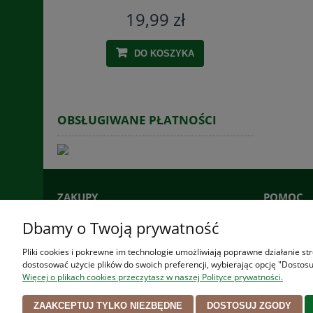
19,99 zł
DO KOSZYKA
OBSŁUGIWANE PŁATNOŚCI
ZAKUPY
POMOC
Czas realizacji zamówienia
Jak kupow
Dbamy o Twoją prywatność
Formy płatności
Częste pyt
Pliki cookies i pokrewne im technologie umożliwiają poprawne działanie s
Koszt dostawy
Polityka p
dostosować użycie plików do swoich preferencji, wybierając opcję "Dostosu
Reklamacje i zwroty
Regulami
Więcej o plikach cookies przeczytasz w naszej Polityce prywatności.
ZAAKCEPTUJ TYLKO NIEZBĘDNE
DOSTOSUJ ZGODY