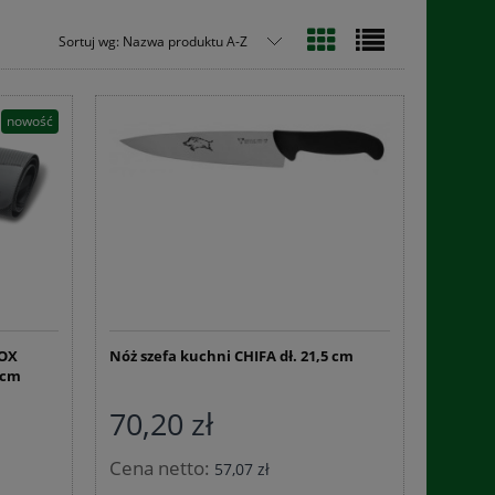
Sortuj wg:
Nazwa produktu A-Z
nowość
NOX
Nóż szefa kuchni CHIFA dł. 21,5 cm
3 cm
70,20 zł
Cena netto:
57,07 zł