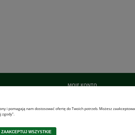
37,99 zł
49,93 zł
53,16 zł
Cena regularna:
53,16 zł
Najniższa cena:
DO KOSZYKA
DO KOSZYKA
MOJE KONTO
ać?
Logowanie
ania
Moje zamówienia
trony i pomagają nam dostosować ofertę do Twoich potrzeb. Możesz zaakceptować 
rywatności
Przechowalnia
j zgody".
n zakupów
Ustawienia konta
ZAAKCEPTUJ WSZYSTKIE