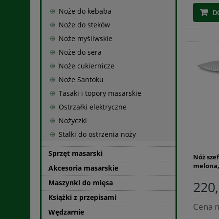
Noże do kebaba
D
Noże do steków
Noże myśliwskie
Noże do sera
Noże cukiernicze
Noże Santoku
Tasaki i topory masarskie
Ostrzałki elektryczne
Nożyczki
Stalki do ostrzenia noży
Sprzęt masarski
Nóż sze
melona,
Akcesoria masarskie
Maszynki do mięsa
220,
Książki z przepisami
Cena n
Wędzarnie