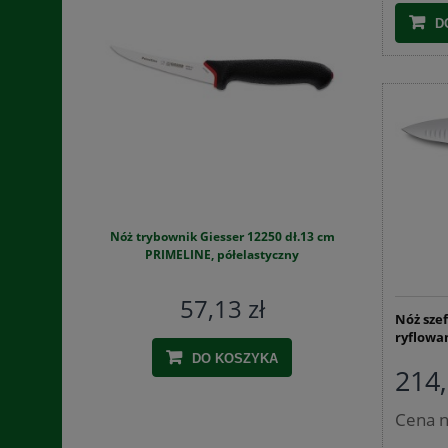
D
Nóż trybownik Giesser 12250 dł.13 cm
Szynkowar
PRIMELINE, półelastyczny
zestaw
57,13 zł
Nóż sze
ryflowa
DO KOSZYKA
214,
Cena n