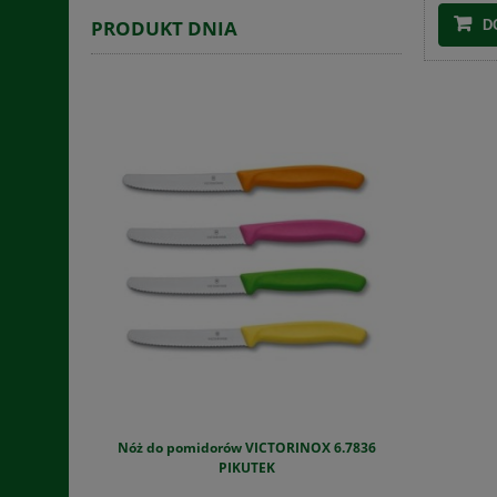
PRODUKT DNIA
D
i warzywa G-
Nóż do pomidorów VICTORINOX 6.7836
Piep
PIKUTEK