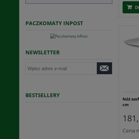
D
PACZKOMATY INPOST
NEWSLETTER
BESTSELLERY
Nóż sze
cm
181,
Cena n