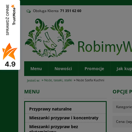
v
SPRAWDŹ OPINIE
Obsługa Klienta
71
351 62 60
4.9
Menu
Nowości
Promocje
Jak ku
»
»
Noże, tasaki, stalki
Noże Szefa Kuchni
Jesteś w:
MENU
OPCJE 
Kategorie
Przyprawy naturalne
Mieszanki przypraw i koncentraty
Cena: (wy
Mieszanki przypraw bez
glutaminianu