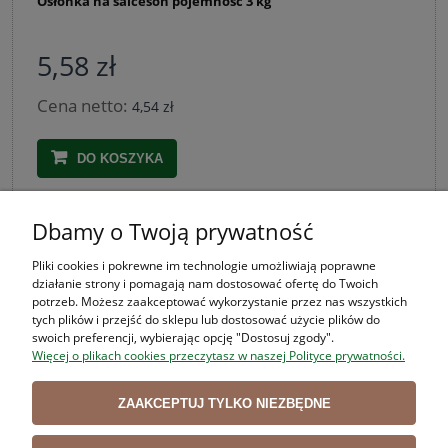
Osłonka na salceson pojemność 3 kg
5,58 zł
Cena netto:
4,54 zł
DO KOSZYKA
Dbamy o Twoją prywatność
ZAKUPY
Pliki cookies i pokrewne im technologie umożliwiają poprawne
działanie strony i pomagają nam dostosować ofertę do Twoich
POMOC
potrzeb. Możesz zaakceptować wykorzystanie przez nas wszystkich
tych plików i przejść do sklepu lub dostosować użycie plików do
swoich preferencji, wybierając opcję "Dostosuj zgody".
MOJE KONTO
Więcej o plikach cookies przeczytasz w naszej Polityce prywatności.
INFORMACJE
ZAAKCEPTUJ TYLKO NIEZBĘDNE