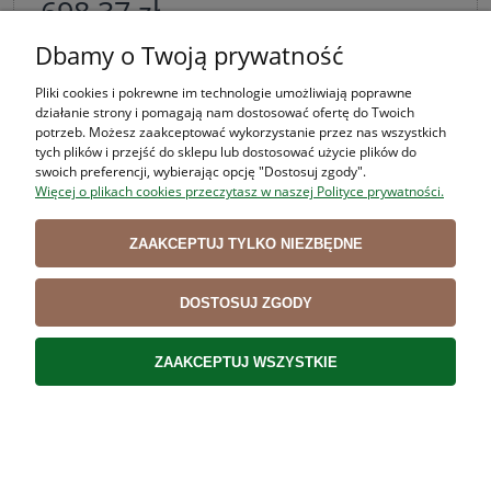
698,37 zł
( 1 metr = 1,40 zł )
Dbamy o Twoją prywatność
Cena netto:
567,78 zł
Pliki cookies i pokrewne im technologie umożliwiają poprawne
działanie strony i pomagają nam dostosować ofertę do Twoich
potrzeb. Możesz zaakceptować wykorzystanie przez nas wszystkich
DO KOSZYKA
tych plików i przejść do sklepu lub dostosować użycie plików do
swoich preferencji, wybierając opcję "Dostosuj zgody".
Więcej o plikach cookies przeczytasz w naszej Polityce prywatności.
ZAAKCEPTUJ TYLKO NIEZBĘDNE
DOSTOSUJ ZGODY
ZAAKCEPTUJ WSZYSTKIE