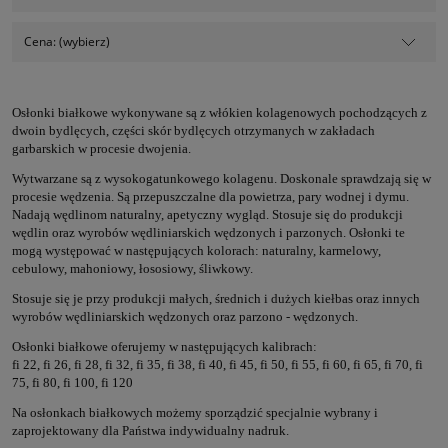
Cena: (wybierz)
Osłonki białkowe wykonywane są z włókien kolagenowych pochodzących z
dwoin bydlęcych, części skór bydlęcych otrzymanych w zakładach
garbarskich w procesie dwojenia.
Wytwarzane są z wysokogatunkowego kolagenu. Doskonale sprawdzają się w
procesie wędzenia. Są przepuszczalne dla powietrza, pary wodnej i dymu.
Nadają wędlinom naturalny, apetyczny wygląd. Stosuje się do produkcji
wędlin oraz wyrobów wędliniarskich wędzonych i parzonych. Osłonki te
mogą występować w następujących kolorach: naturalny, karmelowy,
cebulowy, mahoniowy, łososiowy, śliwkowy.
Stosuje się je przy produkcji małych, średnich i dużych kiełbas oraz innych
wyrobów wędliniarskich wędzonych oraz parzono - wędzonych.
Osłonki białkowe oferujemy w następujących kalibrach:
fi 22, fi 26, fi 28, fi 32, fi 35, fi 38, fi 40, fi 45, fi 50, fi 55, fi 60, fi 65, fi 70, fi
75, fi 80, fi 100, fi 120
Na osłonkach białkowych możemy sporządzić specjalnie wybrany i
zaprojektowany dla Państwa indywidualny nadruk.