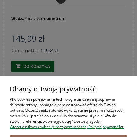
Wędzarnia z termometrem
145,99 zł
Cena netto:
118,69 zł
DO KOSZYKA
Dbamy o Twoją prywatność
ZAKUPY
Pliki cookies i pokrewne im technologie umożliwiają poprawne
działanie strony i pomagają nam dostosować ofertę do Twoich
POMOC
potrzeb. Możesz zaakceptować wykorzystanie przez nas wszystkich
tych plików i przejść do sklepu lub dostosować użycie plików do
swoich preferencji, wybierając opcję "Dostosuj zgody".
MOJE KONTO
Więcej o plikach cookies przeczytasz w naszej Polityce prywatności.