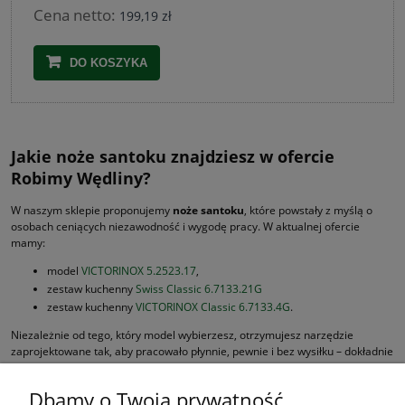
Cena netto:
199,19 zł
DO KOSZYKA
Jakie noże santoku znajdziesz w ofercie
Robimy Wędliny?
W naszym sklepie proponujemy
noże santoku
, które powstały z myślą o
osobach ceniących niezawodność i wygodę pracy. W aktualnej ofercie
mamy:
model
VICTORINOX 5.2523.17
,
zestaw kuchenny
Swiss Classic 6.7133.21G
zestaw kuchenny
VICTORINOX Classic 6.7133.4G
.
Niezależnie od tego, który model wybierzesz, otrzymujesz narzędzie
zaprojektowane tak, aby pracowało płynnie, pewnie i bez wysiłku – dokładnie
tak, jak oczekujesz od dobrego
noża santoku
. Poznaj szczegóły oferty i
zamów model, idealnie dopasowany do Twoich potrzeb.
Dbamy o Twoją prywatność