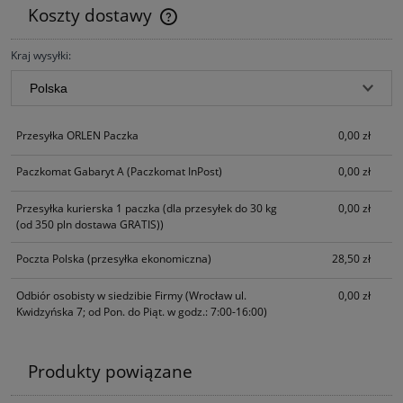
Koszty dostawy
Cena nie zawiera ewentualnych kosztów płatności
Kraj wysyłki:
Przesyłka ORLEN Paczka
0,00 zł
Paczkomat Gabaryt A
(Paczkomat InPost)
0,00 zł
Przesyłka kurierska 1 paczka
(dla przesyłek do 30 kg
0,00 zł
(od 350 pln dostawa GRATIS))
Poczta Polska
(przesyłka ekonomiczna)
28,50 zł
Odbiór osobisty w siedzibie Firmy
(Wrocław ul.
0,00 zł
Kwidzyńska 7; od Pon. do Piąt. w godz.: 7:00-16:00)
Produkty powiązane