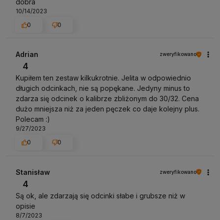
dobra
10/14/2023
0
0
Adrian
zweryfikowano
4
Kupiłem ten zestaw kilkukrotnie. Jelita w odpowiednio
długich odcinkach, nie są popękane. Jedyny minus to
zdarza się odcinek o kalibrze zbliżonym do 30/32. Cena
dużo mniejsza niż za jeden pęczek co daje kolejny plus.
Polecam :)
9/27/2023
0
0
Stanisław
zweryfikowano
4
Są ok, ale zdarzają się odcinki słabe i grubsze niż w
opisie
8/7/2023