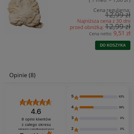
Cena regularna:
12,99 zł
Najniższa cena z 30 dni
12,99 zł
przed obniżką:
9,51 zł
Cena netto:
DO KOSZYKA
Opinie
(8)
5
63%
4
38%
4.6
3
0%
8
opinii klientów
z całego okresu
2
0%
zebranych i zweryfikowanych przez