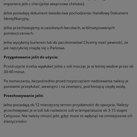
importera jelit z chin (jelita wieprzowe chińskie).
Jelita posiadają dokument świadectwa pochodzenia: Handlowy Dokument
Identyfikacyjny.
Jelita przechowujemy w zasolonych beczkach, w klimatyzowanych
pomieszczeniach.
Jelita wysyłamy kurierem lub do paczkomatów! Chcemy mieć pewność, że
jak najszybciej znajdą się u Państwa.
Przygotowanie jelit do użycia:
Przed użycie trzeba wypłukać jelita z soli mocząc je w letniej wodzie przez ok
30-60 minut.
Po namaczaniu, bezpośrednio przed rozpoczęciem nadziewania należy je
ponownie przepłukać, wewnątrz i na zewnątrz, pod bieżącą ciepłą wodą.
Przechowywanie jelit:
Jelita posiadają ok 12 miesięczny termin przydatności do spożycia. Należy
przechowywać je w soli lub roztworze soli w temperaturze ok 3-15 stopni
Celsjusza. Nie należy mrozić jelit, gdyż może to wpłynąć na zmniejszenie ich
elastyczności.