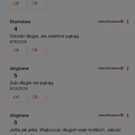
0
0
Stanisław
zweryfikowano
4
Odcinki długie, ale niektóre pękają
8/15/2025
0
0
zbigniew
zweryfikowano
5
👍️👍️ długie nie pękają
9/24/2024
0
0
zbigniew
zweryfikowano
5
Jelita jak jelita. Większość długich mało krótkich. Jakość