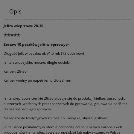
Opis
Jelita wieprzowe 28-30
⭐⭐⭐⭐⭐
Zestaw 10 pęczków jelit wieprzowych
Długość jelit w pęczku: ok 91,5 mb (13 odcinków)
Jelita europejskie, mocne, długie odcinki.
Kaliber: 28-30
Kaliber wodny po napełnieniu: 36-38 mm
Jelita wieprzowe cienkie 28/30 stosuje się do produkcji kiełbas parzonych,
suszonych, wędzonych przeznaczonych do gotowania, grillowania bądź też
do bezpośredniego spożycia.
Najlepsze do tradycyjnych kiełbas np.: swojska, śląska, grillowa
Jelita, które posiadamy w ofercie pochodzą od najlepszych europejskich
producentów (jelita wieprzowe europejskie) lub największego w Polsce