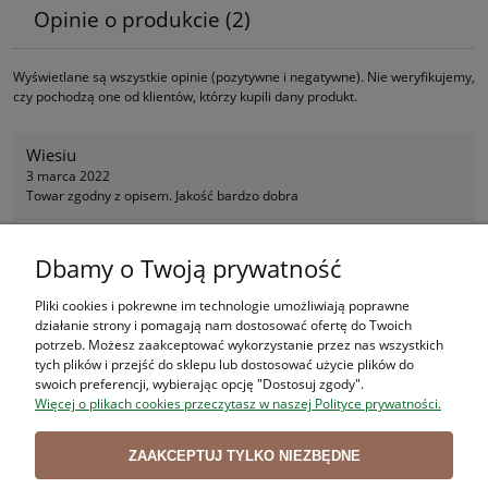
Opinie o produkcie (2)
Wyświetlane są wszystkie opinie (pozytywne i negatywne). Nie weryfikujemy,
czy pochodzą one od klientów, którzy kupili dany produkt.
Wiesiu
3 marca 2022
Towar zgodny z opisem. Jakość bardzo dobra
Dbamy o Twoją prywatność
Staszek
15 kwietnia 2022
Pliki cookies i pokrewne im technologie umożliwiają poprawne
Mocne jelita polecam!
działanie strony i pomagają nam dostosować ofertę do Twoich
potrzeb. Możesz zaakceptować wykorzystanie przez nas wszystkich
tych plików i przejść do sklepu lub dostosować użycie plików do
swoich preferencji, wybierając opcję "Dostosuj zgody".
BESTSELLERY
Więcej o plikach cookies przeczytasz w naszej Polityce prywatności.
ZAAKCEPTUJ TYLKO NIEZBĘDNE