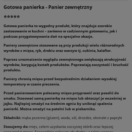
Gotowa panierka - Panier zewnętrzny
⭐⭐⭐⭐⭐
Gotowa panierka to wygodny produkt, który znajduje szerokie
zastosowanie w kuchni – zarówno w codziennym gotowaniu, jak i
podczas przygotowywania dań na specjalne okazje.
Paniery zewnętrzne stosowane są przy produkcji wielu różnorodnych
wyrobów z mięsa, ryb, drobiu oraz warzyw tj. cukinia, kalafior.
Poprzez urozmaicenie wyglądu zewnętrznego zwiększają atrakcyjność
wyrobów, korygują kształt produktów. Poprawiają soczystość i kruchość
produktu.
Paniery chronią mięso przed bezpośrednim działaniem wysokiej
temperatury w czasie pieczenia.
Przed panierowaniem polecamy mięso przyprawić oraz posolić do
smaku. Stosować samą panierkę na mięso lub obtoczyć je wcześniej w
jajku. Najlepiej smażyć na średnim ogniu by uniknąć spalenia
panierki. Można smażyć na patelni lub w piekarniku.
Składniki:
mąka pszenna (gluten), woda, sól, drożdże, ekstrakt z papryki
Stosujemy do:
mięs, celem uzyskania soczystej skórki oraz lepszej
soczystości mięsa. Szczególnie polecany do drobiu, a także warzyw