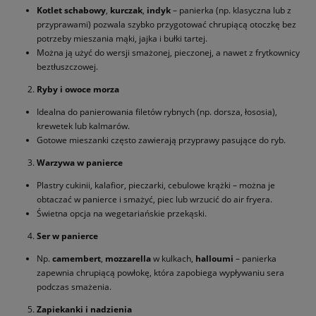
Kotlet schabowy
,
kurczak
,
indyk
– panierka (np. klasyczna lub z
przyprawami) pozwala szybko przygotować chrupiącą otoczkę bez
potrzeby mieszania mąki, jajka i bułki tartej.
Można ją użyć do wersji smażonej, pieczonej, a nawet z frytkownicy
beztłuszczowej.
Ryby i owoce morza
Idealna do panierowania filetów rybnych (np. dorsza, łososia),
krewetek lub kalmarów.
Gotowe mieszanki często zawierają przyprawy pasujące do ryb.
Warzywa w panierce
Plastry cukinii, kalafior, pieczarki, cebulowe krążki – można je
obtaczać w panierce i smażyć, piec lub wrzucić do air fryera.
Świetna opcja na wegetariańskie przekąski.
Ser w panierce
Np.
camembert
,
mozzarella
w kulkach,
halloumi
– panierka
zapewnia chrupiącą powłokę, która zapobiega wypływaniu sera
podczas smażenia.
Zapiekanki i nadzienia