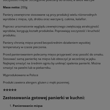
Masa netto:
200g
Paniery zewnętrzne stosowane są przy produkcji wielu różnorodnych
wyrobów z mięsa, ryb, drobiu oraz warzyw tj. cukinia, kalafior.
Poprzez urozmaicenie wyglądu zewnętrznego zwiększają atrakcyjność
wyrobów, korygują kształt produktów. Poprawiają soczystość i kruchość
produktu.
Paniery chronią mięso przed bezpośrednim działaniem wysokiej
temperatury w czasie pieczenia.
Przed panierowaniem polecamy mięso przyprawić oraz posolić do smaku.
Stosować samą panierkę na mięso lub obtoczyć je wcześniej w jajku.
Najlepiej smażyć na średnim ogniu by uniknąć spalenia panierki. Można
smażyć na patelni lub w piekarniku.
Wyprodukowano w Polsce
Produkt zawiera alergen: gluten z mąki pszennej.
⭐⭐⭐⭐⭐
Zastosowania gotowej panierki w kuchni:
Panierowanie mięsa