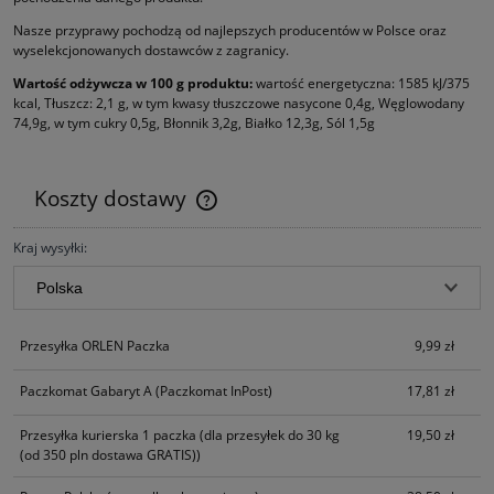
Nasze przyprawy pochodzą od najlepszych producentów w Polsce oraz
wyselekcjonowanych dostawców z zagranicy.
Wartość odżywcza w 100 g produktu:
wartość energetyczna: 1585 kJ/375
kcal, Tłuszcz: 2,1 g, w tym kwasy tłuszczowe nasycone 0,4g, Węglowodany
74,9g, w tym cukry 0,5g, Błonnik 3,2g, Białko 12,3g, Sól 1,5g
Koszty dostawy
Cena nie zawiera ewentualnych kosztów płatności
Kraj wysyłki:
Przesyłka ORLEN Paczka
9,99 zł
Paczkomat Gabaryt A
(Paczkomat InPost)
17,81 zł
Przesyłka kurierska 1 paczka
(dla przesyłek do 30 kg
19,50 zł
(od 350 pln dostawa GRATIS))