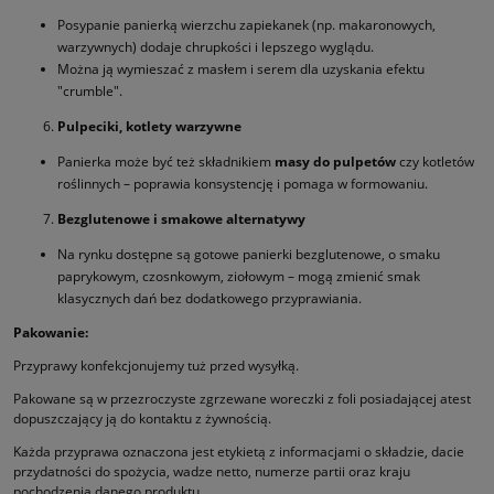
Posypanie panierką wierzchu zapiekanek (np. makaronowych,
warzywnych) dodaje chrupkości i lepszego wyglądu.
Można ją wymieszać z masłem i serem dla uzyskania efektu
"crumble".
Pulpeciki, kotlety warzywne
Panierka może być też składnikiem
masy do pulpetów
czy kotletów
roślinnych – poprawia konsystencję i pomaga w formowaniu.
Bezglutenowe i smakowe alternatywy
Na rynku dostępne są gotowe panierki bezglutenowe, o smaku
paprykowym, czosnkowym, ziołowym – mogą zmienić smak
klasycznych dań bez dodatkowego przyprawiania.
Pakowanie:
Przyprawy konfekcjonujemy tuż przed wysyłką.
Pakowane są w przezroczyste zgrzewane woreczki z foli posiadającej atest
dopuszczający ją do kontaktu z żywnością.
Każda przyprawa oznaczona jest etykietą z informacjami o składzie, dacie
przydatności do spożycia, wadze netto, numerze partii oraz kraju
pochodzenia danego produktu.