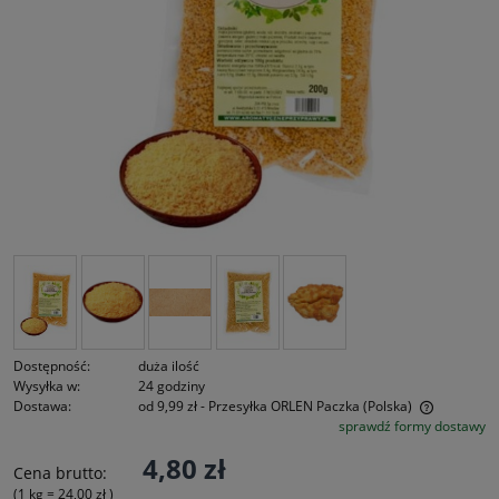
Dostępność:
duża ilość
Wysyłka w:
24 godziny
Dostawa:
od 9,99 zł
- Przesyłka ORLEN Paczka
(Polska)
sprawdź formy dostawy
Cena nie zawiera ewentualnych kosztów płatności
4,80 zł
Cena brutto:
(1
kg
=
24,00 zł
)