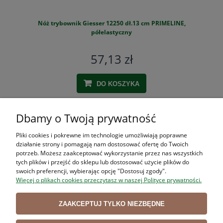
Nóż trybownik Giesser 12250 dł.13 cm PRIMELINE,
S
półelastyczny
57,13 zł
DO KOSZYKA
Dbamy o Twoją prywatność
ZAKUPY
Pliki cookies i pokrewne im technologie umożliwiają poprawne
działanie strony i pomagają nam dostosować ofertę do Twoich
POMOC
potrzeb. Możesz zaakceptować wykorzystanie przez nas wszystkich
tych plików i przejść do sklepu lub dostosować użycie plików do
swoich preferencji, wybierając opcję "Dostosuj zgody".
MOJE KONTO
Więcej o plikach cookies przeczytasz w naszej Polityce prywatności.
INFORMACJE
ZAAKCEPTUJ TYLKO NIEZBĘDNE