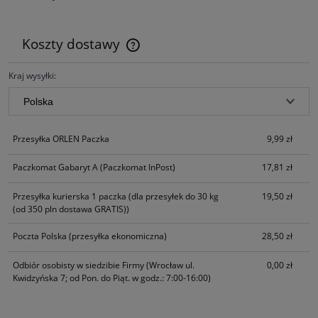
Koszty dostawy
Cena nie zawiera ewentualnych kosztów płatności
Kraj wysyłki:
Przesyłka ORLEN Paczka
9,99 zł
Paczkomat Gabaryt A
(Paczkomat InPost)
17,81 zł
Przesyłka kurierska 1 paczka
(dla przesyłek do 30 kg
19,50 zł
(od 350 pln dostawa GRATIS))
Poczta Polska
(przesyłka ekonomiczna)
28,50 zł
Odbiór osobisty w siedzibie Firmy
(Wrocław ul.
0,00 zł
Kwidzyńska 7; od Pon. do Piąt. w godz.: 7:00-16:00)