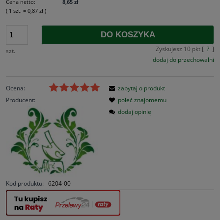
Cena netto:
8,65 zł
( 1
szt.
=
0,87 zł
)
DO KOSZYKA
Zyskujesz
10
pkt [
?
]
szt.
dodaj do przechowalni
Ocena:
zapytaj o produkt
Producent:
poleć znajomemu
dodaj opinię
Kod produktu:
6204-00