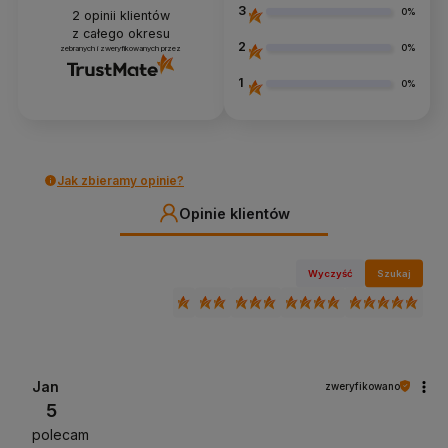
3
0%
2
opinii klientów
z całego okresu
2
0%
zebranych i zweryfikowanych przez
1
0%
Jak zbieramy opinie?
Opinie klientów
Wyczyść
Szukaj
Jan
zweryfikowano
5
polecam