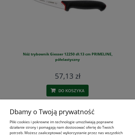
Nóż trybownik Giesser 12250 dł.13 cm PRIMELINE,
S
półelastyczny
57,13 zł
DO KOSZYKA
Dbamy o Twoją prywatność
ZAKUPY
Pliki cookies i pokrewne im technologie umożliwiają poprawne
działanie strony i pomagają nam dostosować ofertę do Twoich
POMOC
potrzeb. Możesz zaakceptować wykorzystanie przez nas wszystkich