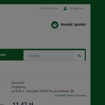
Zarejestruj się
Zaloguj się
Koszyk:
(pusty)
takt
:
duża ilość
24 godziny
od 9,99 zł
- Przesyłka ORLEN Paczka
(Polska)
sprawdź formy dostawy
Cena nie zawiera ewentualnych kosztów
11,42 zł