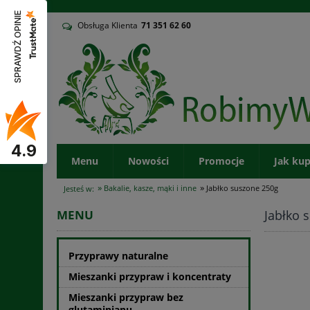
v
SPRAWDŹ OPINIE
Obsługa Klienta
71
351 62 60
4.9
Menu
Nowości
Promocje
Jak ku
»
»
Bakalie, kasze, mąki i inne
Jabłko suszone 250g
Jesteś w:
Jabłko 
MENU
Przyprawy naturalne
Mieszanki przypraw i koncentraty
Mieszanki przypraw bez
glutaminianu