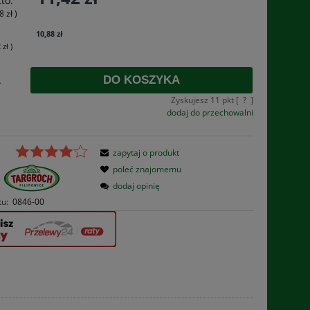
to:
płatności
8 zł
)
10,88 zł
 zł
)
DO KOSZYKA
.
Zyskujesz
11
pkt [
?
]
dodaj do przechowalni
zapytaj o produkt
poleć znajomemu
dodaj opinię
tu:
0846-00