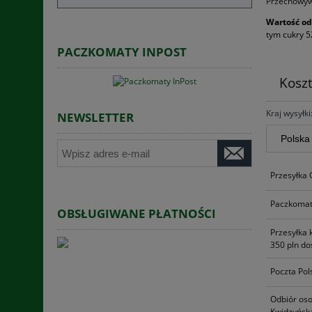
Przechowyw
Wartość od
tym cukry 52
PACZKOMATY INPOST
Kosz
Kraj wysyłki
NEWSLETTER
Przesyłka
Paczkomat
OBSŁUGIWANE PŁATNOŚCI
Przesyłka 
350 pln do
Poczta Pol
Odbiór oso
Kwidzyńska