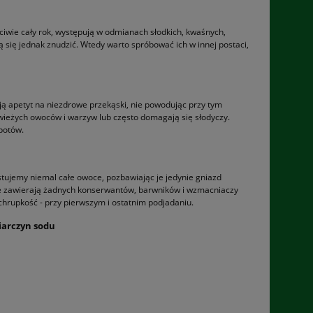
aściwie cały rok, występują w odmianach słodkich, kwaśnych,
 się jednak znudzić. Wtedy warto spróbować ich w innej postaci,
ją apetyt na niezdrowe przekąski, nie powodując przy tym
świeżych owoców i warzyw lub często domagają się słodyczy.
mpotów.
ujemy niemal całe owoce, pozbawiając je jedynie gniazd
nie zawierają żadnych konserwantów, barwników i wzmacniaczy
rupkość - przy pierwszym i ostatnim podjadaniu.
iarczyn sodu