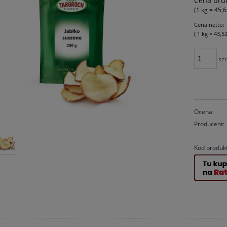
Cena brut
(1
kg
=
45,6
Cena netto:
( 1
kg
=
43,52
szt
Ocena:
Producent:
Kod produk