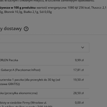
ać w suchym i chłodnym miejscu, w szczelnie zamkniętym opakowaniu.
żywcza w 100 g produktu:
wartość energetyczna: 1080 kJ/ 256 kcal, Tłuszcz: 2
g, Błonnik 10,3g, Białko 2,1g, Sól 0,03g
ty dostawy
:
Cena nie zawiera ewentualnych kosztów
płatności
 ORLEN Paczka
9,99 zł
 Gabaryt A
(Paczkomat InPost)
17,81 zł
kurierska 1 paczka
(dla przesyłek do 30 kg (od
19,50 zł
stawa GRATIS))
ska
(przesyłka ekonomiczna)
28,50 zł
bisty w siedzibie Firmy
(Wrocław ul.
0,00 zł
 7; od Pon. do Piąt. w godz.: 7:00-16:00)