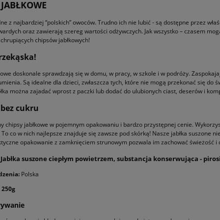
 JABŁKOWE
edne z najbardziej “polskich” owoców. Trudno ich nie lubić - są dostępne przez wł
twardych oraz zawierają szereg wartości odżywczych. Jak wszystko – czasem mogą
 chrupiących chipsów jabłkowych!
rzekąska!
kowe doskonale sprawdzają się w domu, w pracy, w szkole i w podróży. Zaspokaja
mienia. Są idealne dla dzieci, zwłaszcza tych, które nie mogą przekonać się do 
łka można zajadać wprost z paczki lub dodać do ulubionych ciast, deserów i ko
 bez cukru
 chipsy jabłkowe w pojemnym opakowaniu i bardzo przystępnej cenie. Wykorzyst
 To co w nich najlepsze znajduje się zawsze pod skórką! Nasze jabłka suszone 
tyczne opakowanie z zamknięciem strunowym pozwala im zachować świeżość i ch
Jabłka suszone ciepłym powietrzem, substancja konserwująca - piros
dzenia:
Polska
250g
wywanie