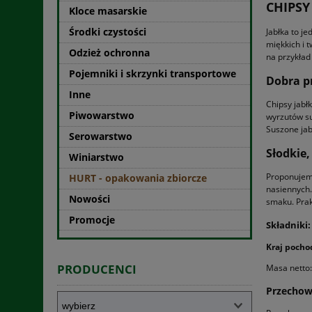
CHIPSY
Kloce masarskie
Środki czystości
Jabłka to j
miękkich i 
Odzież ochronna
na przykład
Pojemniki i skrzynki transportowe
Dobra p
Inne
Chipsy jabł
Piwowarstwo
wyrzutów su
Suszone jab
Serowarstwo
Słodkie,
Winiarstwo
Proponujemy
HURT - opakowania zbiorcze
nasiennych.
Nowości
smaku. Prak
Promocje
Składniki:
Kraj pocho
PRODUCENCI
Masa netto:
Przecho