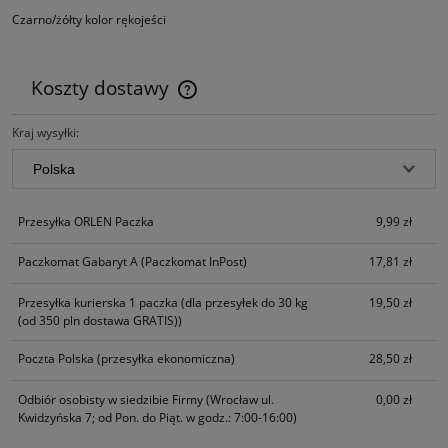
Czarno/żółty kolor rękojeści
Koszty dostawy
Cena nie zawiera ewentualnych kosztów płatności
Kraj wysyłki:
Przesyłka ORLEN Paczka
9,99 zł
Paczkomat Gabaryt A
(Paczkomat InPost)
17,81 zł
Przesyłka kurierska 1 paczka
(dla przesyłek do 30 kg
19,50 zł
(od 350 pln dostawa GRATIS))
Poczta Polska
(przesyłka ekonomiczna)
28,50 zł
Odbiór osobisty w siedzibie Firmy
(Wrocław ul.
0,00 zł
Kwidzyńska 7; od Pon. do Piąt. w godz.: 7:00-16:00)