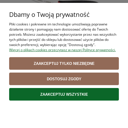
Dbamy o Twoją prywatność
Pliki cookies i pokrewne im technologie umożliwiają poprawne
działanie strony i pomagają nam dostosować ofertę do Twoich
potrzeb. Możesz zaakceptować wykorzystanie przez nas wszystkich
tych plików i przejść do sklepu lub dostosować użycie plików do
swoich preferencji, wybierając opcję "Dostosuj zgody".
Więcej o plikach cookies przeczytasz w naszej Polityce prywatności.
Nóż trybownik Giesser 12250 dł.13 cm PRIMELINE,
S
półelastyczny
ZAAKCEPTUJ TYLKO NIEZBĘDNE
57,13 zł
DOSTOSUJ ZGODY
DO KOSZYKA
ZAAKCEPTUJ WSZYSTKIE
ZAKUPY
POMOC