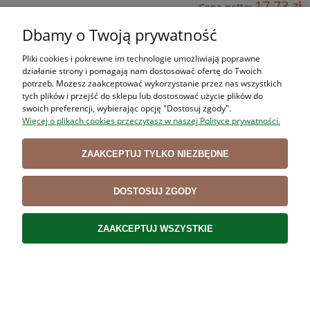
17,73 zł
Cena netto:
Dbamy o Twoją prywatność
DO KOSZYKA
Pliki cookies i pokrewne im technologie umożliwiają poprawne
działanie strony i pomagają nam dostosować ofertę do Twoich
potrzeb. Możesz zaakceptować wykorzystanie przez nas wszystkich
Nóż do jarzyn, owoców VICTORINOX 6.7601 8 cm
tych plików i przejść do sklepu lub dostosować użycie plików do
swoich preferencji, wybierając opcję "Dostosuj zgody".
CZERWONY
Więcej o plikach cookies przeczytasz w naszej Polityce prywatności.
21,81 zł
ZAAKCEPTUJ TYLKO NIEZBĘDNE
17,73 zł
Cena netto:
DO KOSZYKA
DOSTOSUJ ZGODY
ZAAKCEPTUJ WSZYSTKIE
Nóż do jarzyn, owoców VICTORINOX 6.7608 8 cm
ŻÓŁTY
21,81 zł