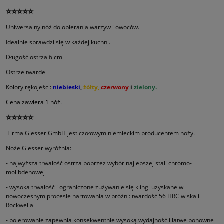
⭐⭐⭐⭐⭐
Uniwersalny nóż do obierania warzyw i owoców.
Idealnie sprawdzi się w każdej kuchni.
Długość ostrza 6 cm
Ostrze twarde
Kolory rękojeści:
niebieski
,
żółty,
czerwony
i
zielony.
Cena zawiera 1 nóż.
⭐⭐⭐⭐⭐
Firma Giesser GmbH jest czołowym niemieckim producentem noży.
Noże Giesser wyróżnia:
- najwyższa trwałość ostrza poprzez wybór najlepszej stali chromo-
molibdenowej
- wysoka trwałość i ograniczone zużywanie się klingi uzyskane w
nowoczesnym procesie hartowania w próżni: twardość 56 HRC w skali
Rockwella
- polerowanie zapewnia konsekwentnie wysoką wydajność i łatwe ponowne