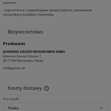
ostrzenie
- ergonomiczna i antypoślizgowa rękojeść poprzez zastosowanie
różnorodnych kształtów i materiałów
Bezpieczeństwo
Producent
JOHANNES GIESSER MESSERFABRIK GMBH
Johannes-Giesser-Strasse 1
DE-71364 Winnenden, Polska
info@giesser.de
Koszty dostawy
Cena nie zawiera ewentualnych kosztów płatności
Kraj wysyłki: