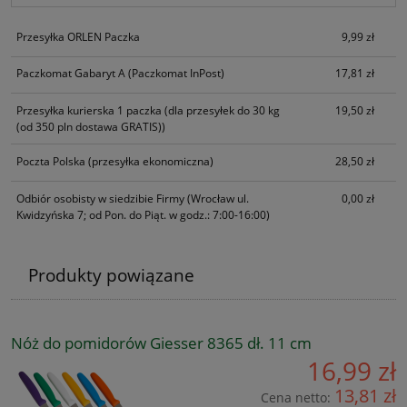
Przesyłka ORLEN Paczka
9,99 zł
Paczkomat Gabaryt A
(Paczkomat InPost)
17,81 zł
Przesyłka kurierska 1 paczka
(dla przesyłek do 30 kg
19,50 zł
(od 350 pln dostawa GRATIS))
Poczta Polska
(przesyłka ekonomiczna)
28,50 zł
Odbiór osobisty w siedzibie Firmy
(Wrocław ul.
0,00 zł
Kwidzyńska 7; od Pon. do Piąt. w godz.: 7:00-16:00)
Produkty powiązane
Nóż do pomidorów Giesser 8365 dł. 11 cm
16,99 zł
13,81 zł
Cena netto: