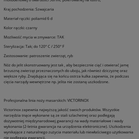
Kraj pochodzenia: Szwajcaria
Materiał rączki: poliamid 6 d
Kolor rączki: czarny
Możliwość mycia w zmywarce: TAK
Sterylizacja: Tak; do 120° C / 250° F
Zastosowanie: patroszenie zwierząt, ryb
Nóż do jelit skonstruowany jest tak , aby bezpiecznie ciąć i otwierać jamę
brzuszną zwierząt przeznaczonych do uboju, jak również dziczyznę oraz
większe ryby. Znajdująca się na końcu ostrza kulka zapewnia, że podczas
cięcia narządy wewnętrzne np. jelita nie zostaną uszkodzone.
Profesjonalna linia noży masarskich: VICTORINOX
Victorinox zapewnia najwyższą jakość swoich produktów. Wszystkie
narzędzia tnące wykonane są ze stali szlachetnej oraz podle­gają
dożywotniej międzynarodowej gwarancji na wady materiałowe i wady
wykonania (2-letnia gwarancja na urządzenia elektro­niczne). Uszkodzenia
wynikające z naturalnego zużycia materiału lub niewłaściwego użytkowania
nie podlegają gwarancji.