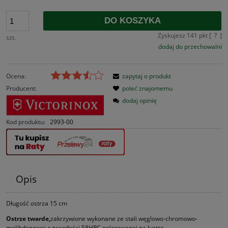
DO KOSZYKA
Zyskujesz
141
pkt [
?
]
szt.
dodaj do przechowalni
Ocena:
zapytaj o produkt
Producent:
poleć znajomemu
dodaj opinię
Kod produktu:
2993-00
Opis
Długość ostrza 15 cm
Ostrze twarde,
zakrzywione wykonane ze stali węglowo-chromowo-
molibdenowej o twardości 58HRC polerowanej na lustro,