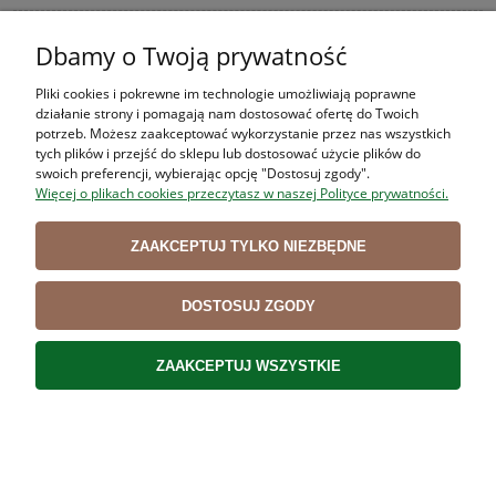
Dbamy o Twoją prywatność
Nóż trybownik VICTORINOX SWIBO 5.8401 14 cm,
Pliki cookies i pokrewne im technologie umożliwiają poprawne
działanie strony i pomagają nam dostosować ofertę do Twoich
TWARDY
potrzeb. Możesz zaakceptować wykorzystanie przez nas wszystkich
62,90 zł
tych plików i przejść do sklepu lub dostosować użycie plików do
swoich preferencji, wybierając opcję "Dostosuj zgody".
51,14 zł
Cena netto:
Więcej o plikach cookies przeczytasz w naszej Polityce prywatności.
DO KOSZYKA
ZAAKCEPTUJ TYLKO NIEZBĘDNE
DOSTOSUJ ZGODY
Nóż trybownik VICTORINOX SWIBO 5.8401 18 cm,
TWARDY
ZAAKCEPTUJ WSZYSTKIE
72,99 zł
59,34 zł
Cena netto:
DO KOSZYKA