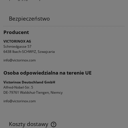
Bezpieczeństwo
Producent
VICTORINOX AG
Schmiedgasse 57
6438 Ibach-SCHWYZ, Szwajcaria
info@victorinox.com
Osoba odpowiedzialna na terenie UE
Victorinox Deutschland GmbH
Alfred-Nobel-Str. 5
DE-79761 Waldshut-Tiengen, Niemcy
info@victorinox.com
Koszty dostawy
Cena nie zawiera ewentualnych kosztów płatności