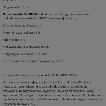
Długość ostrza 16 cm
Ostrze twarde, SZEROKIE
wykonane ze stali węglowo-chromowo-
molibdenowej o twardości 58HRC polerowanej na lustro,
Kraj pochodzenia: Szwajcaria
Materiał rączki: poliamid 6 d
Kolor rączki:
żółty
Możliwość mycia w zmywarce: TAK
Sterylizacja: Tak; do 120° C / 250° F
Zastosowanie: klasowanie, porcjowanie mięsa
Profesjonalna linia noży masarskich: VICTORINOX SWIBO
Victorinox zapewnia najwyższą jakość swoich produktów. Wszystkie
narzędzia tnące wykonane są ze stali szlachetnej oraz podle­gają
dożywotniej międzynarodowej gwarancji na wady materiałowe i wady
wykonania (2-letnia gwarancja na urządzenia elektro­niczne). Uszkodzenia
wynikające z naturalnego zużycia materiału lub niewłaściwego użytkowania
nie podlegają gwarancji.