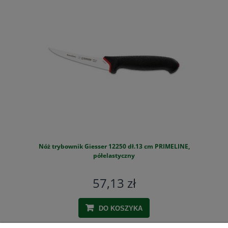
Nóż trybownik Giesser 12250 dł.13 cm PRIMELINE,
S
półelastyczny
57,13 zł
DO KOSZYKA