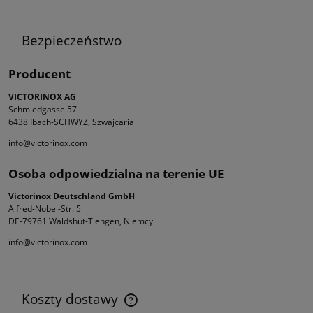
Bezpieczeństwo
Producent
VICTORINOX AG
Schmiedgasse 57
6438 Ibach-SCHWYZ, Szwajcaria
info@victorinox.com
Osoba odpowiedzialna na terenie UE
Victorinox Deutschland GmbH
Alfred-Nobel-Str. 5
DE-79761 Waldshut-Tiengen, Niemcy
info@victorinox.com
Koszty dostawy
Cena nie zawiera ewentualnych kosztów płatności