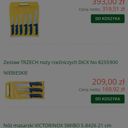
393,00 zł
319,51 zł
Cena netto:
DO KOSZYKA
Zestaw TRZECH noży rzeźniczych DICK No 8255900
NIEBIESKIE
209,00 zł
169,92 zł
Cena netto:
DO KOSZYKA
Nóż masarski VICTORINOX SWIBO 5.8426 21 cm