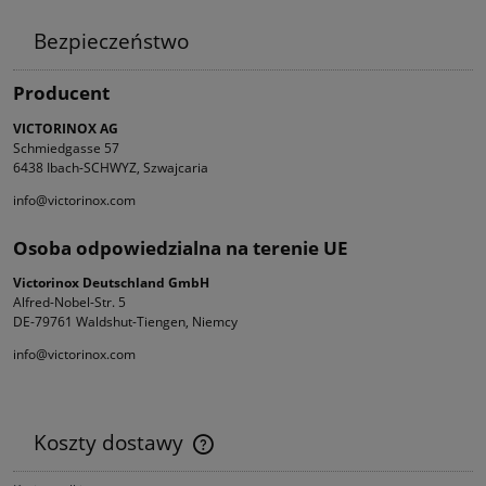
Bezpieczeństwo
Producent
VICTORINOX AG
Schmiedgasse 57
6438 Ibach-SCHWYZ, Szwajcaria
info@victorinox.com
Osoba odpowiedzialna na terenie UE
Victorinox Deutschland GmbH
Alfred-Nobel-Str. 5
DE-79761 Waldshut-Tiengen, Niemcy
info@victorinox.com
Koszty dostawy
Cena nie zawiera ewentualnych kosztów płatności