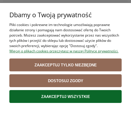
Dbamy o Twoją prywatność
Produkt nie posiada recenzji
Pliki cookies i pokrewne im technologie umożliwiają poprawne
działanie strony i pomagają nam dostosować ofertę do Twoich
potrzeb. Możesz zaakceptować wykorzystanie przez nas wszystkich
tych plików i przejść do sklepu lub dostosować użycie plików do
swoich preferencji, wybierając opcję "Dostosuj zgody".
Opinie o produkcie (0)
Więcej o plikach cookies przeczytasz w naszej Polityce prywatności.
Wyświetlane są wszystkie opinie (pozytywne i negatywne). Nie weryfikujemy,
ZAAKCEPTUJ TYLKO NIEZBĘDNE
czy pochodzą one od klientów, którzy kupili dany produkt.
DOSTOSUJ ZGODY
BESTSELLERY
ZAAKCEPTUJ WSZYSTKIE