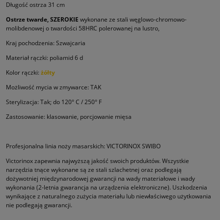
Długość ostrza 31 cm
Ostrze twarde, SZEROKIE
wykonane ze stali węglowo-chromowo-
molibdenowej o twardości 58HRC polerowanej na lustro,
Kraj pochodzenia: Szwajcaria
Materiał rączki: poliamid 6 d
Kolor rączki:
żółty
Możliwość mycia w zmywarce: TAK
Sterylizacja: Tak; do 120° C / 250° F
Zastosowanie: klasowanie, porcjowanie mięsa
Profesjonalna linia noży masarskich: VICTORINOX SWIBO
Victorinox zapewnia najwyższą jakość swoich produktów. Wszystkie
narzędzia tnące wykonane są ze stali szlachetnej oraz podle­gają
dożywotniej międzynarodowej gwarancji na wady materiałowe i wady
wykonania (2-letnia gwarancja na urządzenia elektro­niczne). Uszkodzenia
wynikające z naturalnego zużycia materiału lub niewłaściwego użytkowania
nie podlegają gwarancji.