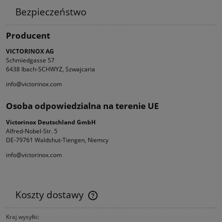
Bezpieczeństwo
Producent
VICTORINOX AG
Schmiedgasse 57
6438 Ibach-SCHWYZ, Szwajcaria
info@victorinox.com
Osoba odpowiedzialna na terenie UE
Victorinox Deutschland GmbH
Alfred-Nobel-Str. 5
DE-79761 Waldshut-Tiengen, Niemcy
info@victorinox.com
Koszty dostawy
Cena nie zawiera ewentualnych kosztów płatności
Kraj wysyłki: