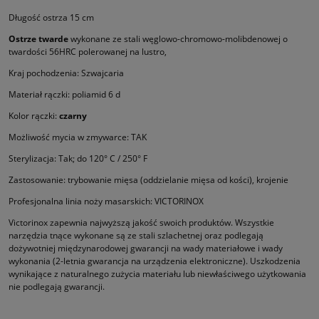
Długość ostrza 15 cm
Ostrze twarde
wykonane ze stali węglowo-chromowo-molibdenowej o
twardości 56HRC polerowanej na lustro,
Kraj pochodzenia: Szwajcaria
Materiał rączki: poliamid 6 d
Kolor rączki:
czarny
Możliwość mycia w zmywarce: TAK
Sterylizacja: Tak; do 120° C / 250° F
Zastosowanie: trybowanie mięsa (oddzielanie mięsa od kości), krojenie
Profesjonalna linia noży masarskich: VICTORINOX
Victorinox zapewnia najwyższą jakość swoich produktów. Wszystkie
narzędzia tnące wykonane są ze stali szlachetnej oraz podle­gają
dożywotniej międzynarodowej gwarancji na wady materiałowe i wady
wykonania (2-letnia gwarancja na urządzenia elektro­niczne). Uszkodzenia
wynikające z naturalnego zużycia materiału lub niewłaściwego użytkowania
nie podlegają gwarancji.