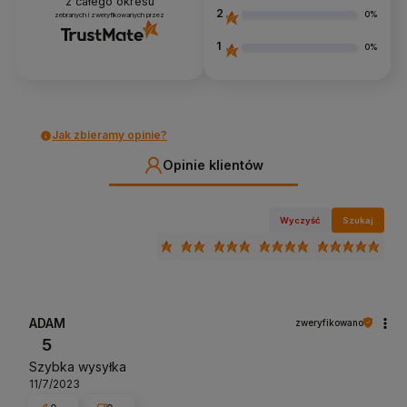
z całego okresu
2
0%
zebranych i zweryfikowanych przez
1
0%
Jak zbieramy opinie?
Opinie klientów
Wyczyść
Szukaj
ADAM
zweryfikowano
5
Szybka wysyłka
11/7/2023