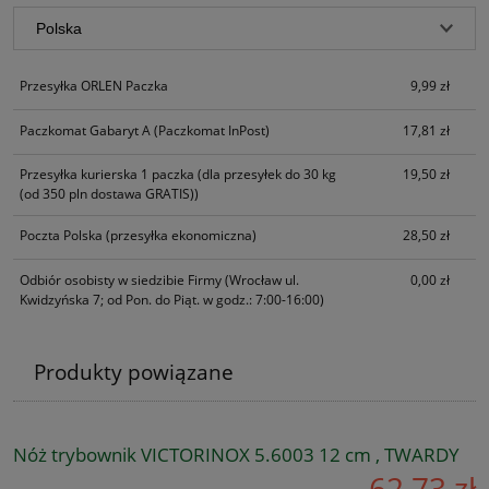
Przesyłka ORLEN Paczka
9,99 zł
Paczkomat Gabaryt A
(Paczkomat InPost)
17,81 zł
Przesyłka kurierska 1 paczka
(dla przesyłek do 30 kg
19,50 zł
(od 350 pln dostawa GRATIS))
Poczta Polska
(przesyłka ekonomiczna)
28,50 zł
Odbiór osobisty w siedzibie Firmy
(Wrocław ul.
0,00 zł
Kwidzyńska 7; od Pon. do Piąt. w godz.: 7:00-16:00)
Produkty powiązane
Nóż trybownik VICTORINOX 5.6003 12 cm , TWARDY
62,73 zł