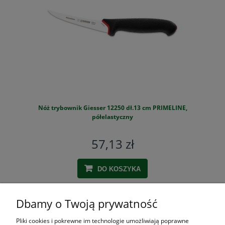
Nóż trybownik Giesser 12250 dł.13 cm PRIMELINE,
S
półelastyczny
57,13 zł
DO KOSZYKA
Dbamy o Twoją prywatność
ZAKUPY
Pliki cookies i pokrewne im technologie umożliwiają poprawne