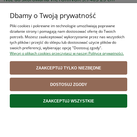
153,38 zł
Dbamy o Twoją prywatność
124,70 zł
Cena netto:
Pliki cookies i pokrewne im technologie umożliwiają poprawne
DO KOSZYKA
działanie strony i pomagają nam dostosować ofertę do Twoich
potrzeb. Możesz zaakceptować wykorzystanie przez nas wszystkich
tych plików i przejść do sklepu lub dostosować użycie plików do
swoich preferencji, wybierając opcję "Dostosuj zgody".
Więcej o plikach cookies przeczytasz w naszej Polityce prywatności.
Nóż masarski VICTORINOX SWIBO 5.8426 17 cm
106,90 zł
ZAAKCEPTUJ TYLKO NIEZBĘDNE
86,91 zł
Cena netto:
DO KOSZYKA
DOSTOSUJ ZGODY
ZAAKCEPTUJ WSZYSTKIE
Nóż trybownik VICTORINOX 5.6303 12 cm, TWARDY