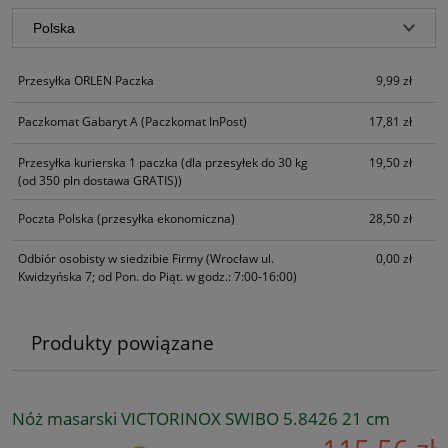
Przesyłka ORLEN Paczka
9,99 zł
Paczkomat Gabaryt A
(Paczkomat InPost)
17,81 zł
Przesyłka kurierska 1 paczka
(dla przesyłek do 30 kg
19,50 zł
(od 350 pln dostawa GRATIS))
Poczta Polska
(przesyłka ekonomiczna)
28,50 zł
Odbiór osobisty w siedzibie Firmy
(Wrocław ul.
0,00 zł
Kwidzyńska 7; od Pon. do Piąt. w godz.: 7:00-16:00)
Produkty powiązane
Nóż masarski VICTORINOX SWIBO 5.8426 21 cm