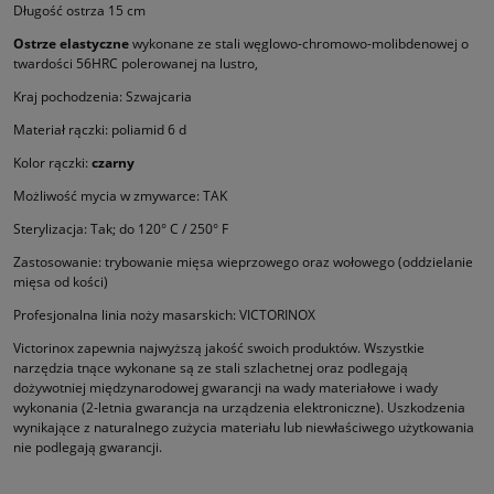
Długość ostrza 15 cm
Ostrze elastyczne
wykonane ze stali węglowo-chromowo-molibdenowej o
twardości 56HRC polerowanej na lustro,
Kraj pochodzenia: Szwajcaria
Materiał rączki: poliamid 6 d
Kolor rączki:
czarny
Możliwość mycia w zmywarce: TAK
Sterylizacja: Tak; do 120° C / 250° F
Zastosowanie: trybowanie mięsa wieprzowego oraz wołowego (oddzielanie
mięsa od kości)
Profesjonalna linia noży masarskich: VICTORINOX
Victorinox zapewnia najwyższą jakość swoich produktów. Wszystkie
narzędzia tnące wykonane są ze stali szlachetnej oraz podle­gają
dożywotniej międzynarodowej gwarancji na wady materiałowe i wady
wykonania (2-letnia gwarancja na urządzenia elektro­niczne). Uszkodzenia
wynikające z naturalnego zużycia materiału lub niewłaściwego użytkowania
nie podlegają gwarancji.