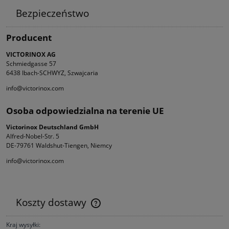
Bezpieczeństwo
Producent
VICTORINOX AG
Schmiedgasse 57
6438 Ibach-SCHWYZ, Szwajcaria
info@victorinox.com
Osoba odpowiedzialna na terenie UE
Victorinox Deutschland GmbH
Alfred-Nobel-Str. 5
DE-79761 Waldshut-Tiengen, Niemcy
info@victorinox.com
Koszty dostawy
Cena nie zawiera ewentualnych kosztów płatności
Kraj wysyłki: