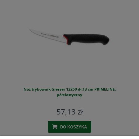
Nóż trybownik Giesser 12250 dł.13 cm PRIMELINE,
S
półelastyczny
57,13 zł
DO KOSZYKA