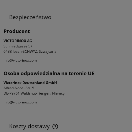
Bezpieczeństwo
Producent
VICTORINOX AG
Schmiedgasse 57
6438 Ibach-SCHWYZ, Szwajcaria
info@victorinox.com
Osoba odpowiedzialna na terenie UE
Victorinox Deutschland GmbH
Alfred-Nobel-Str. 5
DE-79761 Waldshut-Tiengen, Niemcy
info@victorinox.com
Koszty dostawy
Cena nie zawiera ewentualnych kosztów płatności