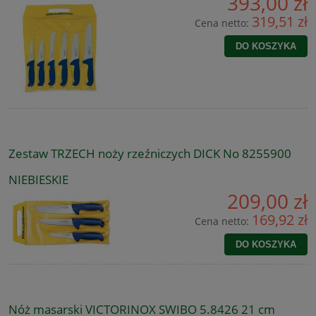
393,00 zł
319,51 zł
Cena netto:
DO KOSZYKA
Zestaw TRZECH noży rzeźniczych DICK No 8255900
NIEBIESKIE
209,00 zł
169,92 zł
Cena netto:
DO KOSZYKA
Nóż masarski VICTORINOX SWIBO 5.8426 21 cm