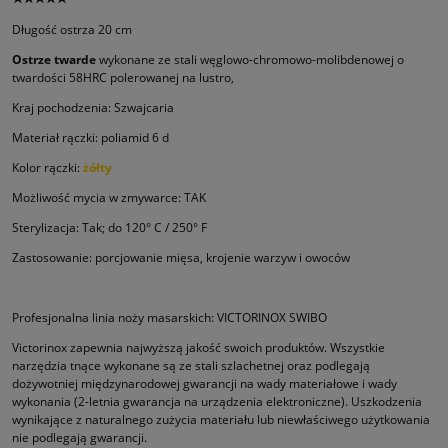
Długość ostrza 20 cm
Ostrze twarde
wykonane ze stali węglowo-chromowo-molibdenowej o
twardości 58HRC polerowanej na lustro,
Kraj pochodzenia: Szwajcaria
Materiał rączki: poliamid 6 d
Kolor rączki:
żółty
Możliwość mycia w zmywarce: TAK
Sterylizacja: Tak; do 120° C / 250° F
Zastosowanie: porcjowanie mięsa, krojenie warzyw i owoców
Profesjonalna linia noży masarskich: VICTORINOX SWIBO
Victorinox zapewnia najwyższą jakość swoich produktów. Wszystkie
narzędzia tnące wykonane są ze stali szlachetnej oraz podle­gają
dożywotniej międzynarodowej gwarancji na wady materiałowe i wady
wykonania (2-letnia gwarancja na urządzenia elektro­niczne). Uszkodzenia
wynikające z naturalnego zużycia materiału lub niewłaściwego użytkowania
nie podlegają gwarancji.