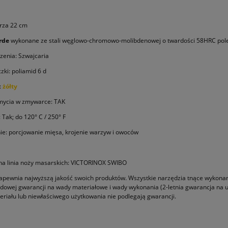
rza 22 cm
rde
wykonane ze stali węglowo-chromowo-molibdenowej o twardości 58HRC pole
zenia: Szwajcaria
zki: poliamid 6 d
:
żółty
mycia w zmywarce: TAK
: Tak; do 120° C / 250° F
e: porcjowanie mięsa, krojenie warzyw i owoców
na linia noży masarskich: VICTORINOX SWIBO
zapewnia najwyższą jakość swoich produktów. Wszystkie narzędzia tnące wykonane 
owej gwarancji na wady materiałowe i wady wykonania (2-letnia gwarancja na ur
eriału lub niewłaściwego użytkowania nie podlegają gwarancji.