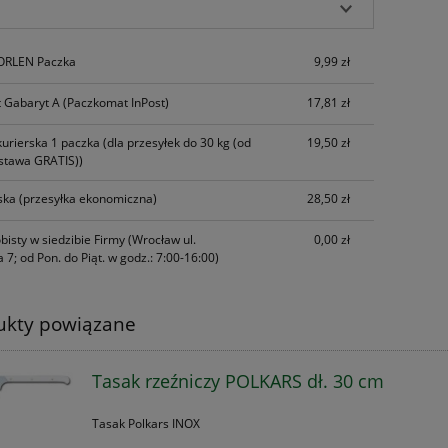
 ORLEN Paczka
9,99 zł
 Gabaryt A
(Paczkomat InPost)
17,81 zł
kurierska 1 paczka
(dla przesyłek do 30 kg (od
19,50 zł
stawa GRATIS))
ska
(przesyłka ekonomiczna)
28,50 zł
bisty w siedzibie Firmy
(Wrocław ul.
0,00 zł
 7; od Pon. do Piąt. w godz.: 7:00-16:00)
ukty powiązane
Tasak rzeźniczy POLKARS dł. 30 cm
Tasak Polkars INOX