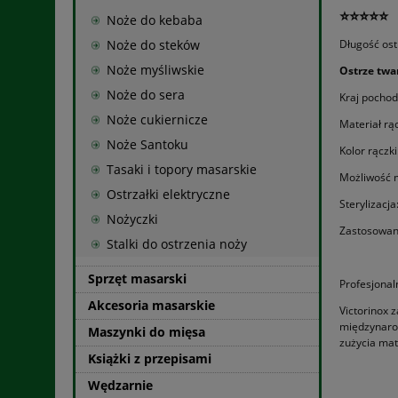
⭐⭐⭐⭐⭐
Noże do kebaba
Noże do steków
Długość ost
Noże myśliwskie
Ostrze twa
Noże do sera
Kraj pochod
Noże cukiernicze
Materiał rąc
Noże Santoku
Kolor rączki
Tasaki i topory masarskie
Możliwość 
Ostrzałki elektryczne
Sterylizacja
Nożyczki
Zastosowani
Stalki do ostrzenia noży
Sprzęt masarski
Profesjonal
Akcesoria masarskie
Victorinox 
międzynarod
Maszynki do mięsa
zużycia mat
Książki z przepisami
Wędzarnie