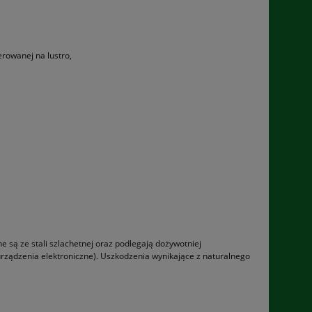
rowanej na lustro,
są ze stali szlachetnej oraz podle­gają dożywotniej
ządzenia elektro­niczne). Uszkodzenia wynikające z naturalnego