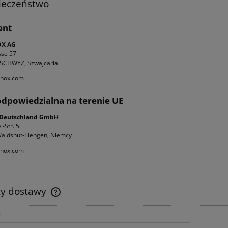
ieczeństwo
ent
OX AG
se 57
-SCHWYZ, Szwajcaria
inox.com
dpowiedzialna na terenie UE
x Deutschland GmbH
-Str. 5
aldshut-Tiengen, Niemcy
inox.com
ty dostawy
:
Cena nie zawiera ewentualnych kosztów
płatności