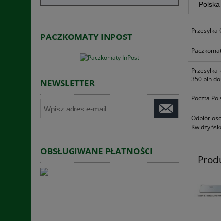
Przesyłka
PACZKOMATY INPOST
Paczkomat
Przesyłka 
350 pln do
NEWSLETTER
Poczta Pol
Odbiór oso
Kwidzyńska
OBSŁUGIWANE PŁATNOŚCI
Prod