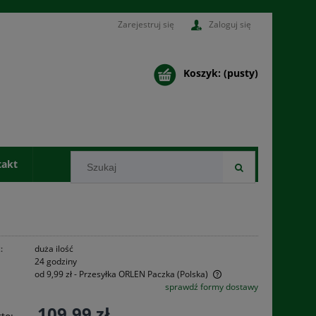
Zarejestruj się
Zaloguj się
Koszyk:
(pusty)
takt
:
duża ilość
24 godziny
od 9,99 zł
- Przesyłka ORLEN Paczka
(Polska)
sprawdź formy dostawy
Cena nie zawiera ewentualnych kosztów
109,99 zł