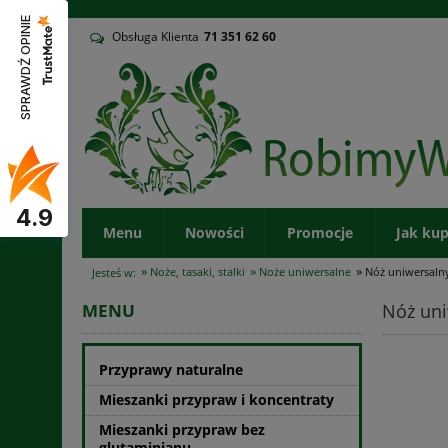
v
SPRAWDŹ OPINIE
Obsługa Klienta
71
351 62 60
4.9
Menu
Nowości
Promocje
Jak ku
»
»
»
Noże, tasaki, stalki
Noże uniwersalne
Nóż uniwersaln
Jesteś w:
Nóż un
MENU
Przyprawy naturalne
Mieszanki przypraw i koncentraty
Mieszanki przypraw bez
glutaminianu