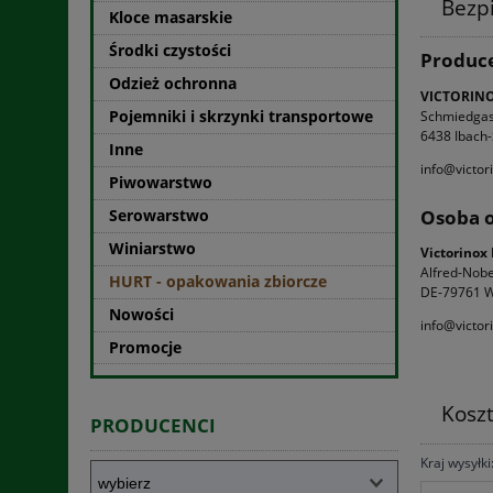
Bezp
Kloce masarskie
Środki czystości
Produc
Odzież ochronna
VICTORIN
Pojemniki i skrzynki transportowe
Schmiedgas
6438 Ibach
Inne
info@victor
Piwowarstwo
Osoba o
Serowarstwo
Winiarstwo
Victorino
Alfred-Nobel
HURT - opakowania zbiorcze
DE-79761 W
Nowości
info@victor
Promocje
Kosz
PRODUCENCI
Kraj wysyłki