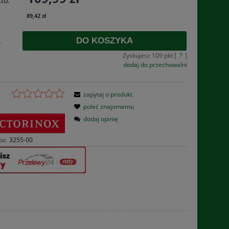
to:
płatności
89,42 zł
DO KOSZYKA
.
Zyskujesz
109
pkt [
?
]
dodaj do przechowalni
zapytaj o produkt
poleć znajomemu
dodaj opinię
tu:
3255-00