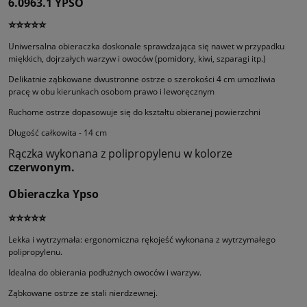
6.0963.1 YPSO
⭐⭐⭐⭐⭐
Uniwersalna obieraczka doskonale sprawdzająca się nawet w przypadku
miękkich, dojrzałych warzyw i owoców (pomidory, kiwi, szparagi itp.)
Delikatnie ząbkowane dwustronne ostrze o szerokości 4 cm umożliwia
pracę w obu kierunkach osobom prawo i leworęcznym
Ruchome ostrze dopasowuje się do kształtu obieranej powierzchni
Długość całkowita - 14 cm
Rączka wykonana z polipropylenu w kolorze
czerwonym.
Obieraczka Ypso
⭐⭐⭐⭐⭐
Lekka i wytrzymała: ergonomiczna rękojeść wykonana z wytrzymałego
polipropylenu.
Idealna do obierania podłużnych owoców i warzyw.
Ząbkowane ostrze ze stali nierdzewnej.