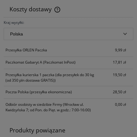
Koszty dostawy
Cena nie zawiera ewentualnych kosztów płatności
Kraj wysyłki:
Przesyłka ORLEN Paczka
9,99 zł
Paczkomat Gabaryt A
(Paczkomat InPost)
17,81 zł
Przesyłka kurierska 1 paczka
(dla przesyłek do 30 kg
19,50 zł
(od 350 pln dostawa GRATIS))
Poczta Polska
(przesyłka ekonomiczna)
28,50 zł
Odbiór osobisty w siedzibie Firmy
(Wrocław ul.
0,00 zł
Kwidzyńska 7; od Pon. do Piąt. w godz.: 7:00-16:00)
Produkty powiązane