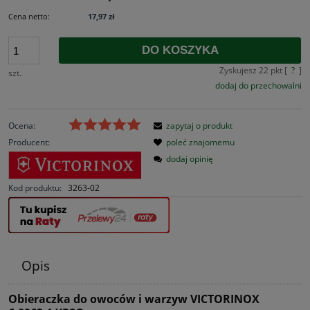
Cena netto:
17,97 zł
DO KOSZYKA
Zyskujesz
22
pkt [
?
]
szt.
dodaj do przechowalni
Ocena:
zapytaj o produkt
Producent:
poleć znajomemu
dodaj opinię
Kod produktu:
3263-02
Opis
Obieraczka do owoców i warzyw VICTORINOX