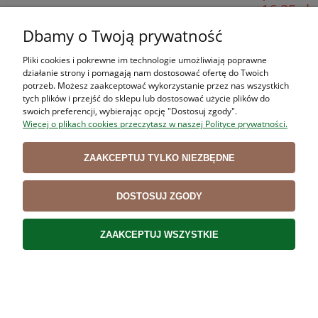
16,25 zł
Cena netto:
Dbamy o Twoją prywatność
DO KOSZYKA
Pliki cookies i pokrewne im technologie umożliwiają poprawne
działanie strony i pomagają nam dostosować ofertę do Twoich
potrzeb. Możesz zaakceptować wykorzystanie przez nas wszystkich
Nóż do jarzyn VICTORINOX 6.7706.l115 10 cm
tych plików i przejść do sklepu lub dostosować użycie plików do
swoich preferencji, wybierając opcję "Dostosuj zgody".
22,00 zł
Więcej o plikach cookies przeczytasz w naszej Polityce prywatności.
17,89 zł
Cena netto:
ZAAKCEPTUJ TYLKO NIEZBĘDNE
DO KOSZYKA
DOSTOSUJ ZGODY
ZAAKCEPTUJ WSZYSTKIE
Nóż kuchenny VICTORINOX 6.8003 15 cm
115,00 zł
93,50 zł
Cena netto: