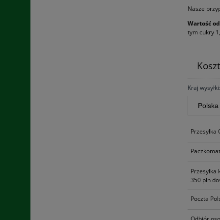
Nasze przy
Wartość od
tym cukry 1,
Kosz
Kraj wysyłki
Przesyłka
Paczkomat
Przesyłka 
350 pln do
Poczta Pol
Odbiór oso