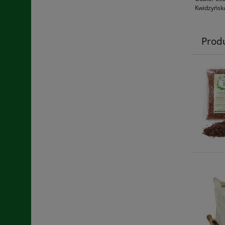
Kwidzyńska
Prod