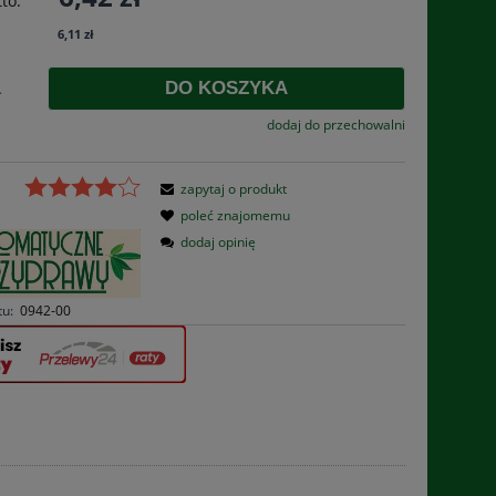
to:
płatności
6,11 zł
DO KOSZYKA
.
dodaj do przechowalni
zapytaj o produkt
poleć znajomemu
dodaj opinię
tu:
0942-00