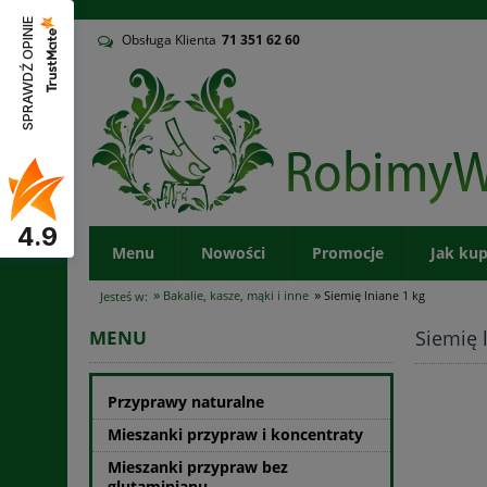
v
SPRAWDŹ OPINIE
Obsługa Klienta
71
351 62 60
4.9
Menu
Nowości
Promocje
Jak ku
»
»
Bakalie, kasze, mąki i inne
Siemię lniane 1 kg
Jesteś w:
Siemię 
MENU
Przyprawy naturalne
Mieszanki przypraw i koncentraty
Mieszanki przypraw bez
glutaminianu