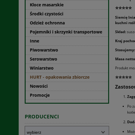
Kloce masarskie
⭐⭐⭐⭐⭐
Środki czystości
Siemię lni
Odzież ochronna
kuchni rośl
Pojemniki i skrzynki transportowe
Skład:
suszo
Inne
Kraj pocho
Piwowarstwo
Stosujemy:
Serowarstwo
Masa netto
Winiarstwo
Produkt mo
⭐⭐⭐⭐⭐
HURT - opakowania zbiorcze
Nowości
Zastoso
Promocje
Zagę
Po z
kotl
PRODUCENCI
Dod
Możn