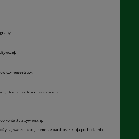
ignany.
dżywczej.
etów czy nuggetsów.
cję idealną na deser lub śniadanie.
 do kontaktu z żywnością.
pożycia, wadze netto, numerze partii oraz kraju pochodzenia