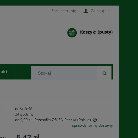
Zarejestruj się
Zaloguj się
Koszyk:
(pusty)
takt
:
duża ilość
24 godziny
od 9,99 zł
- Przesyłka ORLEN Paczka
(Polska)
sprawdź formy dostawy
Cena nie zawiera ewentualnych kosztów
6,42 zł