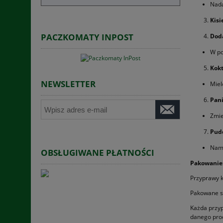
Nada
Kisi
PACZKOMATY INPOST
Doda
W po
Kokt
NEWSLETTER
Miel
Pan
Zmie
Pudd
Namo
OBSŁUGIWANE PŁATNOŚCI
Pakowanie
Przyprawy k
Pakowane są
Każda przyp
danego pro