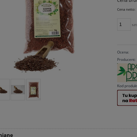
Cena brut
Cena netto:
szt
Ocena:
Producent:
Kod produk
lniane