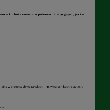
owań w kuchni – zarówno w potrawach tradycyjnych, jak i w
e jajko w przepisach wegańskich – np. w naleśnikach, ciastach,
one.