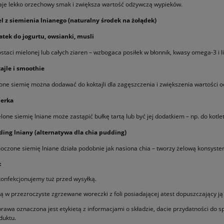
je lekko orzechowy smak i zwiększa wartość odżywczą wypieków.
el z siemienia lnianego (naturalny środek na żołądek)
tek do jogurtu, owsianki, musli
staci mielonej lub całych ziaren – wzbogaca posiłek w błonnik, kwasy omega-3 i l
ajle i smoothie
one siemię można dodawać do koktajli dla zagęszczenia i zwiększenia wartości o
ierka
lone siemię lniane może zastąpić bułkę tartą lub być jej dodatkiem – np. do kotl
ing lniany (alternatywa dla chia pudding)
czone siemię lniane działa podobnie jak nasiona chia – tworzy żelową konsysten
:
onfekcjonujemy tuż przed wysyłką.
 w przezroczyste zgrzewane woreczki z foli posiadającej atest dopuszczający ją
rawa oznaczona jest etykietą z informacjami o składzie, dacie przydatności do s
duktu.