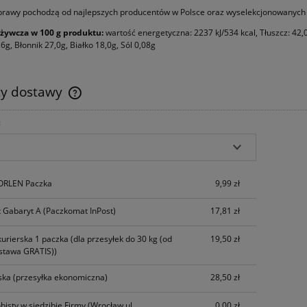
prawy pochodzą od najlepszych producentów w Polsce oraz wyselekcjonowanych 
żywcza w 100 g produktu:
wartość energetyczna: 2237 kJ/534 kcal, Tłuszcz: 42
6g, Błonnik 27,0g, Białko 18,0g, Sól 0,08g
ty dostawy
:
Cena nie zawiera ewentualnych kosztów
płatności
 ORLEN Paczka
9,99 zł
 Gabaryt A
(Paczkomat InPost)
17,81 zł
kurierska 1 paczka
(dla przesyłek do 30 kg (od
19,50 zł
stawa GRATIS))
ska
(przesyłka ekonomiczna)
28,50 zł
bisty w siedzibie Firmy
(Wrocław ul.
0,00 zł