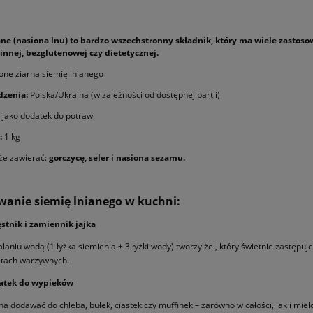
ane (nasiona lnu) to bardzo wszechstronny składnik, który ma wiele zastos
innej, bezglutenowej czy dietetycznej.
ne ziarna siemię lnianego
dzenia:
Polska/Ukraina (w zależności od dostępnej partii)
jako dodatek do potraw
:
1 kg
że zawierać:
gorczycę, seler i nasiona sezamu.
wanie siemię lnianego w kuchni:
stnik i zamiennik jajka
alaniu wodą (1 łyżka siemienia + 3 łyżki wody) tworzy żel, który świetnie zastępuj
etach warzywnych.
atek do wypieków
a dodawać do chleba, bułek, ciastek czy muffinek – zarówno w całości, jak i miel