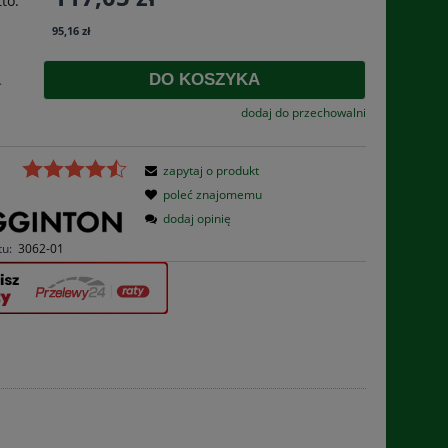
to:
płatności
95,16 zł
DO KOSZYKA
.
dodaj do przechowalni
zapytaj o produkt
poleć znajomemu
dodaj opinię
tu:
3062-01