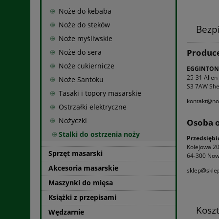
Noże do kebaba
Noże do steków
Bezp
Noże myśliwskie
Produc
Noże do sera
Noże cukiernicze
EGGINTON
25-31 Allen
Noże Santoku
S3 7AW Shef
Tasaki i topory masarskie
kontakt@no
Ostrzałki elektryczne
Nożyczki
Osoba o
Stalki do ostrzenia noży
Przedsięb
Kolejowa 2
Sprzęt masarski
64-300 Now
Akcesoria masarskie
sklep@sklep
Maszynki do mięsa
Książki z przepisami
Kosz
Wędzarnie