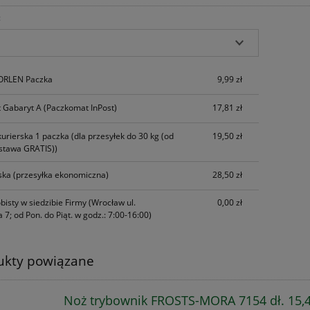
:
Cena nie zawiera ewentualnych kosztów
płatności
 ORLEN Paczka
9,99 zł
 Gabaryt A
(Paczkomat InPost)
17,81 zł
kurierska 1 paczka
(dla przesyłek do 30 kg (od
19,50 zł
stawa GRATIS))
ska
(przesyłka ekonomiczna)
28,50 zł
bisty w siedzibie Firmy
(Wrocław ul.
0,00 zł
 7; od Pon. do Piąt. w godz.: 7:00-16:00)
ukty powiązane
Noż trybownik FROSTS-MORA 7154 dł. 15,