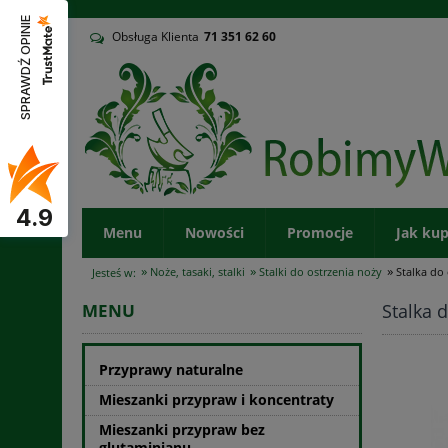
v
SPRAWDŹ OPINIE
Obsługa Klienta
71
351 62 60
4.9
Menu
Nowości
Promocje
Jak ku
»
»
»
Noże, tasaki, stalki
Stalki do ostrzenia noży
Stalka do
Jesteś w:
Stalka 
MENU
Przyprawy naturalne
Mieszanki przypraw i koncentraty
Mieszanki przypraw bez
glutaminianu