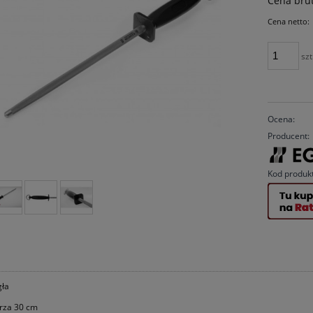
Cena brut
Cena netto:
szt
Ocena:
Producent:
Kod produk
gła
rza 30 cm