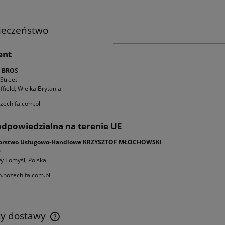
ieczeństwo
ent
 BROS
 Street
field, Wielka Brytania
zechifa.com.pl
dpowiedzialna na terenie UE
iorstwo Usługowo-Handlowe KRZYSZTOF MŁOCHOWSKI
0
y Tomyśl, Polska
.nozechifa.com.pl
ty dostawy