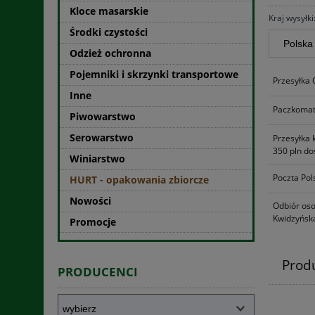
Kloce masarskie
Kraj wysyłki
Środki czystości
Odzież ochronna
Pojemniki i skrzynki transportowe
Przesyłka
Inne
Paczkomat
Piwowarstwo
Serowarstwo
Przesyłka 
350 pln do
Winiarstwo
Poczta Pol
HURT - opakowania zbiorcze
Nowości
Odbiór oso
Kwidzyńska
Promocje
Prod
PRODUCENCI