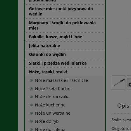
Gotowe mieszanki przypraw do
wędlin
Marynaty i środki do peklowania
mięs
Bakalie, kasze, mąki i inne
Jelita naturalne
Osłonki do wędlin
Siatki i przędza wędliniarska
Noże, tasaki, stalki
Noże masarskie i rzeźnicze
Noże Szefa Kuchni
Noże do kurczaka
Opis
Noże kuchenne
Noże uniwersalne
Stalka okrą
Noże do ryb
Długość ost
Noże do chleba