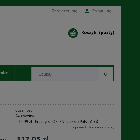
Zarejestruj się
Zaloguj się
Koszyk:
(pusty)
takt
:
duża ilość
24 godziny
od 9,99 zł
- Przesyłka ORLEN Paczka
(Polska)
sprawdź formy dostawy
Cena nie zawiera ewentualnych kosztów
117,05 zł