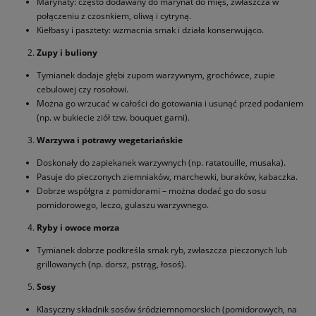
Marynaty: często dodawany do marynat do mięs, zwłaszcza w
połączeniu z czosnkiem, oliwą i cytryną.
Kiełbasy i pasztety: wzmacnia smak i działa konserwująco.
Zupy i buliony
Tymianek dodaje głębi zupom warzywnym, grochówce, zupie
cebulowej czy rosołowi.
Można go wrzucać w całości do gotowania i usunąć przed podaniem
(np. w bukiecie ziół tzw. bouquet garni).
Warzywa i potrawy wegetariańskie
Doskonały do zapiekanek warzywnych (np. ratatouille, musaka).
Pasuje do pieczonych ziemniaków, marchewki, buraków, kabaczka.
Dobrze współgra z pomidorami – można dodać go do sosu
pomidorowego, leczo, gulaszu warzywnego.
Ryby i owoce morza
Tymianek dobrze podkreśla smak ryb, zwłaszcza pieczonych lub
grillowanych (np. dorsz, pstrąg, łosoś).
Sosy
Klasyczny składnik sosów śródziemnomorskich (pomidorowych, na