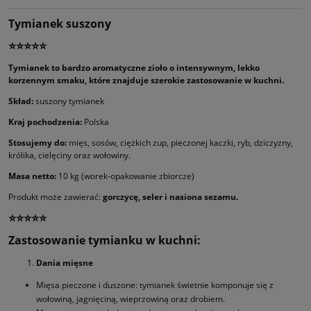
Tymianek suszony
⭐⭐⭐⭐
⭐
Tymianek to bardzo aromatyczne zioło o intensywnym, lekko
korzennym smaku, które znajduje szerokie zastosowanie w kuchni.
Skład:
suszony tymianek
Kraj pochodzenia:
Polska
Stosujemy do:
mięs, sosów, ciężkich zup, pieczonej kaczki, ryb, dziczyzny,
królika, cielęciny oraz wołowiny.
Masa netto:
10 kg (worek-opakowanie zbiorcze)
Produkt może zawierać:
gorczycę, seler i nasiona sezamu.
⭐⭐⭐⭐⭐
Zastosowanie tymianku w kuchni:
Dania mięsne
Mięsa pieczone i duszone: tymianek świetnie komponuje się z
wołowiną, jagnięciną, wieprzowiną oraz drobiem.