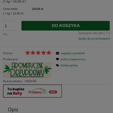
(1
kg
=
24,30 zł
)
Cena netto:
224,96 zł
( 1
kg
=
22,50 zł
)
DO KOSZYKA
Zyskujesz
242
pkt [
?
]
szt.
dodaj do przechowalni
Ocena:
zapytaj o produkt
Producent:
poleć znajomemu
dodaj opinię
Kod produktu:
1023-05
Opis