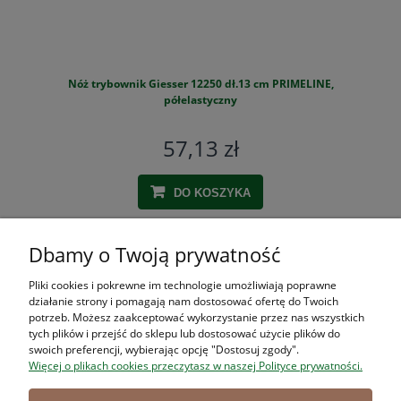
Nóż trybownik Giesser 12250 dł.13 cm PRIMELINE,
S
półelastyczny
57,13 zł
DO KOSZYKA
Dbamy o Twoją prywatność
ZAKUPY
Pliki cookies i pokrewne im technologie umożliwiają poprawne
działanie strony i pomagają nam dostosować ofertę do Twoich
POMOC
potrzeb. Możesz zaakceptować wykorzystanie przez nas wszystkich
tych plików i przejść do sklepu lub dostosować użycie plików do
swoich preferencji, wybierając opcję "Dostosuj zgody".
MOJE KONTO
Więcej o plikach cookies przeczytasz w naszej Polityce prywatności.