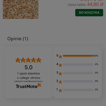
44,80 zł
Cena netto:
DO KOSZYKA
Opinie
(1)
5
100%
4
0%
5.0
3
0%
1
opinii klientów
z całego okresu
2
0%
zebranych i zweryfikowanych przez
1
0%