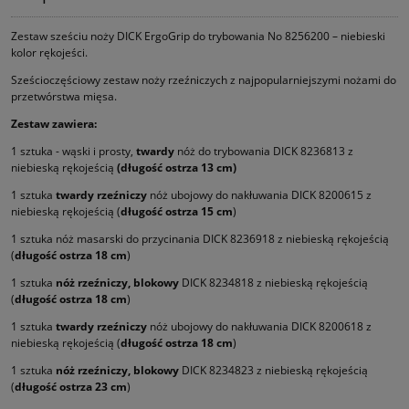
Zestaw sześciu noży DICK ErgoGrip do trybowania No 8256200 – niebieski
kolor rękojeści.
Sześcioczęściowy zestaw noży rzeźniczych z najpopularniejszymi nożami do
przetwórstwa mięsa.
Zestaw zawiera:
1 sztuka - wąski i prosty,
twardy
nóż do trybowania DICK 8236813 z
niebieską rękojeścią
(długość ostrza 13 cm)
1 sztuka
twardy rzeźniczy
nóż ubojowy do nakłuwania DICK 8200615 z
niebieską rękojeścią (
długość ostrza 15 cm
)
1 sztuka nóż masarski do przycinania DICK 8236918 z niebieską rękojeścią
(
długość ostrza 18 cm
)
1 sztuka
nóż rzeźniczy, blokowy
DICK 8234818 z niebieską rękojeścią
(
długość ostrza 18 cm
)
1 sztuka
twardy rzeźniczy
nóż ubojowy do nakłuwania DICK 8200618 z
niebieską rękojeścią (
długość ostrza 18 cm
)
1 sztuka
nóż rzeźniczy, blokowy
DICK 8234823 z niebieską rękojeścią
(
długość ostrza 23 cm
)