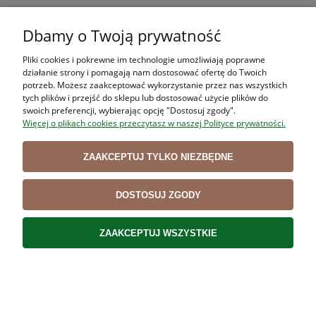
Dbamy o Twoją prywatność
Nóż rzeźniczy BLOKOWY VICTORINOX SWIBO 5.8421
Pliki cookies i pokrewne im technologie umożliwiają poprawne
14 cm SZEROKI
działanie strony i pomagają nam dostosować ofertę do Twoich
77,49 zł
potrzeb. Możesz zaakceptować wykorzystanie przez nas wszystkich
tych plików i przejść do sklepu lub dostosować użycie plików do
63,00 zł
Cena netto:
swoich preferencji, wybierając opcję "Dostosuj zgody".
Więcej o plikach cookies przeczytasz w naszej Polityce prywatności.
DO KOSZYKA
ZAAKCEPTUJ TYLKO NIEZBĘDNE
Nóż trybownik DICK 8 2368 dł 10 cm, TWARDY
DOSTOSUJ ZGODY
42,90 zł
34,88 zł
ZAAKCEPTUJ WSZYSTKIE
Cena netto:
DO KOSZYKA