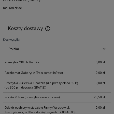
D-73777 Deizisau, Niemcy
mail@dick.de
Koszty dostawy
Cena nie zawiera ewentualnych kosztów płatności
Kraj wysyłki:
Przesyłka ORLEN Paczka
0,00 zł
Paczkomat Gabaryt A
(Paczkomat InPost)
0,00 zł
Przesyłka kurierska 1 paczka
(dla przesyłek do 30 kg
0,00 zł
(od 350 pln dostawa GRATIS))
Poczta Polska
(przesyłka ekonomiczna)
28,50 zł
Odbiór osobisty w siedzibie Firmy
(Wrocław ul.
0,00 zł
Kwidzyńska 7; od Pon. do Piąt. w godz.: 7:00-16:00)