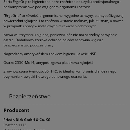
Seria ErgoGrip to higieniczne noże rzeźnicze do użytku profesjonalnego -
bezkompromisowe pod względem ergonomii i ostrości.
"ErgoGrip" to również ergonomiczne, wygodne uchwyty, o antypoślizgowej
powierzchni rękojeści i to zarówno w stanie mokrym, jak i tłustym, a nawet
w przypadku pracy w metalowych rękawicach ochronnych
Łatwa w utrzymaniu higiena, ponieważ nóż nie ma szczeliny na wylocie
ostrza. Dodatkowo szeroka ochrona palców zapewnia większe
bezpieczeństwo podczas pracy.
Nagrodzony amerykańskim znakiem higieny i jakości NSF.
Ostrze X55CrMo14, antypoślizgowa plastikowa rękojeść.
Zrównoważona twardość 56° HRC to idealny kompromis dla idealnego
trzymania krawędzi i łatwego ponownego ostrzenia.
Bezpieczeństwo
Producent
Friedr. Dick GmbH & Co. KG.
Postfach 1173