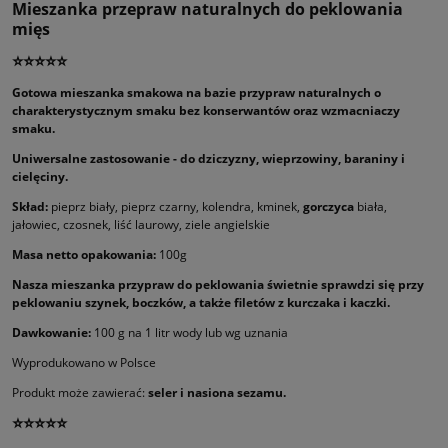
Mieszanka przepraw naturalnych do peklowania
mięs
⭐⭐⭐⭐⭐
Gotowa mieszanka smakowa na bazie przypraw naturalnych o
charakterystycznym smaku bez konserwantów oraz wzmacniaczy
smaku.
Uniwersalne zastosowanie - do dziczyzny, wieprzowiny, baraniny i
cielęciny.
Skład:
pieprz biały, pieprz czarny, kolendra, kminek,
gorczyca
biała,
jałowiec, czosnek, liść laurowy, ziele angielskie
Masa netto opakowania:
100g
Nasza mieszanka przypraw do peklowania świetnie sprawdzi się przy
peklowaniu szynek, boczków, a także filetów z kurczaka i kaczki.
Dawkowanie:
100 g na 1 litr wody lub wg uznania
Wyprodukowano w Polsce
Produkt może zawierać:
seler i nasiona sezamu.
⭐⭐⭐⭐⭐