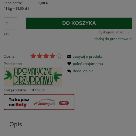
Cena netto:
8,80 zł
( 1
kg
=
88,00 zł
)
DO KOSZYKA
Zyskujesz
9
pkt [
?
]
szt.
dodaj do przechowalni
Ocena:
zapytaj o produkt
Producent:
poleć znajomemu
dodaj opinię
Kod produktu:
1072-001
Opis