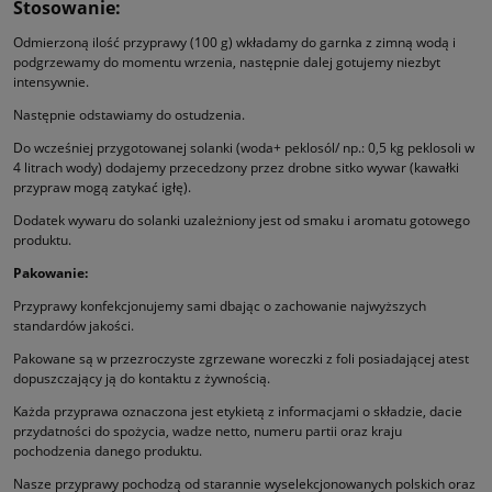
Stosowanie:
Odmierzoną ilość przyprawy (100 g) wkładamy do garnka z zimną wodą i
podgrzewamy do momentu wrzenia, następnie dalej gotujemy niezbyt
intensywnie.
Następnie odstawiamy do ostudzenia.
Do wcześniej przygotowanej solanki (woda+ peklosól/ np.: 0,5 kg peklosoli w
4 litrach wody) dodajemy przecedzony przez drobne sitko wywar (kawałki
przypraw mogą zatykać igłę).
Dodatek wywaru do solanki uzależniony jest od smaku i aromatu gotowego
produktu.
Pakowanie:
Przyprawy konfekcjonujemy sami dbając o zachowanie najwyższych
standardów jakości.
Pakowane są w przezroczyste zgrzewane woreczki z foli posiadającej atest
dopuszczający ją do kontaktu z żywnością.
Każda przyprawa oznaczona jest etykietą z informacjami o składzie, dacie
przydatności do spożycia, wadze netto, numeru partii oraz kraju
pochodzenia danego produktu.
Nasze przyprawy pochodzą od starannie wyselekcjonowanych polskich oraz