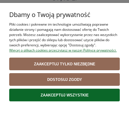
DO KOSZYKA
Dbamy o Twoją prywatność
Pliki cookies i pokrewne im technologie umożliwiają poprawne
działanie strony i pomagają nam dostosować ofertę do Twoich
potrzeb. Możesz zaakceptować wykorzystanie przez nas wszystkich
ZAKUPY
tych plików i przejść do sklepu lub dostosować użycie plików do
swoich preferencji, wybierając opcję "Dostosuj zgody".
Więcej o plikach cookies przeczytasz w naszej Polityce prywatności.
POMOC
ZAAKCEPTUJ TYLKO NIEZBĘDNE
MOJE KONTO
INFORMACJE
DOSTOSUJ ZGODY
ZAAKCEPTUJ WSZYSTKIE
Użytkowanie sklepu oznacza zgodę na wykorzystywanie plików cookies.
Szczegółowe informacje w
Polityce prywatności
.