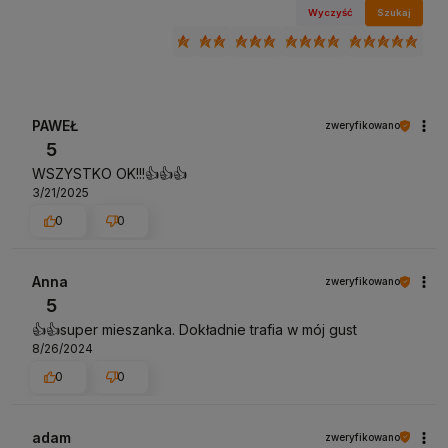
Wyczyść
Szukaj
PAWEŁ
zweryfikowano
5
WSZYSTKO OK!!!👍️👍️👍️
3/21/2025
0
0
Anna
zweryfikowano
5
👍️👍️super mieszanka. Dokładnie trafia w mój gust
8/26/2024
0
0
adam
zweryfikowano