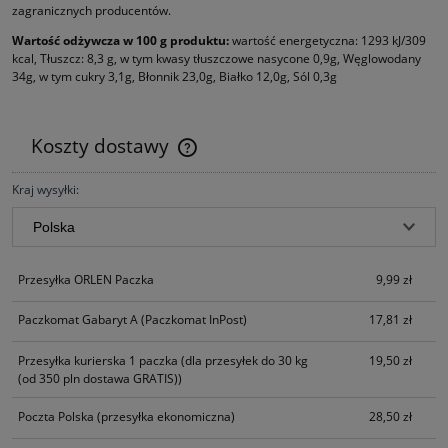
zagranicznych producentów.
Wartość odżywcza w 100 g produktu:
wartość energetyczna: 1293 kJ/309
kcal, Tłuszcz: 8,3 g, w tym kwasy tłuszczowe nasycone 0,9g, Węglowodany
34g, w tym cukry 3,1g, Błonnik 23,0g, Białko 12,0g, Sól 0,3g
Koszty dostawy
Cena nie zawiera ewentualnych kosztów płatności
Kraj wysyłki:
Przesyłka ORLEN Paczka
9,99 zł
Paczkomat Gabaryt A
(Paczkomat InPost)
17,81 zł
Przesyłka kurierska 1 paczka
(dla przesyłek do 30 kg
19,50 zł
(od 350 pln dostawa GRATIS))
Poczta Polska
(przesyłka ekonomiczna)
28,50 zł