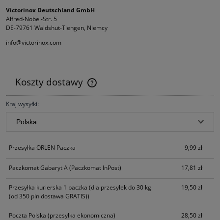
Victorinox Deutschland GmbH
Alfred-Nobel-Str. 5
DE-79761 Waldshut-Tiengen, Niemcy
info@victorinox.com
Koszty dostawy
Cena nie zawiera ewentualnych kosztów płatności
Kraj wysyłki:
Przesyłka ORLEN Paczka
9,99 zł
Paczkomat Gabaryt A
(Paczkomat InPost)
17,81 zł
Przesyłka kurierska 1 paczka
(dla przesyłek do 30 kg
19,50 zł
(od 350 pln dostawa GRATIS))
Poczta Polska
(przesyłka ekonomiczna)
28,50 zł