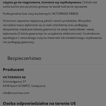
użyjesz go do rozgniatania, ścierania czy wydłubywania.
Chiński nóż
szefa kuchni jest po prostu gotowy na każde kulinarne wyzwanie.
Profesjonalna linia noży kuchennych: VICTORINOX FIBROX
Victorinox zapewnia najwyższą jakość swoich produktów. Wszystkie
narzędzia tnące wykonane są ze stali szlachetnej oraz podle­gają
dożywotniej międzynarodowej gwarancji na wady materiałowe i wady
wykonania (2-letnia gwarancja na urządzenia elektro­niczne). Uszkodzenia
wynikające z naturalnego zużycia materiału lub niewłaściwego użytkowania
nie podlegają gwarancji.
Bezpieczeństwo
Producent
VICTORINOX AG
Schmiedgasse 57
6438 Ibach-SCHWYZ, Szwajcaria
info@victorinox.com
Osoba odpowiedzialna na terenie UE