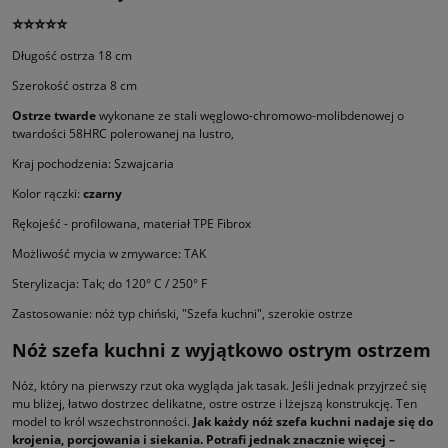
⭐⭐⭐⭐⭐
Długość ostrza 18 cm
Szerokość ostrza 8 cm
Ostrze twarde
wykonane ze stali węglowo-chromowo-molibdenowej o
twardości 58HRC polerowanej na lustro,
Kraj pochodzenia: Szwajcaria
Kolor rączki:
czarny
Rękojeść - profilowana, materiał TPE Fibrox
Możliwość mycia w zmywarce: TAK
Sterylizacja: Tak; do 120° C / 250° F
Zastosowanie: nóż typ chiński, "Szefa kuchni", szerokie ostrze
Nóż szefa kuchni z wyjątkowo ostrym ostrzem
Nóż, który na pierwszy rzut oka wygląda jak tasak. Jeśli jednak przyjrzeć się
mu bliżej, łatwo dostrzec delikatne, ostre ostrze i lżejszą konstrukcję. Ten
model to król wszechstronności.
Jak każdy nóż szefa kuchni nadaje się do
krojenia, porcjowania i siekania. Potrafi jednak znacznie więcej –