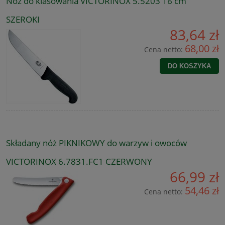
Nóż do klasowania VICTORINOX 5.5203 16 cm
SZEROKI
83,64 zł
68,00 zł
Cena netto:
DO KOSZYKA
Składany nóż PIKNIKOWY do warzyw i owoców
VICTORINOX 6.7831.FC1 CZERWONY
66,99 zł
54,46 zł
Cena netto: