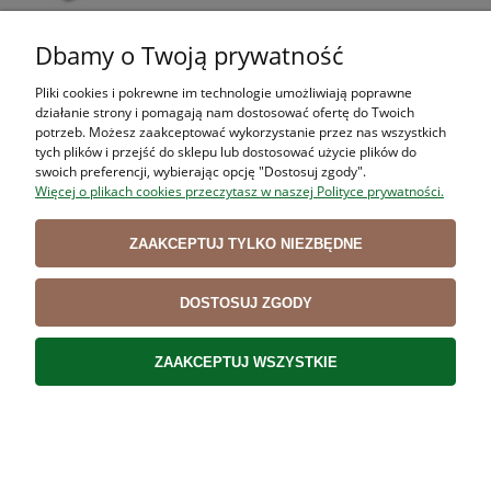
Dbamy o Twoją prywatność
Składany nóż PIKINIKOWY do warzyw i owoców
Pliki cookies i pokrewne im technologie umożliwiają poprawne
działanie strony i pomagają nam dostosować ofertę do Twoich
VICTORINOX 6.7836.F9B POMARAŃCZ
potrzeb. Możesz zaakceptować wykorzystanie przez nas wszystkich
tych plików i przejść do sklepu lub dostosować użycie plików do
66,99 zł
swoich preferencji, wybierając opcję "Dostosuj zgody".
54,46 zł
Więcej o plikach cookies przeczytasz w naszej Polityce prywatności.
Cena netto:
DO KOSZYKA
ZAAKCEPTUJ TYLKO NIEZBĘDNE
DOSTOSUJ ZGODY
ZAAKCEPTUJ WSZYSTKIE
Składany nóż do warzyw i owoców VICTORINOX
6.7836.F5B RÓŻOWY
66,99 zł