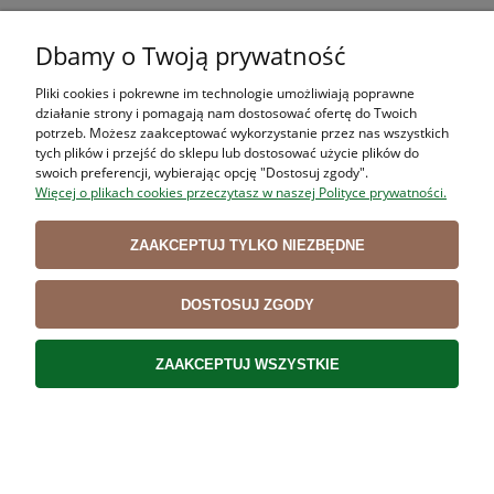
Składany nóż PIKNIKOWY do warzyw i owoców
Dbamy o Twoją prywatność
VICTORINOX 6.7838.FC1 ŻÓŁTY
Pliki cookies i pokrewne im technologie umożliwiają poprawne
66,99 zł
działanie strony i pomagają nam dostosować ofertę do Twoich
potrzeb. Możesz zaakceptować wykorzystanie przez nas wszystkich
54,46 zł
Cena netto:
tych plików i przejść do sklepu lub dostosować użycie plików do
swoich preferencji, wybierając opcję "Dostosuj zgody".
DO KOSZYKA
Więcej o plikach cookies przeczytasz w naszej Polityce prywatności.
ZAAKCEPTUJ TYLKO NIEZBĘDNE
DOSTOSUJ ZGODY
Nóż do jarzyn VICTORINOX 6.7706.l115 10 cm
ZAAKCEPTUJ WSZYSTKIE
22,00 zł
17,89 zł
Cena netto:
DO KOSZYKA