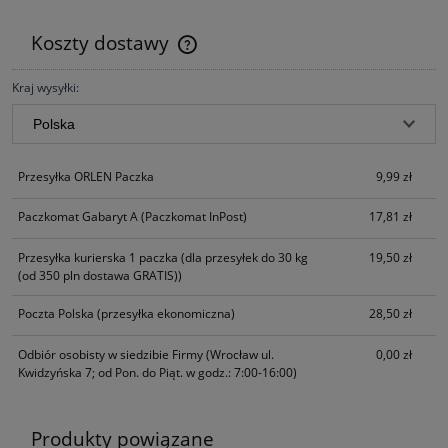
Koszty dostawy
Cena nie zawiera ewentualnych kosztów płatności
Kraj wysyłki:
Przesyłka ORLEN Paczka
9,99 zł
Paczkomat Gabaryt A
(Paczkomat InPost)
17,81 zł
Przesyłka kurierska 1 paczka
(dla przesyłek do 30 kg
19,50 zł
(od 350 pln dostawa GRATIS))
Poczta Polska
(przesyłka ekonomiczna)
28,50 zł
Odbiór osobisty w siedzibie Firmy
(Wrocław ul.
0,00 zł
Kwidzyńska 7; od Pon. do Piąt. w godz.: 7:00-16:00)
Produkty powiązane