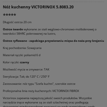
Nóż kuchenny VICTORINOX 5.8083.20
⭐⭐⭐⭐⭐
Długość ostrza 20 cm
Ostrze twarde
wykonane ze stali węglowo-chromowo-molibdenowej o
twardości 58HRC polerowanej na lustro,
Ostrze ryflowane - zapobiega przywieraniu mięsa do noża przy krojeniu
Kraj pochodzenia: Szwajcaria
Materiał rączki: poliamid 6 d
Kolor rączki:
czarny
Możliwość mycia w zmywarce: TAK
Sterylizacja: Tak; do 120° C / 250° F
Zastosowanie: nóż typu "Szefa kuchni", szerokie ostrze
Profesjonalna linia noży kuchennych: VICTORINOX FIBROX
Victorinox zapewnia najwyższą jakość swoich produktów. Wszystkie
narzędzia tnące wykonane są ze stali szlachetnej oraz podle­gają
dożywotniej międzynarodowej gwarancji na wady materiałowe i wady