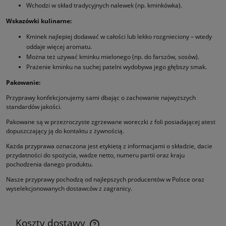
Wchodzi w skład tradycyjnych nalewek (np. kminkówka).
Wskazówki kulinarne:
Kminek najlepiej dodawać w całości lub lekko rozgnieciony – wtedy
oddaje więcej aromatu.
Można też używać kminku mielonego (np. do farszów, sosów).
Prażenie kminku na suchej patelni wydobywa jego głębszy smak.
Pakowanie:
Przyprawy konfekcjonujemy sami dbając o zachowanie najwyższych
standardów jakości.
Pakowane są w przezroczyste zgrzewane woreczki z foli posiadającej atest
dopuszczający ją do kontaktu z żywnością.
Każda przyprawa oznaczona jest etykietą z informacjami o składzie, dacie
przydatności do spożycia, wadze netto, numeru partii oraz kraju
pochodzenia danego produktu.
Nasze przyprawy pochodzą od najlepszych producentów w Polsce oraz
wyselekcjonowanych dostawców z zagranicy.
Koszty dostawy