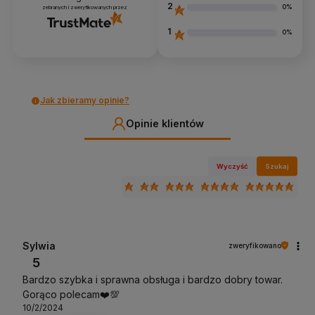
2
0%
zebranych i zweryfikowanych przez
1
0%
Jak zbieramy opinie?
Opinie klientów
Wyczyść
Szukaj
Sylwia
zweryfikowano
5
Bardzo szybka i sprawna obsługa i bardzo dobry towar.
Gorąco polecam❤️💯
10/2/2024