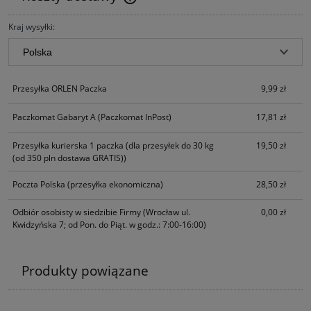
Cena nie zawiera ewentualnych kosztów płatności
Kraj wysyłki:
Przesyłka ORLEN Paczka
9,99 zł
Paczkomat Gabaryt A
(Paczkomat InPost)
17,81 zł
Przesyłka kurierska 1 paczka
(dla przesyłek do 30 kg
19,50 zł
(od 350 pln dostawa GRATIS))
Poczta Polska
(przesyłka ekonomiczna)
28,50 zł
Odbiór osobisty w siedzibie Firmy
(Wrocław ul.
0,00 zł
Kwidzyńska 7; od Pon. do Piąt. w godz.: 7:00-16:00)
Produkty powiązane