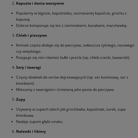
Kapusta i dania warzywne
Popularny w bigosie, kapuśniaku, zasmażanej kapuście, grochu z
kapustą.
Dobrze komponuje się też z ziemniakami, burakami, marchewką.
Chleb i pieczywo
Kminek często dodaje się do pieczywa, zwłaszcza żytniego, razowego
czy wiejskiego.
Posypuje się nim również bułki i precle (np. chleb czeski, bawarski).
Sery i twarogi
Częsty dodatek do serów dojrzewających (np. ser kuminowy, ser z
kminkiem).
Mieszany z twarogiem i śmietaną jako pasta do pieczywa.
Zupy
Używany w zupach takich jak grochówka, kapuśniak, żurek, zupa
kminkowa.
Nadaje zupom głębi smaku
Nalewki i likiery