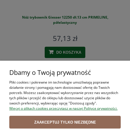
Nóż trybownik Giesser 12250 dł.13 cm PRIMELINE,
S
półelastyczny
57,13 zł
DO KOSZYKA
Dbamy o Twoją prywatność
ZAKUPY
Pliki cookies i pokrewne im technologie umożliwiają poprawne
działanie strony i pomagają nam dostosować ofertę do Twoich
POMOC
potrzeb. Możesz zaakceptować wykorzystanie przez nas wszystkich
tych plików i przejść do sklepu lub dostosować użycie plików do
swoich preferencji, wybierając opcję "Dostosuj zgody".
MOJE KONTO
Więcej o plikach cookies przeczytasz w naszej Polityce prywatności.
INFORMACJE
ZAAKCEPTUJ TYLKO NIEZBĘDNE