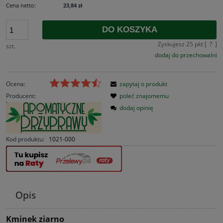
Cena netto:
23,84 zł
DO KOSZYKA
Zyskujesz
25
pkt [
?
]
szt.
dodaj do przechowalni
Ocena:
zapytaj o produkt
Producent:
poleć znajomemu
dodaj opinię
Kod produktu:
1021-000
Opis
Kminek ziarno