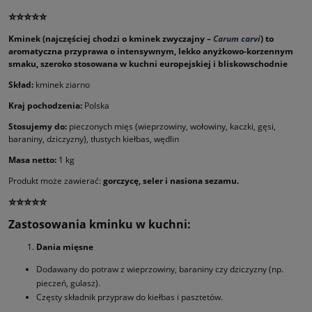
⭐⭐⭐⭐⭐
Kminek (najczęściej chodzi o kminek zwyczajny –
Carum carvi
) to
aromatyczna przyprawa o intensywnym, lekko anyżkowo-korzennym
smaku, szeroko stosowana w kuchni europejskiej i bliskowschodnie
Skład:
kminek ziarno
Kraj pochodzenia:
Polska
Stosujemy do:
pieczonych mięs (wieprzowiny, wołowiny, kaczki, gęsi,
baraniny, dziczyzny), tłustych kiełbas, wędlin
Masa netto:
1 kg
Produkt może zawierać:
gorczycę, seler i nasiona sezamu.
⭐⭐⭐⭐⭐
Zastosowania kminku w kuchni:
Dania mięsne
Dodawany do potraw z wieprzowiny, baraniny czy dziczyzny (np.
pieczeń, gulasz).
Częsty składnik przypraw do kiełbas i pasztetów.