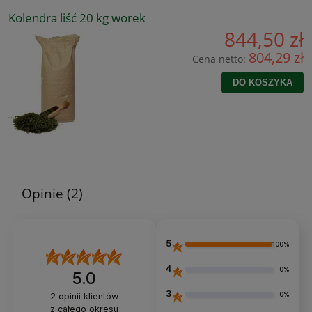
Kolendra liść 20 kg worek
844,50 zł
804,29 zł
Cena netto:
DO KOSZYKA
Opinie
(2)
5
100%
4
0%
5.0
3
0%
2
opinii klientów
z całego okresu