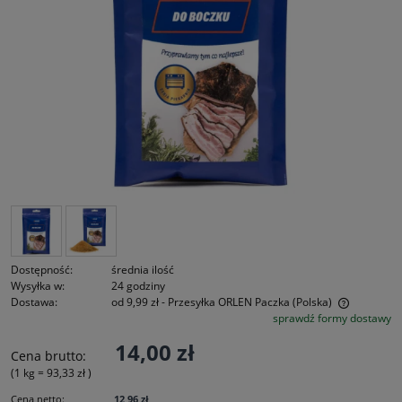
Dostępność:
średnia ilość
Wysyłka w:
24 godziny
Dostawa:
od 9,99 zł
- Przesyłka ORLEN Paczka
(Polska)
sprawdź formy dostawy
Cena nie zawiera ewentualnych kosztów płatności
14,00 zł
Cena brutto:
(1
kg
=
93,33 zł
)
Cena netto:
12,96 zł