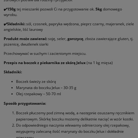
✔️150
g
tej mieszanki pozwoli Ci na przygotowanie ok.
5kg
domowego
wyrobu.
✔️
Składniki:
sól, czosnek, papryka wędzona, pieprz czarny, majeranek, ziele
angielskie, liść laurowy
Produkt może zawierać:
soję, seler,
gorczycę
, zboża zawierające gluten, tj.
pszenicę, dwutlenek siarki
Przechowywać w suchym i zacienionym miejscu.
Przepis na boczek z piekarnika ze skórą Jelux
(na 1 kg mięsa)
Składniki:
Boczek świeży ze skórą
Marynata do boczku Jelux – 30-35 g
Olej rzepakowy – 50-70 ml
Sposób przygotowania:
Boczek płuczemy pod zimną wodą, a następnie osuszamy ręcznikiem
papierowym. Skórkę boczku możemy delikatnie naciąć w wzór kostki.
Do odpowiedniego naczynia wlewamy odmierzony olej rzepakowy,
wsypujemy zalecaną ilość marynaty do boczku Jelux i dokładnie
mieszamy.