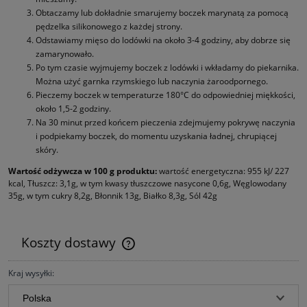
Obtaczamy lub dokładnie smarujemy boczek marynatą za pomocą
pędzelka silikonowego z każdej strony.
Odstawiamy mięso do lodówki na około 3-4 godziny, aby dobrze się
zamarynowało.
Po tym czasie wyjmujemy boczek z lodówki i wkładamy do piekarnika.
Można użyć garnka rzymskiego lub naczynia żaroodpornego.
Pieczemy boczek w temperaturze 180°C do odpowiedniej miękkości,
około 1,5-2 godziny.
Na 30 minut przed końcem pieczenia zdejmujemy pokrywę naczynia
i podpiekamy boczek, do momentu uzyskania ładnej, chrupiącej
skóry.
Wartość odżywcza w 100 g produktu:
wartość energetyczna: 955 kJ/ 227
kcal, Tłuszcz: 3,1g, w tym kwasy tłuszczowe nasycone 0,6g, Węglowodany
35g, w tym cukry 8,2g, Błonnik 13g, Białko 8,3g, Sól 42g
Koszty dostawy
Cena nie zawiera ewentualnych kosztów płatności
Kraj wysyłki: