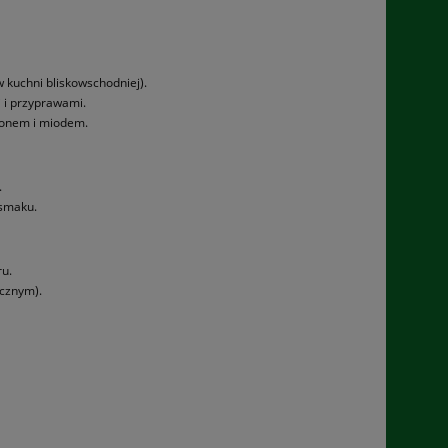
 kuchni bliskowschodniej).
 i przyprawami.
monem i miodem.
.
 smaku.
ru.
cznym).