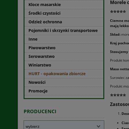
Morele 
Kloce masarskie
⭐⭐⭐⭐⭐
Środki czystości
Ciemne mor
Odzież ochronna
mają lekko
Pojemniki i skrzynki transportowe
Skład:
morel
Inne
Kraj pocho
Piwowarstwo
Stosujemy 
Serowarstwo
Produkt ko
Winiarstwo
Masa netto
HURT - opakowania zbiorcze
Surowiec za
Nowości
Produkt mo
Promocje
⭐⭐⭐⭐⭐
Zastoso
PRODUCENCI
Dese
Cias
Sern