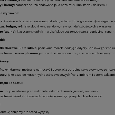
 i kremy:
namoczone i zblendowane jako baza musu lub słodzik do kremu.
ia wytrawne:
a:
świetne w farszu do pieczonego drobiu, schabu lub w gulaszach (szczególnie w
us, bulgur, ryż:
jako słodki kontrast do wytrawnych dań zbożowych z warzywami
ne (tagine):
klasyczny składnik marokańskich duszonych dań z jagnięciną, cyna
tki:
tki zbożowe lub z rukolą:
posiekane morele dodają słodyczy i ciekawego smaku
zechami i serem pleśniowym:
świetnie komponują się z serami o intensywnym
twory:
itury i dżemy:
można je namoczyć i gotować z odrobiną soku cytrynowego i cuk
tney:
jako baza do korzennych sosów owocowych (np. z imbirem i octem balsami
kąski i dodatki:
ucho:
jako zdrowa przekąska lub dodatek do musli, granoli, owsianek.
zechami:
składnik domowych batoników energetycznych lub kulek mocy.
:
onfekcjonujemy tuż przed wysyłką.