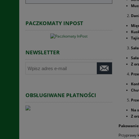
Musy
Dan
PACZKOMATY INPOST
Mięs
Kusk
Taji
Sała
NEWSLETTER
Sała
Z or
Prze
Konf
Chu
OBSŁUGIWANE PŁATNOŚCI
Prze
Na s
Z or
Pakowanie
Przyprawy k