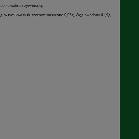
 do kontaktu z żywnością.
,2 g, w tym kwasy tłuszczowe nasycone 0,06g, Węglowodany 61,9g,