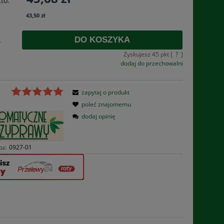
to:
płatności
43,50 zł
DO KOSZYKA
.
Zyskujesz
45
pkt [
?
]
dodaj do przechowalni
zapytaj o produkt
poleć znajomemu
dodaj opinię
tu:
0927-01