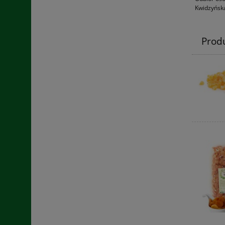
Kwidzyńska
Prod