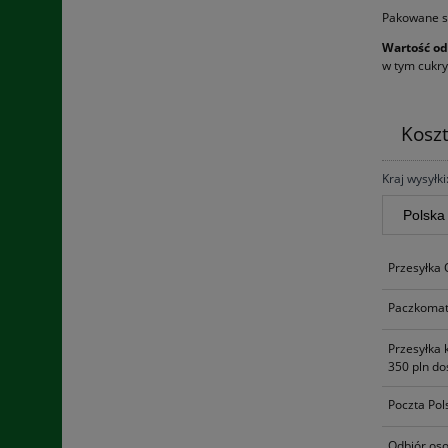
Pakowane są
Wartość od
w tym cukry 
Kosz
Kraj wysyłki
Przesyłka
Paczkomat
Przesyłka 
350 pln do
Poczta Pol
Odbiór oso