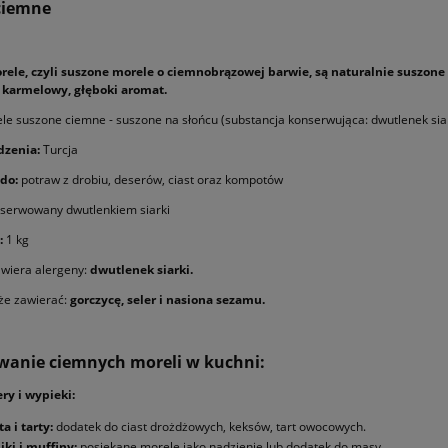
ciemne
ele, czyli suszone morele o ciemnobrązowej barwie, są naturalnie suszone n
 karmelowy, głęboki aromat.
e suszone ciemne - suszone na słońcu (substancja konserwująca: dwutlenek siar
dzenia:
Turcja
do:
potraw z drobiu, deserów, ciast oraz kompotów
nserwowany dwutlenkiem siarki
:
1 kg
wiera alergeny:
dwutlenek siarki.
że zawierać:
gorczycę, seler i nasiona sezamu.
wanie ciemnych moreli w kuchni:
ry i wypieki:
ta i tarty:
dodatek do ciast drożdżowych, keksów, tart owocowych.
iki i muffiny:
posiekane morele jako nadzienie lub dodatek do masy.