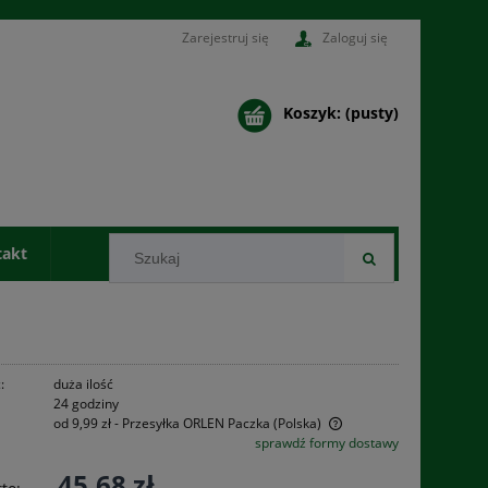
Zarejestruj się
Zaloguj się
Koszyk:
(pusty)
takt
:
duża ilość
24 godziny
od 9,99 zł
- Przesyłka ORLEN Paczka
(Polska)
sprawdź formy dostawy
Cena nie zawiera ewentualnych kosztów
45,68 zł