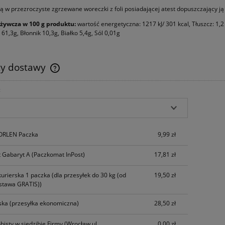
 w przezroczyste zgrzewane woreczki z foli posiadającej atest dopuszczający ją
żywcza w 100 g produktu:
wartość energetyczna: 1217 kJ/ 301 kcal, Tłuszcz: 1
61,3g, Błonnik 10,3g, Białko 5,4g, Sól 0,01g
ty dostawy
:
Cena nie zawiera ewentualnych kosztów
płatności
 ORLEN Paczka
9,99 zł
 Gabaryt A
(Paczkomat InPost)
17,81 zł
kurierska 1 paczka
(dla przesyłek do 30 kg (od
19,50 zł
stawa GRATIS))
ska
(przesyłka ekonomiczna)
28,50 zł
bisty w siedzibie Firmy
(Wrocław ul.
0,00 zł