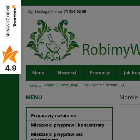
v
SPRAWDŹ OPINIE
Obsługa Klienta
71
351 62 60
4.9
Menu
Nowości
Promocje
Jak ku
»
»
Bakalie, kasze, mąki i inne
Morele ciemne 1 kg
Jesteś w:
Morele 
MENU
Przyprawy naturalne
Mieszanki przypraw i koncentraty
Mieszanki przypraw bez
glutaminianu