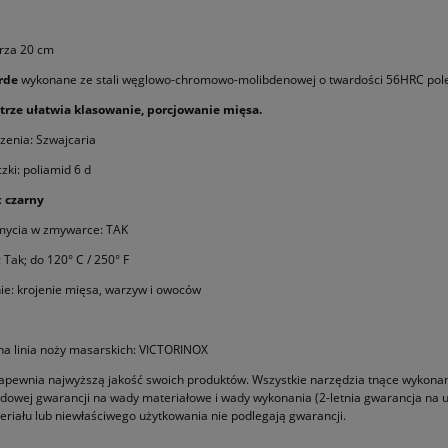
rza 20 cm
rde
wykonane ze stali węglowo-chromowo-molibdenowej o twardości 56HRC pole
strze ułatwia klasowanie, porcjowanie mięsa.
zenia: Szwajcaria
zki: poliamid 6 d
:
czarny
mycia w zmywarce: TAK
: Tak; do 120° C / 250° F
e: krojenie mięsa, warzyw i owoców
na linia noży masarskich: VICTORINOX
zapewnia najwyższą jakość swoich produktów. Wszystkie narzędzia tnące wykonane 
owej gwarancji na wady materiałowe i wady wykonania (2-letnia gwarancja na ur
eriału lub niewłaściwego użytkowania nie podlegają gwarancji.