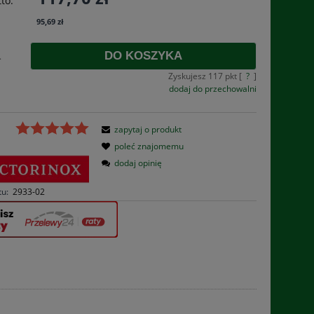
to:
płatności
95,69 zł
DO KOSZYKA
.
Zyskujesz
117
pkt [
?
]
dodaj do przechowalni
zapytaj o produkt
poleć znajomemu
dodaj opinię
tu:
2933-02