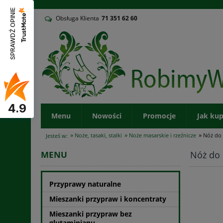
v
SPRAWDŹ OPINIE
Obsługa Klienta
71
351 62 60
4.9
Menu
Nowości
Promocje
Jak ku
»
»
»
Noże, tasaki, stalki
Noże masarskie i rzeźnicze
Nóż do
Jesteś w:
Nóż do 
MENU
Przyprawy naturalne
Mieszanki przypraw i koncentraty
Mieszanki przypraw bez
glutaminianu