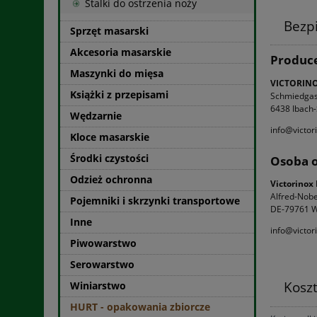
Stalki do ostrzenia noży
Bezp
Sprzęt masarski
Akcesoria masarskie
Produc
Maszynki do mięsa
VICTORIN
Książki z przepisami
Schmiedgas
6438 Ibach
Wędzarnie
info@victor
Kloce masarskie
Środki czystości
Osoba o
Odzież ochronna
Victorino
Alfred-Nobel
Pojemniki i skrzynki transportowe
DE-79761 W
Inne
info@victor
Piwowarstwo
Serowarstwo
Kosz
Winiarstwo
HURT - opakowania zbiorcze