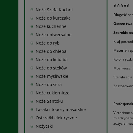
⭐⭐⭐⭐⭐
Noże Szefa Kuchni
Długość ost
Noże do kurczaka
Ostrze twa
Noże kuchenne
Szerokie o
Noże uniwersalne
Kraj pochod
Noże do ryb
Materiał rąc
Noże do chleba
Noże do kebaba
Kolor rączki
Noże do steków
Możliwość 
Noże myśliwskie
Sterylizacja
Noże do sera
Zastosowani
Noże cukiernicze
Noże Santoku
Profesjonal
Tasaki i topory masarskie
Victorinox 
Ostrzałki elektryczne
międzynarod
zużycia mat
Nożyczki