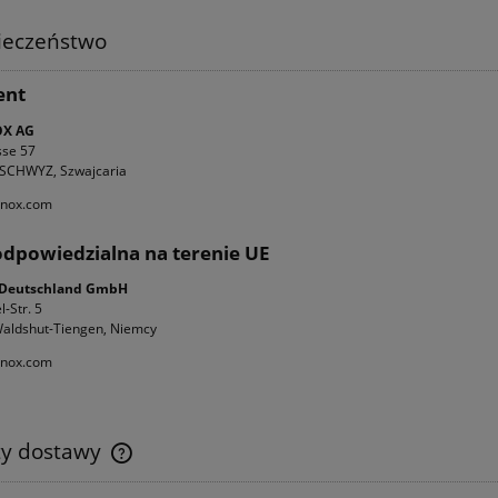
ieczeństwo
ent
OX AG
se 57
-SCHWYZ, Szwajcaria
inox.com
dpowiedzialna na terenie UE
x Deutschland GmbH
-Str. 5
aldshut-Tiengen, Niemcy
inox.com
ty dostawy