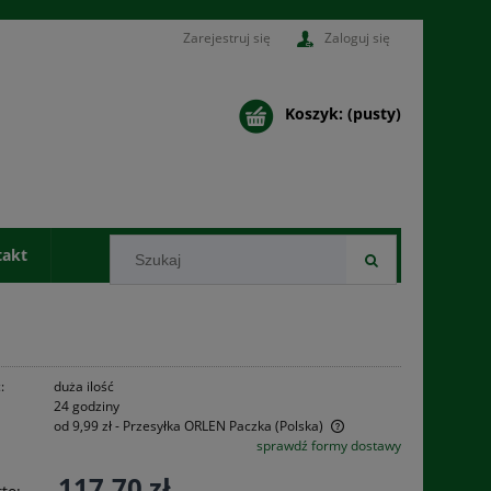
Zarejestruj się
Zaloguj się
Koszyk:
(pusty)
takt
:
duża ilość
24 godziny
od 9,99 zł
- Przesyłka ORLEN Paczka
(Polska)
sprawdź formy dostawy
Cena nie zawiera ewentualnych kosztów
117,70 zł