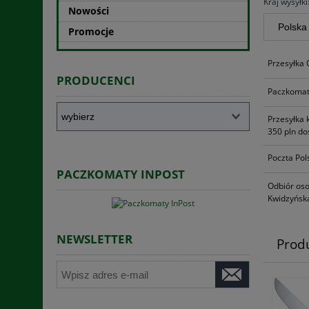
Kraj wysyłki
Nowości
Promocje
Przesyłka
PRODUCENCI
Paczkomat
Przesyłka 
350 pln do
Poczta Pol
PACZKOMATY INPOST
Odbiór oso
Kwidzyńska
NEWSLETTER
Prod