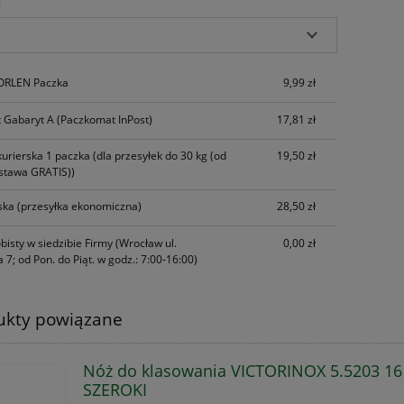
:
Cena nie zawiera ewentualnych kosztów
płatności
 ORLEN Paczka
9,99 zł
 Gabaryt A
(Paczkomat InPost)
17,81 zł
kurierska 1 paczka
(dla przesyłek do 30 kg (od
19,50 zł
stawa GRATIS))
ska
(przesyłka ekonomiczna)
28,50 zł
bisty w siedzibie Firmy
(Wrocław ul.
0,00 zł
 7; od Pon. do Piąt. w godz.: 7:00-16:00)
ukty powiązane
Nóż do klasowania VICTORINOX 5.5203 1
SZEROKI