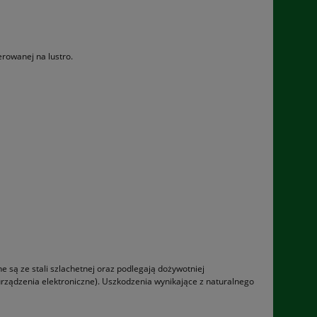
rowanej na lustro.
są ze stali szlachetnej oraz podle­gają dożywotniej
ządzenia elektro­niczne). Uszkodzenia wynikające z naturalnego