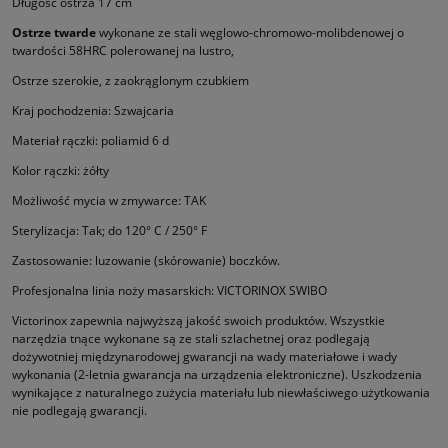
Długość ostrza 17 cm
Ostrze twarde
wykonane ze stali węglowo-chromowo-molibdenowej o
twardości 58HRC polerowanej na lustro,
Ostrze szerokie, z zaokrąglonym czubkiem
Kraj pochodzenia: Szwajcaria
Materiał rączki: poliamid 6 d
Kolor rączki: żółty
Możliwość mycia w zmywarce: TAK
Sterylizacja: Tak; do 120° C / 250° F
Zastosowanie: luzowanie (skórowanie) boczków.
Profesjonalna linia noży masarskich: VICTORINOX SWIBO
Victorinox zapewnia najwyższą jakość swoich produktów. Wszystkie
narzędzia tnące wykonane są ze stali szlachetnej oraz podle­gają
dożywotniej międzynarodowej gwarancji na wady materiałowe i wady
wykonania (2-letnia gwarancja na urządzenia elektro­niczne). Uszkodzenia
wynikające z naturalnego zużycia materiału lub niewłaściwego użytkowania
nie podlegają gwarancji.