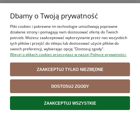
Dbamy o Twoją prywatność
Nóż ubojowy VICTORINOX SWIBO 5.8412 13 cm
Pliki cookies i pokrewne im technologie umożliwiają poprawne
72,57 zł
działanie strony i pomagają nam dostosować ofertę do Twoich
59,00 zł
potrzeb. Możesz zaakceptować wykorzystanie przez nas wszystkich
Cena netto:
tych plików i przejść do sklepu lub dostosować użycie plików do
swoich preferencji, wybierając opcję "Dostosuj zgody".
DO KOSZYKA
Więcej o plikach cookies przeczytasz w naszej Polityce prywatności.
ZAAKCEPTUJ TYLKO NIEZBĘDNE
Nóż rzeźniczy VICTORINOX 5.7223 25 cm
174,07 zł
DOSTOSUJ ZGODY
141,52 zł
Cena netto:
ZAAKCEPTUJ WSZYSTKIE
DO KOSZYKA