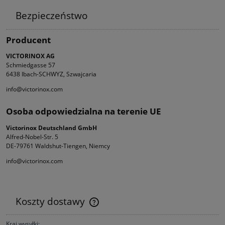
Bezpieczeństwo
Producent
VICTORINOX AG
Schmiedgasse 57
6438 Ibach-SCHWYZ, Szwajcaria
info@victorinox.com
Osoba odpowiedzialna na terenie UE
Victorinox Deutschland GmbH
Alfred-Nobel-Str. 5
DE-79761 Waldshut-Tiengen, Niemcy
info@victorinox.com
Koszty dostawy
Cena nie zawiera ewentualnych kosztów płatności
Kraj wysyłki: