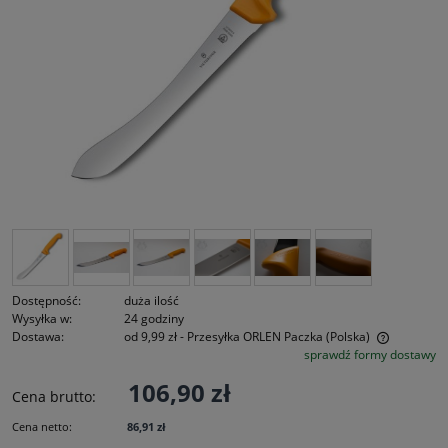
Dostępność:
duża ilość
Wysyłka w:
24 godziny
Dostawa:
od 9,99 zł
- Przesyłka ORLEN Paczka
(Polska)
sprawdź formy dostawy
Cena nie zawiera ewentualnych kosztów płatności
106,90 zł
Cena brutto:
Cena netto:
86,91 zł