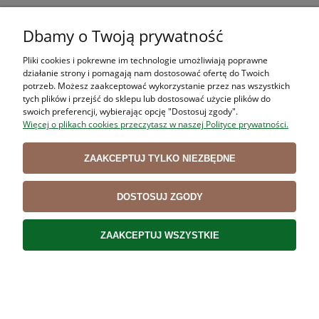
Dbamy o Twoją prywatność
Nóż trybownik VICTORINOX 5.6613.15D 15 cm,
Pliki cookies i pokrewne im technologie umożliwiają poprawne
elastyczny DUAL GRIP
działanie strony i pomagają nam dostosować ofertę do Twoich
69,22 zł
potrzeb. Możesz zaakceptować wykorzystanie przez nas wszystkich
tych plików i przejść do sklepu lub dostosować użycie plików do
56,28 zł
swoich preferencji, wybierając opcję "Dostosuj zgody".
Cena netto:
Więcej o plikach cookies przeczytasz w naszej Polityce prywatności.
DO KOSZYKA
ZAAKCEPTUJ TYLKO NIEZBĘDNE
DOSTOSUJ ZGODY
ZAAKCEPTUJ WSZYSTKIE
Nóż trybownik VICTORINOX 5.6613.12M 12 cm,
elastyczny, SAFETY GRIP
59,68 zł
48,52 zł
Cena netto: