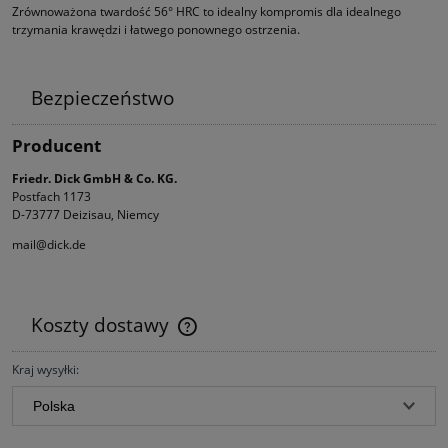
Zrównoważona twardość 56° HRC to idealny kompromis dla idealnego
trzymania krawędzi i łatwego ponownego ostrzenia.
Bezpieczeństwo
Producent
Friedr. Dick GmbH & Co. KG.
Postfach 1173
D-73777 Deizisau, Niemcy
mail@dick.de
Koszty dostawy
Cena nie zawiera ewentualnych kosztów płatności
Kraj wysyłki: