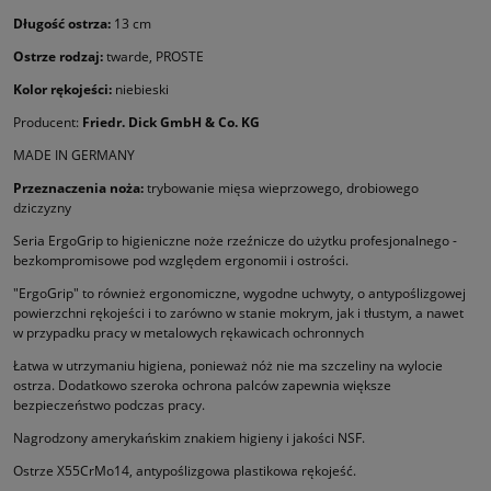
Długość ostrza:
13 cm
Ostrze rodzaj:
twarde, PROSTE
Kolor rękojeści:
niebieski
Producent:
Friedr. Dick GmbH & Co. KG
MADE IN GERMANY
Przeznaczenia noża:
trybowanie mięsa wieprzowego, drobiowego
dziczyzny
Seria ErgoGrip to higieniczne noże rzeźnicze do użytku profesjonalnego -
bezkompromisowe pod względem ergonomii i ostrości.
"ErgoGrip" to również ergonomiczne, wygodne uchwyty, o antypoślizgowej
powierzchni rękojeści i to zarówno w stanie mokrym, jak i tłustym, a nawet
w przypadku pracy w metalowych rękawicach ochronnych
Łatwa w utrzymaniu higiena, ponieważ nóż nie ma szczeliny na wylocie
ostrza. Dodatkowo szeroka ochrona palców zapewnia większe
bezpieczeństwo podczas pracy.
Nagrodzony amerykańskim znakiem higieny i jakości NSF.
Ostrze X55CrMo14, antypoślizgowa plastikowa rękojeść.