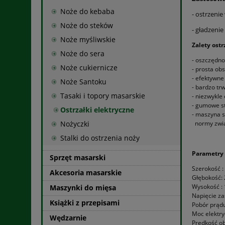
Noże do kebaba
- ostrzenie
Noże do steków
- gładzenie
Noże myśliwskie
Zalety ostr
Noże do sera
- oszczędno
Noże cukiernicze
- prosta obs
- efektywne
Noże Santoku
- bardzo trw
Tasaki i topory masarskie
- niezwykle
- gumowe st
Ostrzałki elektryczne
- maszyna s
Nożyczki
normy zwią
Stalki do ostrzenia noży
Parametry 
Sprzęt masarski
Szerokość 
Akcesoria masarskie
Głębokość:
Wysokość :
Maszynki do mięsa
Napięcie zas
Książki z przepisami
Pobór prądu
Moc elektry
Wędzarnie
Prędkość ob