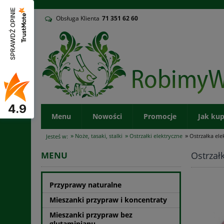
v
SPRAWDŹ OPINIE
Obsługa Klienta
71
351 62 60
4.9
Menu
Nowości
Promocje
Jak ku
»
»
»
Noże, tasaki, stalki
Ostrzałki elektryczne
Ostrzałka el
Jesteś w:
Ostrzał
MENU
Przyprawy naturalne
Mieszanki przypraw i koncentraty
Mieszanki przypraw bez
glutaminianu