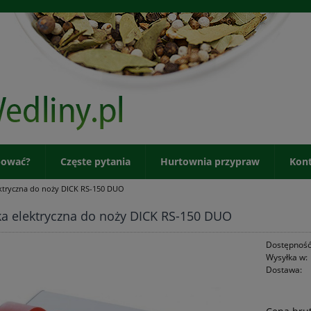
pować?
Częste pytania
Hurtownia przypraw
Kon
ektryczna do noży DICK RS-150 DUO
ka elektryczna do noży DICK RS-150 DUO
Dostępność
Wysyłka w:
Dostawa:
Cena nie zawiera ewent