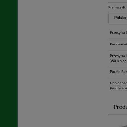
Kraj wysyłki
Przesyłka
Paczkomat
Przesyłka 
350 pln do
Poczta Pol
Odbiór oso
Kwidzyńska
Prod