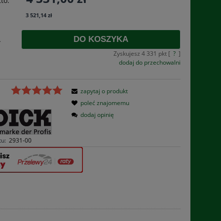
to:
3 521,14 zł
DO KOSZYKA
.
Zyskujesz
4 331
pkt [
?
]
dodaj do przechowalni
zapytaj o produkt
poleć znajomemu
dodaj opinię
tu:
2931-00