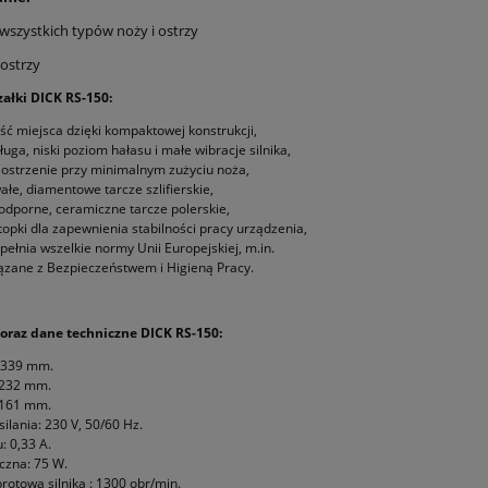
 wszystkich typów noży i ostrzy
 ostrzy
załki DICK RS-150:
ść miejsca dzięki kompaktowej konstrukcji,
ługa, niski poziom hałasu i małe wibracje silnika,
 ostrzenie przy minimalnym zużyciu noża,
ałe, diamentowe tarcze szlifierskie,
 odporne, ceramiczne tarcze polerskie,
opki dla zapewnienia stabilności pracy urządzenia,
pełnia wszelkie normy Unii Europejskiej, m.in.
zane z Bezpieczeństwem i Higieną Pracy.
oraz dane techniczne DICK RS-150:
: 339 mm.
 232 mm.
 161 mm.
ilania: 230 V, 50/60 Hz.
: 0,33 A.
czna: 75 W.
rotowa silnika : 1300 obr/min.