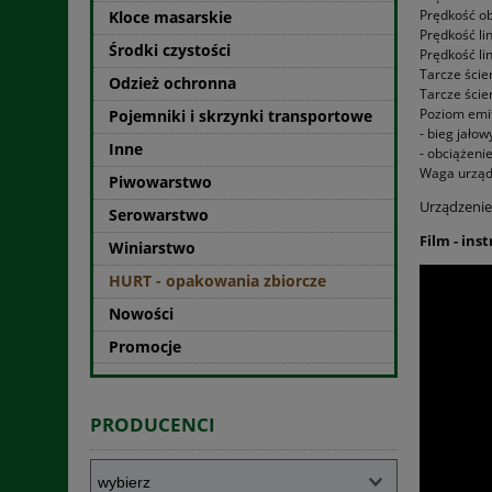
Prędkość ob
Kloce masarskie
Prędkość lin
Środki czystości
Prędkość lin
Tarcze ści
Odzież ochronna
Tarcze ści
Poziom emi
Pojemniki i skrzynki transportowe
- bieg jałow
Inne
- obciążenie
Waga urządz
Piwowarstwo
Urządzenie 
Serowarstwo
Film - ins
Winiarstwo
HURT - opakowania zbiorcze
Nowości
Promocje
PRODUCENCI