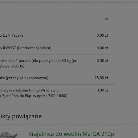
:
Cena nie zawiera ewentualnych kosztów
płatności
 ORLEN Paczka
0,00 zł
y INPOST
(Paczkomaty InPost)
0,00 zł
kurierska 1 paczka
(dla przesyłek do 30 kg (od
0,00 zł
stawa GRATIS))
ska
(przesyłka ekonomiczna)
28,50 zł
bisty w siedzibie Firmy
(Wrocław ul.
0,00 zł
 7; od Pon. do Piąt. w godz.: 7:00-16:00)
ukty powiązane
Krajalnica do wędlin Ma-GA 210p