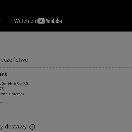
ieczeństwo
ent
ck GmbH & Co. KG.
173
izisau, Niemcy
de
ty dostawy