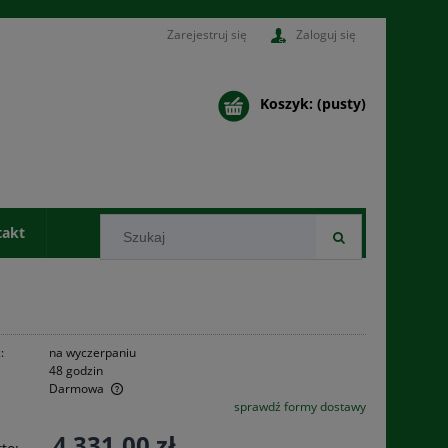
Zarejestruj się
Zaloguj się
Koszyk:
(pusty)
takt
:
na wyczerpaniu
48 godzin
Darmowa
sprawdź formy dostawy
ualnych kosztów
4 331,00 zł