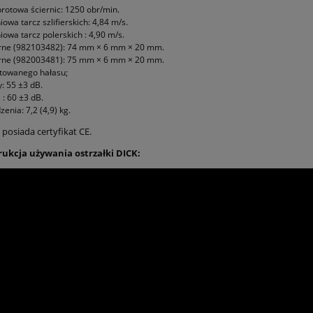
rotowa ściernic: 1250 obr/min.
iowa tarcz szlifierskich: 4,84 m/s.
iowa tarcz polerskich : 4,90 m/s.
erne (982103482): 74 mm × 6 mm × 20 mm.
erne (982003481): 75 mm × 6 mm × 20 mm.
towanego hałasu;
y: 55 ±3 dB.
 : 60 ±3 dB.
enia: 7,2 (4,9) kg.
posiada certyfikat CE.
trukcja używania ostrzałki DICK: