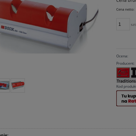
Cena brut
płatności
Cena netto:
szt
Ocena:
Producent:
Kod produk
nie: