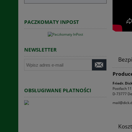
PACZKOMATY INPOST
NEWSLETTER
Bezp
Produc
Friedr. Di
Postfach 1
OBSŁUGIWANE PŁATNOŚCI
D-73777 De
mail@dick.
Kosz