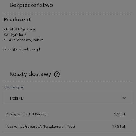
Bezpieczeństwo
Producent
ŻUK-POL Sp. z o.o.
Kwidzyńska 7
51-415 Wrocław, Polska
biuro@zuk-pol.com.pl
Koszty dostawy
Cena nie zawiera ewentualnych kosztów płatności
Kraj wysyłki:
Przesyłka ORLEN Paczka
9,99 zł
Paczkomat Gabaryt A
(Paczkomat InPost)
17,81 zł