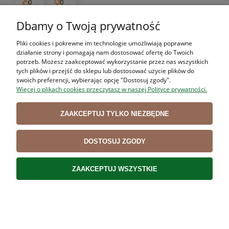
0
0
Dbamy o Twoją prywatność
Piotr
zweryfikowano
Pliki cookies i pokrewne im technologie umożliwiają poprawne
5
działanie strony i pomagają nam dostosować ofertę do Twoich
Taka jaką chciałem :)
potrzeb. Możesz zaakceptować wykorzystanie przez nas wszystkich
12/11/2023
tych plików i przejść do sklepu lub dostosować użycie plików do
swoich preferencji, wybierając opcję "Dostosuj zgody".
0
0
Więcej o plikach cookies przeczytasz w naszej Polityce prywatności.
Agnieszka
zweryfikowano
ZAAKCEPTUJ TYLKO NIEZBĘDNE
5
Ok ok ok ok
DOSTOSUJ ZGODY
7/17/2023
0
0
ZAAKCEPTUJ WSZYSTKIE
Adam
zweryfikowano
5
Ocena klienta:
Doskonale
12/9/2024