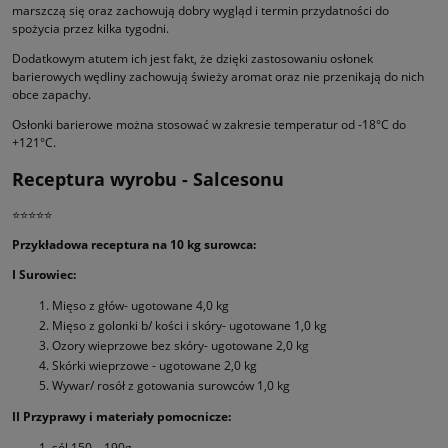
marszczą się oraz zachowują dobry wygląd i termin przydatności do
spożycia przez kilka tygodni.
Dodatkowym atutem ich jest fakt, że dzięki zastosowaniu osłonek
barierowych wędliny zachowują świeży aromat oraz nie przenikają do nich
obce zapachy.
Osłonki barierowe można stosować w zakresie temperatur od -18°C do
+121°C.
Receptura wyrobu - Salcesonu
⭐⭐⭐⭐⭐
Przykładowa receptura na 10 kg surowca:
I Surowiec:
Mięso z głów- ugotowane 4,0 kg
Mięso z golonki b/ kości i skóry- ugotowane 1,0 kg
Ozory wieprzowe bez skóry- ugotowane 2,0 kg
Skórki wieprzowe - ugotowane 2,0 kg
Wywar/ rosół z gotowania surowców 1,0 kg
II Przyprawy i materiały pomocnicze:
sól 150 – 190g