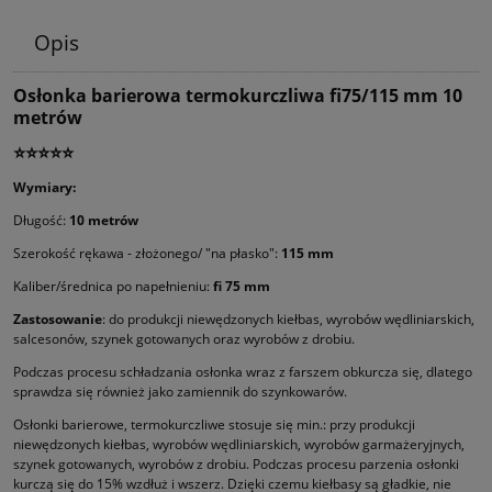
Opis
Osłonka barierowa termokurczliwa fi75/115 mm 10
metrów
⭐⭐⭐⭐⭐
Wymiary:
Długość:
10 metrów
Szerokość rękawa - złożonego/ "na płasko":
115 mm
Kaliber/średnica po napełnieniu:
fi 75 mm
Zastosowanie
: do produkcji niewędzonych kiełbas, wyrobów wędliniarskich,
salcesonów, szynek gotowanych oraz wyrobów z drobiu.
Podczas procesu schładzania osłonka wraz z farszem obkurcza się, dlatego
sprawdza się również jako zamiennik do szynkowarów.
Osłonki barierowe, termokurczliwe stosuje się min.: przy produkcji
niewędzonych kiełbas, wyrobów wędliniarskich, wyrobów garmażeryjnych,
szynek gotowanych, wyrobów z drobiu. Podczas procesu parzenia osłonki
kurczą się do 15% wzdłuż i wszerz. Dzięki czemu kiełbasy są gładkie, nie