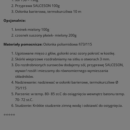
Przyprawa SALCESON 100g
Osłonka barierowa, termokurczliwa 10 m
Opcjonalnie:
kminek mielony 100g
czosnek suszony płatek- mielony 200g
Materiały pomocnicze:
Osłonka poliamidowa fi73/115
Ugotowane mięso z głów, golonki oraz ozory pokroić w kostkę.
Skórki wieprzowe rozdrabniamy na sitku o otworach 3 mm.
Do rozdrobnionych surowców dodajemy sól, przyprawę SALCESON,
wywar/ rosół i mieszamy do równomiernego wymieszania
składników.
Nadziewanie: nadziewać w osłonki barierowe, termokurczliwe Ø
75/115
Parzenie: w temp. 80- 85 st.C do osiągnięcia wewnątrz batonu temp.
70- 72 st.C.
Studzenie: Krótkie studzenie zimną wodą i odstawić do ostygnięcia.
⭐⭐⭐⭐⭐