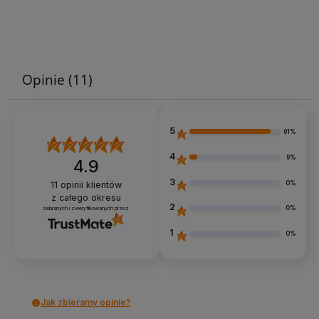
Opinie
(11)
5
91%
4
9%
4.9
3
0%
11
opinii klientów
z całego okresu
2
0%
zebranych i zweryfikowanych przez
1
0%
Jak zbieramy opinie?