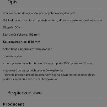
Opis
Przeznaczona do wyrobów parzonych oraz wędzonych
Odcinek ze wzmocnionym podwiązaniem, klipsem z pętelką z jednej strony.
Długość: 50 cm
Szerokość rękawa: 102 mm
Kaliber/średnica: fi 65 mm
Kolor: brąz z nadrukiem "Krakowska"
Sposób użycia:
- moczyć osłonkę w letniej wodzie w temp. do 30`C przez ok 30 min.
- stosować do wszystkich procesów wędzenia
- chronić produkt przed pojawieniem się na powierzchni osłonki pleśni
podczas wędzenia oraz przechowywania
Bezpieczeństwo
Producent