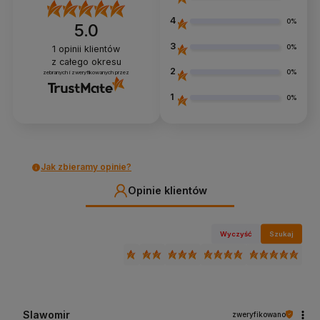
4
0%
5.0
3
0%
1
opinii klientów
z całego okresu
2
0%
zebranych i zweryfikowanych przez
1
0%
Jak zbieramy opinie?
Opinie klientów
Wyczyść
Szukaj
Slawomir
zweryfikowano