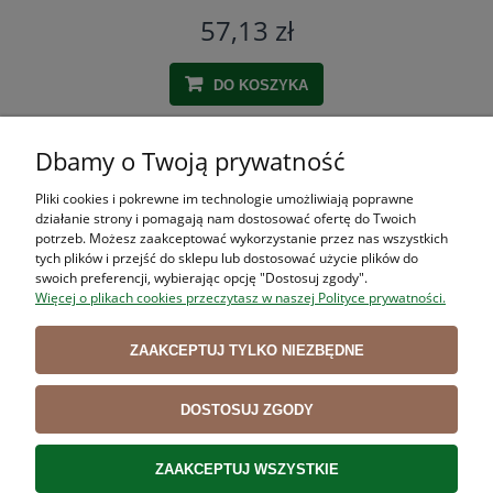
57,13 zł
DO KOSZYKA
Dbamy o Twoją prywatność
ZAKUPY
Pliki cookies i pokrewne im technologie umożliwiają poprawne
działanie strony i pomagają nam dostosować ofertę do Twoich
POMOC
potrzeb. Możesz zaakceptować wykorzystanie przez nas wszystkich
tych plików i przejść do sklepu lub dostosować użycie plików do
swoich preferencji, wybierając opcję "Dostosuj zgody".
MOJE KONTO
Więcej o plikach cookies przeczytasz w naszej Polityce prywatności.
INFORMACJE
ZAAKCEPTUJ TYLKO NIEZBĘDNE
DOSTOSUJ ZGODY
Użytkowanie sklepu oznacza zgodę na wykorzystywanie plików cookies.
Szczegółowe informacje w
Polityce prywatności
.
ZAAKCEPTUJ WSZYSTKIE