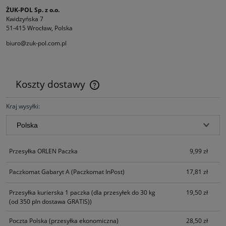
ŻUK-POL Sp. z o.o.
Kwidzyńska 7
51-415 Wrocław, Polska
biuro@zuk-pol.com.pl
Koszty dostawy
Cena nie zawiera ewentualnych kosztów płatności
Kraj wysyłki:
Przesyłka ORLEN Paczka
9,99 zł
Paczkomat Gabaryt A
(Paczkomat InPost)
17,81 zł
Przesyłka kurierska 1 paczka
(dla przesyłek do 30 kg
19,50 zł
(od 350 pln dostawa GRATIS))
Poczta Polska
(przesyłka ekonomiczna)
28,50 zł