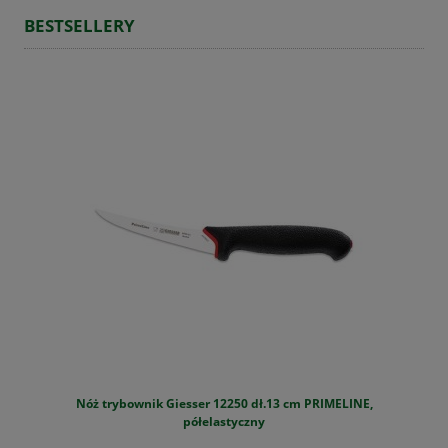
BESTSELLERY
Nóż trybownik Giesser 12250 dł.13 cm PRIMELINE,
S
półelastyczny