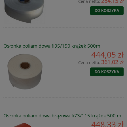
284,15 zł
Cena netto:
DO KOSZYKA
Osłonka poliamidowa fi95/150 krążek 500m
444,05 zł
361,02 zł
Cena netto:
DO KOSZYKA
Osłonka poliamidowa brązowa fi73/115 krążek 500 m
448,33 zł