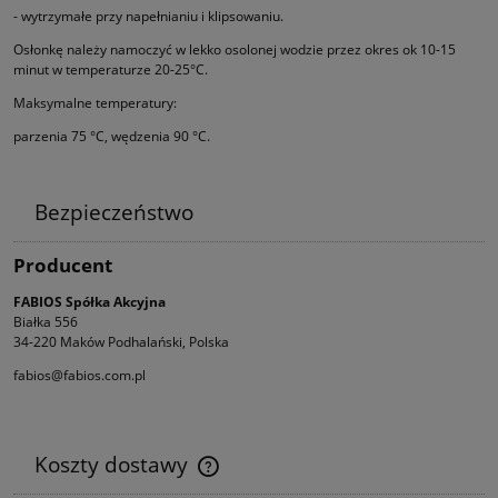
- wytrzymałe przy napełnianiu i klipsowaniu.
Osłonkę należy namoczyć w lekko osolonej wodzie przez okres ok 10-15
minut w temperaturze 20-25°C.
Maksymalne temperatury:
parzenia 75 °C, wędzenia 90 °C.
Bezpieczeństwo
Producent
FABIOS Spółka Akcyjna
Białka 556
34-220 Maków Podhalański, Polska
fabios@fabios.com.pl
Koszty dostawy
Cena nie zawiera ewentualnych kosztów płatności