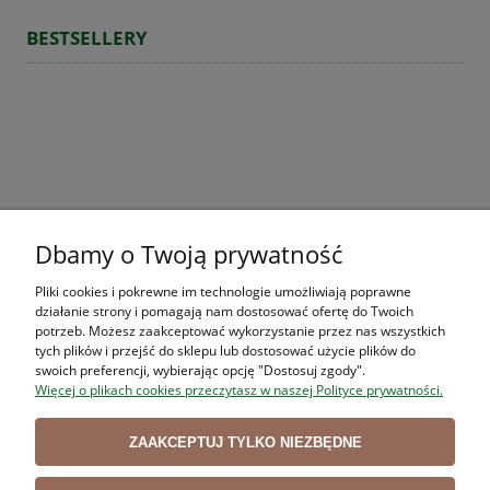
BESTSELLERY
Dbamy o Twoją prywatność
Pliki cookies i pokrewne im technologie umożliwiają poprawne
działanie strony i pomagają nam dostosować ofertę do Twoich
potrzeb. Możesz zaakceptować wykorzystanie przez nas wszystkich
tych plików i przejść do sklepu lub dostosować użycie plików do
swoich preferencji, wybierając opcję "Dostosuj zgody".
Więcej o plikach cookies przeczytasz w naszej Polityce prywatności.
ZAAKCEPTUJ TYLKO NIEZBĘDNE
Nóż trybownik Giesser 12250 dł.13 cm PRIMELINE,
S
półelastyczny