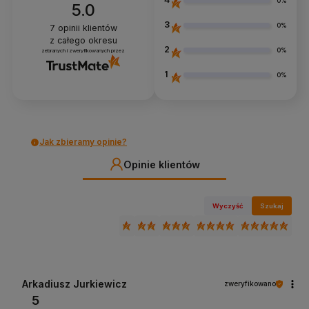
0%
5.0
3
0%
7
opinii klientów
z całego okresu
2
0%
zebranych i zweryfikowanych przez
1
0%
Jak zbieramy opinie?
Opinie klientów
Wyczyść
Szukaj
Arkadiusz Jurkiewicz
zweryfikowano
5