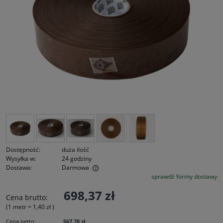
Dostępność:
duża ilość
Wysyłka w:
24 godziny
Dostawa:
Darmowa
sprawdź formy dostawy
Cena nie zawiera ewentualnych kosztów płatności
698,37 zł
Cena brutto:
(1
metr
=
1,40 zł
)
Cena netto:
567,78 zł