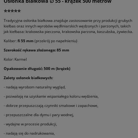
Osłonka białkowa ∅ 55 - krążek 500 metrów
⭐⭐⭐⭐⭐
Tradycyjna osłonka białkowa znajduje zastosowanie przy produkcji grubych
kiełbas oraz innych wyrobów wędliniarskich wędzonych i parzonych, takich
jak kiełbasa: krakowska pieczona, krakowska parzona, kaszubska, żywiecka.
Kaliber:
fi 55 mm
(przekrój po napełnieniu)
Szerokość rękawa złożonego: 85 mm
Kolor: Karmel
Opakowanie długość: 500 m (krążek)
Zalety osłonek białkowych:
- nadają wyrobom naturalny wygląd,
- pozwalają na uzyskanie wspaniałego koloru wędzenia,
- dobrze przepuszczają czynniki smakowe i zapachowe,
- przepuszczalne dla dymu i pary wodnej,
- wydajne w procesie produkcji,
- nadają się do nadrukowania,