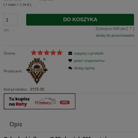
( 1
metr
=
1,14 zł
)
DO KOSZYKA
Zyskujesz
698
pkt [
?
]
szt.
dodaj do przechowalni
Ocena:
zapytaj o produkt
poleć znajomemu
dodaj opinię
Producent:
Kod produktu:
0155-00
Opis