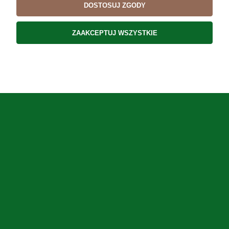
DOSTOSUJ ZGODY
57,13 zł
ZAAKCEPTUJ WSZYSTKIE
DO KOSZYKA
ZAKUPY
POMOC
MOJE KONTO
INFORMACJE
Użytkowanie sklepu oznacza zgodę na wykorzystywanie plików cookies.
Szczegółowe informacje w
Polityce prywatności
.